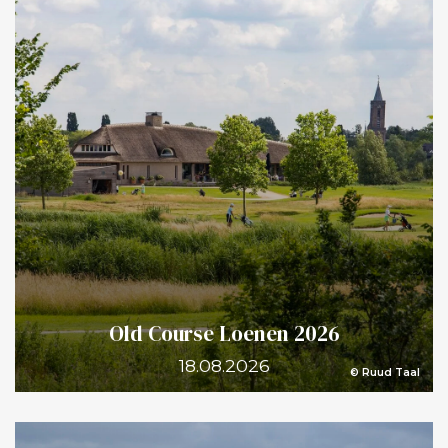
minuten en 30 seconden met 76 slagen! Op een baan
van bijna negen kilometer betekent dat vrijwel
onafgebroken hardlopen, terwijl je ondertussen golf op
topniveau speelt. Er viel wel een kwartje. Op beide
wedstrijddagen sloeg ik vrijwel al m'n afslagen
kaarsrecht. Niet één grote afzwaaier. Omdat je
voortdurend rent, heb je simpelweg geen tijd om na
te denken. Je remt af, stapt in je routine, slaat en rent
weer verder. Geen 'technische' gedachten. Geen
twijfel. Geen oefenswings. Gewoon staan en slaan. En
terwijl ik gisteren in mijn verloren matchplay tegen
Roland weer ouderwets boven de bal stond te
twijfelen over grip, swingbaan, balpositie en nog
Old Course Loenen 2026
twintig andere technische details, dacht ik ineens met
18.08.2026
weemoed terug aan die Franse speedgolfdagen.
© Ruud Taal
Misschien ligt de oplossing voor mijn golfspel helemaal
niet in nóg meer analyses of weer een nieuwe swing-,
chip- of putttechniek. Misschien moet ik mezelf