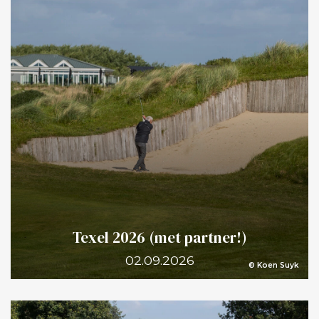
gewoon wat minder tijd gunnen. Gewoon gaan staan,
slaan en door! Roland, nogmaals van harte
gefeliciteerd met je overwinning. Het was hoe dan
ook een prachtige middag op Golfclub Wilnis.
Texel 2026 (met partner!)
02.09.2026
© Koen Suyk