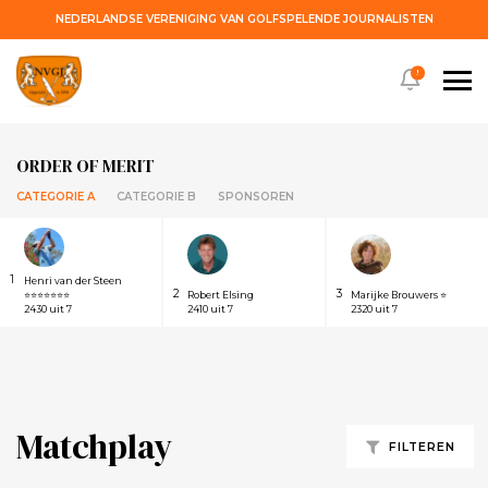
NEDERLANDSE VERENIGING VAN GOLFSPELENDE JOURNALISTEN
!
ORDER OF MERIT
CATEGORIE A
CATEGORIE B
SPONSOREN
1
Henri van der Steen
2
3
⭐⭐⭐⭐⭐⭐⭐
Robert Elsing
Marijke Brouwers ⭐
2430 uit 7
2410 uit 7
2320 uit 7
Matchplay
FILTEREN