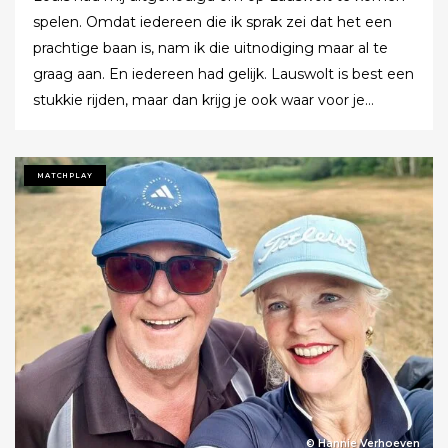
spelen. Omdat iedereen die ik sprak zei dat het een
prachtige baan is, nam ik die uitnodiging maar al te
graag aan. En iedereen had gelijk. Lauswolt is best een
stukkie rijden, maar dan krijg je ook waar voor je
moeite. Ik denk dat ik tijdens de ronde wel een keer of
twaalf heb gezegd dat ik het zo’n mooie baan vond.
Tot ik uiteindelijk aankondigde dat ik het nu echt niet
MATCHPLAY
meer ging zeggen.
© Hannie Verhoeven