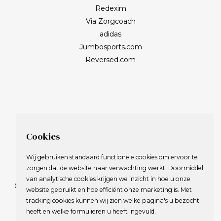
Redexim
Via Zorgcoach
adidas
Jumbosports.com
Reversed.com
Cookies
Wij gebruiken standaard functionele cookies om ervoor te
zorgen dat de website naar verwachting werkt. Doormiddel
van analytische cookies krijgen we inzicht in hoe u onze
© 2009-2023 Nederlandse Vereniging van Golfspelende
website gebruikt en hoe efficiënt onze marketing is. Met
Journalisten.
tracking cookies kunnen wij zien welke pagina's u bezocht
Alle rechten voorbehouden.
heeft en welke formulieren u heeft ingevuld.