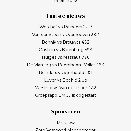
19 okt 2026
Laatste nieuws
Westhof vs Reinders 2UP
Van der Steen vs Verhoeven 3&2
Bennik vs Brouwer 4&2
Onstein vs Barenbrug 5&4
Huiges vs Massaut 7&6
De Vlaming vs Peereboom Voller 4&3
Reinders vs Sturhoofd 2&1
Luyer vs Boehlé 2 up
Westhof vs Van de Rhoer 4&2
Groepsapp EMGJ is opgestart
Sponsoren
Mr. Glow
Zorg Vastgoed Management