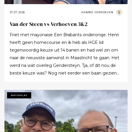
27.07.2026
HANNIE VERHOEVEN
Van der Steen vs Verhoeven 3&2
Friet met mayonaise Een Brabants onderonsje. Henri
heeft geen homecourse en ik heb als HGE lid
tegenwoordig keuze uit 14 banen en had wel zin om
naar de nieuwste aanwinst in Maastricht te gaan. Het
werd na wat overleg Gendersteyn. Tja, of dit nou de
beste keuze was? Nog niet eerder een baan gezien
waarbij er op de fairways geen groen grassprietje meer
te vinden is: wordt de klimaatcrisis de angstgegner
voor meer banen? Ze hebben echt hun best gedaan
MATCHPLAY
om de afslagplaatsen en de greens groen te houden
maar dat leverde weer allerlei andere problemen op (
oa drassigheid rondom en op de greens ) dus
uitdaging volop! Ik denk dat buiten ons iedereen op de