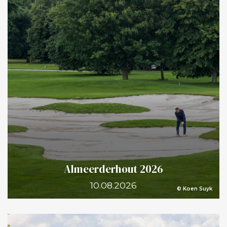
spel, want chippen met een 7-ijzer blijkt toch niet
helemaal ideaal. De baan bleef ondertussen
onveranderd heuvelachtig, met venijnige hellingen en
eindeloos vals plat. Speedgolf is geen ontspannen
hardlooprondje met af en toe een golfslag; het is echt
afzien. Daarom koos ik die tweede dag bewust voor
negen holes. Die speelde ik in 31 minuten en 45
slagen. Voor een eerste kennismaking vond ik dat
prima. Ik weet nu wat speedgolf van je lichaam vraagt.
Eén ding staat vast: volgend jaar kom ik terug maar
dan beter voorbereid. Want zelfs als je een redelijke
hardloper bent, moet je voor speedgolf echt specifiek
gaan trainen. En toen ik na afloop de uitslagen bekeek,
Almeerderhout 2026
besefte ik pas echt hoe bizar hoog het niveau ligt. De
10.08.2026
Engelsman James Hardy speelde de 18 holes in 45
© Koen Suyk
minuten en 54 seconden en deed dat ook nog eens in
74 slagen (+2). De tweede dag liep hij de baan in 46