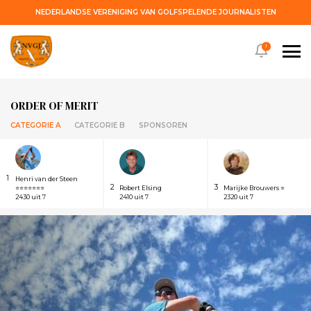
NEDERLANDSE VERENIGING VAN GOLFSPELENDE JOURNALISTEN
!
ORDER OF MERIT
CATEGORIE A
CATEGORIE B
SPONSOREN
1
Henri van der Steen
2
3
⭐⭐⭐⭐⭐⭐⭐
Robert Elsing
Marijke Brouwers ⭐
2430 uit 7
2410 uit 7
2320 uit 7