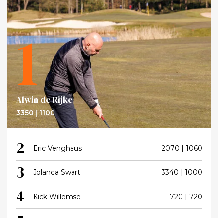
1
Alwin de Rijke
3350 | 1100
2
Eric Venghaus
2070 | 1060
3
Jolanda Swart
3340 | 1000
4
Kick Willemse
720 | 720