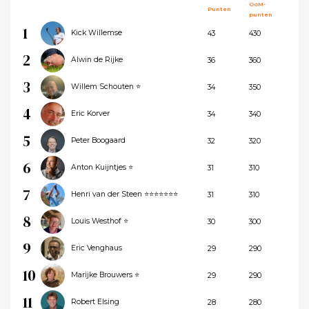
OoM-
Punten
punten
1
Kick Willemse
43
430
2
Alwin de Rijke
36
360
3
Willem Schouten ⭐
34
350
4
Eric Korver
34
340
5
Peter Boogaard
32
320
6
Anton Kuijntjes ⭐
31
310
7
Henri van der Steen ⭐⭐⭐⭐⭐⭐⭐
31
310
8
Louis Westhof ⭐
30
300
9
Eric Venghaus
29
290
10
Marijke Brouwers ⭐
29
290
11
Robert Elsing
28
280