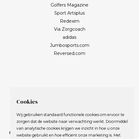
Golfers Magazine
Sport Artsplus
Redexim
Via Zorgcoach
adidas
Jumbosports.com
Reversed.com
Cookies
Wij gebruiken standaard functionele cookies om ervoor te
zorgen dat de website naar verwachting werkt. Doormiddel
van analytische cookies krijgen we inzicht in hoe u onze
© 2009-2023 Nederlandse Vereniging van Golfspelende
website gebruikt en hoe efficiënt onze marketing is. Met