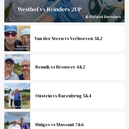
Westhof vs Reinders 2UP
© Roland Reinders
Van der Steen vs Verhoeven 3&2
© Hannie
Verhoeven
Bennik vs Brouwer 4&2
Onstein vs Barenbrug 5&4
© Kea Onstein
Huiges vs Massaut 7&6