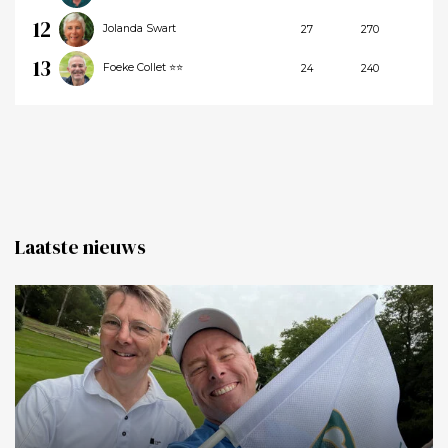
12
Jolanda Swart
27
270
13
Foeke Collet ⭐⭐
24
240
Laatste nieuws