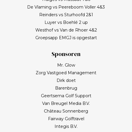
De Vlaming vs Peereboom Voller 4&3
Reinders vs Sturhoofd 2&1
Luyer vs Boehlé 2 up
Westhof vs Van de Rhoer 4&2
Groepsapp EMGJ is opgestart
Sponsoren
Mr. Glow
Zorg Vastgoed Management
Dirk doet
Barenbrug
Geertsema Golf Support
Van Breugel Media B.V.
Château Sonnenberg
Fairway Golftravel
Integis B.V.