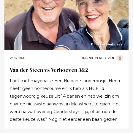
© Hannie Verhoeven
27.07.2026
HANNIE VERHOEVEN
Van der Steen vs Verhoeven 3&2
Friet met mayonaise Een Brabants onderonsje. Henri
heeft geen homecourse en ik heb als HGE lid
tegenwoordig keuze uit 14 banen en had wel zin om
naar de nieuwste aanwinst in Maastricht te gaan. Het
werd na wat overleg Gendersteyn. Tja, of dit nou de
beste keuze was? Nog niet eerder een baan gezien
waarbij er op de fairways geen groen grassprietje meer