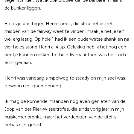
tegenstander. Wat ik ook probeerde, de bal bleef maar in
de bunker liggen.
En als je dan tegen Henri speelt, die altijd netjes het
midden van de fairway weet te vinden, maak je het jezelf
wel erg lastig. Op hole 1 had ik een ouderwetse shank en na
vier holes stond Henri al 4 up. Gelukkig heb ik het nog een
beetje kunnen rekken tot hole 16, maar toen was het toch
echt gedaan.
Henri was vandaag simpelweg te steady en mijn spel was
gewoon niet goed genoeg.
Ik mag de komende maanden nog even genieten van de
Joop van der Flier-Wisseltrofee, die sinds vorig jaar in mijn
huiskamer pronkt, maar het verdedigen van de titel is
helaas niet gelukt.