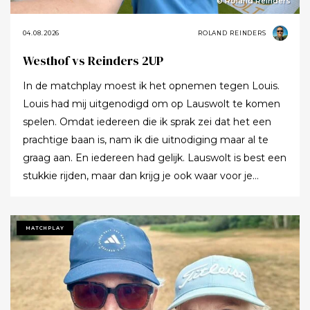
© Roland Reinders
04.08.2026
ROLAND REINDERS
Westhof vs Reinders 2UP
In de matchplay moest ik het opnemen tegen Louis.
Louis had mij uitgenodigd om op Lauswolt te komen
spelen. Omdat iedereen die ik sprak zei dat het een
prachtige baan is, nam ik die uitnodiging maar al te
graag aan. En iedereen had gelijk. Lauswolt is best een
stukkie rijden, maar dan krijg je ook waar voor je
moeite. Ik denk dat ik tijdens de ronde wel een keer of
twaalf heb gezegd dat ik het zo’n mooie baan vond.
Tot ik uiteindelijk aankondigde dat ik het nu echt niet
MATCHPLAY
meer ging zeggen.