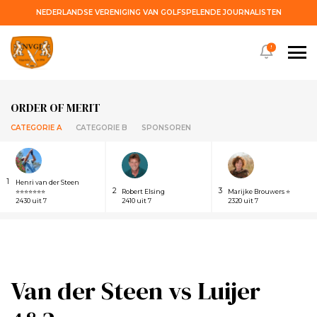
NEDERLANDSE VERENIGING VAN GOLFSPELENDE JOURNALISTEN
!
ORDER OF MERIT
CATEGORIE A
CATEGORIE B
SPONSOREN
1
Henri van der Steen
2
3
⭐⭐⭐⭐⭐⭐⭐
Robert Elsing
Marijke Brouwers ⭐
2430 uit 7
2410 uit 7
2320 uit 7
Van der Steen vs Luijer