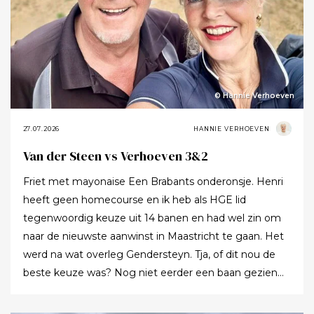
jaar weer van harte welkom op onze eigen
homecourse. Alleen is Texel dit jaar geen tweedaagse,
maar telt het één wedstrijddag. En toch, wat
weerhoudt je ervan om een paar dagen eerder te
komen of langer te blijven. Het eiland heet je welkom.
Net als het hele team van De Texelse. Woensdag 2
© Hannie Verhoeven
september, Texel. Partners zijn welkom. NB: Bij de
foto’s. Openen met verdorde landschap. Onderschrift:
27.07.2026
HANNIE VERHOEVEN
De fairways zijn veranderd in een steppenlandschap. C:
Van der Steen vs Verhoeven 3&2
Ronald Massaut Afsluiten met foto van groene
Friet met mayonaise Een Brabants onderonsje. Henri
fairway. Onderschrift: Bij de start van de zomer op 21
heeft geen homecourse en ik heb als HGE lid
juni was alles nog groen op de Texelse. C: Ronald
tegenwoordig keuze uit 14 banen en had wel zin om
Massaut
naar de nieuwste aanwinst in Maastricht te gaan. Het
werd na wat overleg Gendersteyn. Tja, of dit nou de
beste keuze was? Nog niet eerder een baan gezien
waarbij er op de fairways geen groen grassprietje meer
te vinden is: wordt de klimaatcrisis de angstgegner