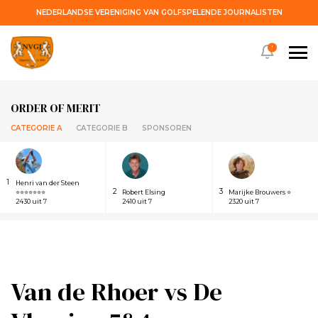
NEDERLANDSE VERENIGING VAN GOLFSPELENDE JOURNALISTEN
!
ORDER OF MERIT
CATEGORIE A
CATEGORIE B
SPONSOREN
1
Henri van der Steen
2
3
⭐⭐⭐⭐⭐⭐⭐
Robert Elsing
Marijke Brouwers ⭐
2430 uit 7
2410 uit 7
2320 uit 7
Van de Rhoer vs De