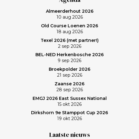
was ‘even helemaal niets; heerlijk’, zo maakt Frank de
Almeerderhout 2026
balans op. En ik? (Bij vlagen) best goed gespeeld. Het
10 aug 2026
verlies was voorzien; gedaan en laten, dus. Maar de
Old Course Loenen 2026
memorabele ronde en de waanzinnige slagen van
18 aug 2026
Frank zullen mij nog lang bijblijven. Topgast, topdag!
Texel 2026 (met partner!)
Frank, bedankt!
2 sep 2026
BEL-NED Herkenbosche 2026
9 sep 2026
Broekpolder 2026
21 sep 2026
Zaanse 2026
28 sep 2026
EMGJ 2026 East Sussex National
15 okt 2026
Dirkshorn 9e Stamppot Cup 2026
19 okt 2026
Laatste nieuws