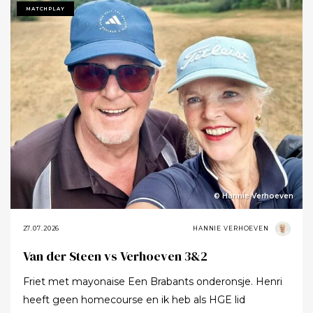
Tot ik uiteindelijk aankondigde dat ik het nu echt niet
MATCHPLAY
meer ging zeggen.
© Hannie Verhoeven
27.07.2026
HANNIE VERHOEVEN
Van der Steen vs Verhoeven 3&2
Friet met mayonaise Een Brabants onderonsje. Henri
heeft geen homecourse en ik heb als HGE lid