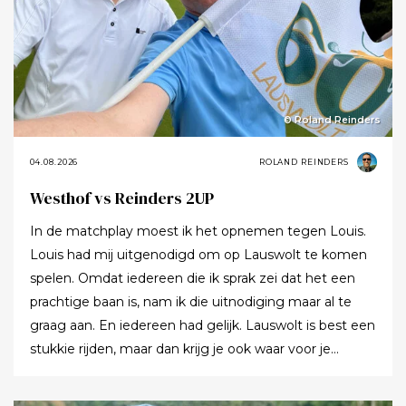
© Roland Reinders
04.08.2026
ROLAND REINDERS
Westhof vs Reinders 2UP
In de matchplay moest ik het opnemen tegen Louis.
Louis had mij uitgenodigd om op Lauswolt te komen
spelen. Omdat iedereen die ik sprak zei dat het een
prachtige baan is, nam ik die uitnodiging maar al te
graag aan. En iedereen had gelijk. Lauswolt is best een
stukkie rijden, maar dan krijg je ook waar voor je
moeite. Ik denk dat ik tijdens de ronde wel een keer of
twaalf heb gezegd dat ik het zo’n mooie baan vond.