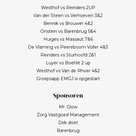
Westhof vs Reinders 2UP
Van der Steen vs Verhoeven 3&2
Bennik vs Brouwer 4&2
Onstein vs Barenbrug 5&4
Huiges vs Massaut 7&6
De Vlaming vs Peereboom Voller 4&3
Reinders vs Sturhoofd 2&1
Luyer vs Boehlé 2 up
Westhof vs Van de Rhoer 4&2
Groepsapp EMGJ is opgestart
Sponsoren
Mr. Glow
Zorg Vastgoed Management
Dirk doet
Barenbrug