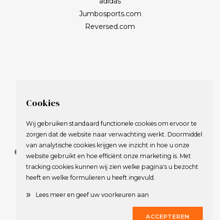
adidas
Jumbosports.com
Reversed.com
Cookies
Wij gebruiken standaard functionele cookies om ervoor te
zorgen dat de website naar verwachting werkt. Doormiddel
van analytische cookies krijgen we inzicht in hoe u onze
© 2009-2023 Nederlandse Vereniging van Golfspelende
website gebruikt en hoe efficiënt onze marketing is. Met
Journalisten.
tracking cookies kunnen wij zien welke pagina's u bezocht
Alle rechten voorbehouden.
heeft en welke formulieren u heeft ingevuld.
Privacy Statement
en
Copyright
»
Lees meer en geef uw voorkeuren aan
Deze website werd gerealiseerd door
Dirk
ACCEPTEREN