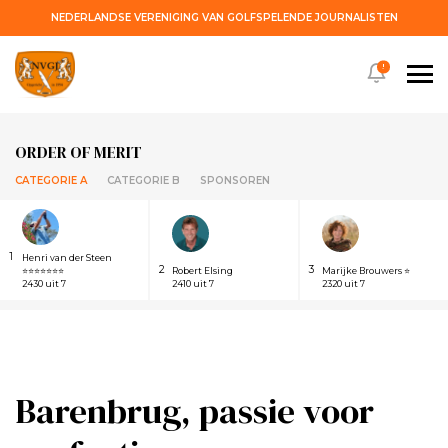
NEDERLANDSE VERENIGING VAN GOLFSPELENDE JOURNALISTEN
!
ORDER OF MERIT
CATEGORIE A
CATEGORIE B
SPONSOREN
1
Henri van der Steen
2
3
⭐⭐⭐⭐⭐⭐⭐
Robert Elsing
Marijke Brouwers ⭐
2430 uit 7
2410 uit 7
2320 uit 7
Barenbrug, passie voor