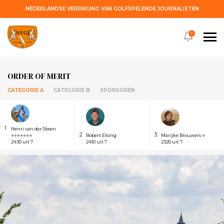
NEDERLANDSE VERENIGING VAN GOLFSPELENDE JOURNALISTEN
!
ORDER OF MERIT
CATEGORIE A
CATEGORIE B
SPONSOREN
1
Henri van der Steen
2
3
⭐⭐⭐⭐⭐⭐⭐
Robert Elsing
Marijke Brouwers ⭐
2430 uit 7
2410 uit 7
2320 uit 7