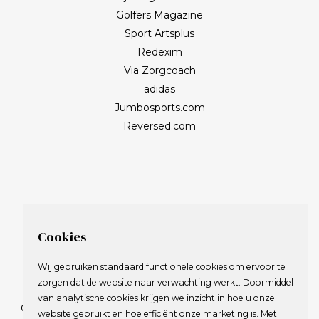
Golfers Magazine
Sport Artsplus
Redexim
Via Zorgcoach
adidas
Jumbosports.com
Reversed.com
Cookies
Wij gebruiken standaard functionele cookies om ervoor te
zorgen dat de website naar verwachting werkt. Doormiddel
van analytische cookies krijgen we inzicht in hoe u onze
© 2009-2023 Nederlandse Vereniging van Golfspelende
website gebruikt en hoe efficiënt onze marketing is. Met