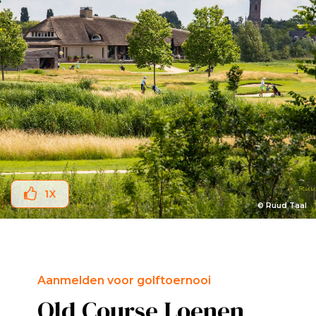
1
X
© Ruud Taal
Aanmelden voor golftoernooi
Old Course Loenen