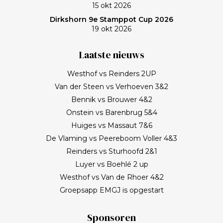
15 okt 2026
Dirkshorn 9e Stamppot Cup 2026
19 okt 2026
Laatste nieuws
Westhof vs Reinders 2UP
Van der Steen vs Verhoeven 3&2
Bennik vs Brouwer 4&2
Onstein vs Barenbrug 5&4
Huiges vs Massaut 7&6
De Vlaming vs Peereboom Voller 4&3
Reinders vs Sturhoofd 2&1
Luyer vs Boehlé 2 up
Westhof vs Van de Rhoer 4&2
Groepsapp EMGJ is opgestart
Sponsoren