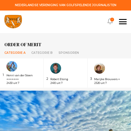
NEDERLANDSE VERENIGING VAN GOLFSPELENDE JOURNALISTEN
!
ORDER OF MERIT
CATEGORIE A
CATEGORIE B
SPONSOREN
1
Henri van der Steen
2
3
⭐⭐⭐⭐⭐⭐⭐
Robert Elsing
Marijke Brouwers ⭐
2430 uit 7
2410 uit 7
2320 uit 7