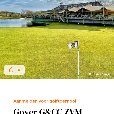
1
X
© Friso Leunge
Aanmelden voor golftoernooi
Goyer G&CC ZVM