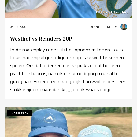
© Roland Reinders
04.08.2026
ROLAND REINDERS
Westhof vs Reinders 2UP
In de matchplay moest ik het opnemen tegen Louis.
Louis had mij uitgenodigd om op Lauswolt te komen
spelen. Omdat iedereen die ik sprak zei dat het een
prachtige baan is, nam ik die uitnodiging maar al te
graag aan. En iedereen had gelijk. Lauswolt is best een
stukkie rijden, maar dan krijg je ook waar voor je
moeite. Ik denk dat ik tijdens de ronde wel een keer of
twaalf heb gezegd dat ik het zo’n mooie baan vond.
Tot ik uiteindelijk aankondigde dat ik het nu echt niet
MATCHPLAY
meer ging zeggen.