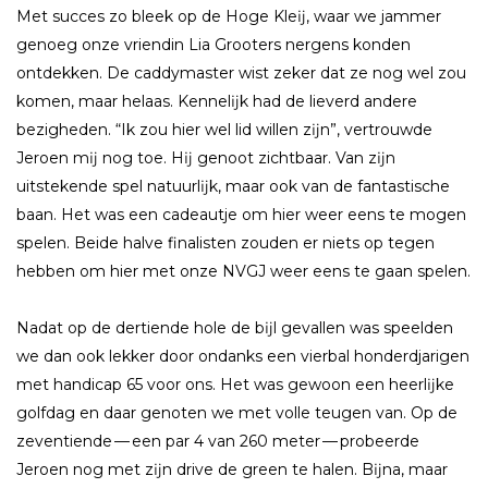
Met succes zo bleek op de Hoge Kleĳ, waar we jammer
genoeg onze vriendin Lia Grooters nergens konden
ontdekken. De caddymaster wist zeker dat ze nog wel zou
komen, maar helaas. Kennelĳk had de lieverd andere
bezigheden. “Ik zou hier wel lid willen zĳn”, vertrouwde
Jeroen mĳ nog toe. Hĳ genoot zichtbaar. Van zĳn
uitstekende spel natuurlĳk, maar ook van de fantastische
baan. Het was een cadeautje om hier weer eens te mogen
spelen. Beide halve finalisten zouden er niets op tegen
hebben om hier met onze NVGJ weer eens te gaan spelen.
Nadat op de dertiende hole de bĳl gevallen was speelden
we dan ook lekker door ondanks een vierbal honderdjarigen
met handicap 65 voor ons. Het was gewoon een heerlĳke
golfdag en daar genoten we met volle teugen van. Op de
zeventiende — een par 4 van 260 meter — probeerde
Jeroen nog met zĳn drive de green te halen. Bĳna, maar