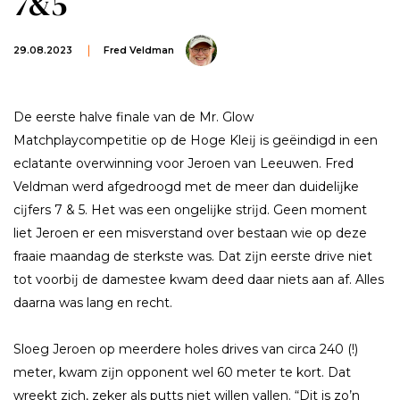
7&5
29.08.2023
Fred Veldman
De eerste halve finale van de Mr. Glow
Matchplaycompetitie op de Hoge Kleĳ is geëindigd in een
eclatante overwinning voor Jeroen van Leeuwen. Fred
Veldman werd afgedroogd met de meer dan duidelĳke
cĳfers 7 & 5. Het was een ongelĳke strĳd. Geen moment
liet Jeroen er een misverstand over bestaan wie op deze
fraaie maandag de sterkste was. Dat zĳn eerste drive niet
tot voorbĳ de damestee kwam deed daar niets aan af. Alles
daarna was lang en recht.
Sloeg Jeroen op meerdere holes drives van circa 240 (!)
meter, kwam zĳn opponent wel 60 meter te kort. Dat
wreekt zich, zeker als putts niet willen vallen. “Dit is zo’n