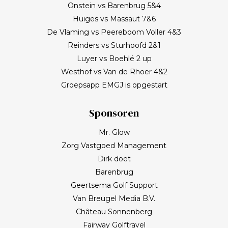
Onstein vs Barenbrug 5&4
Huiges vs Massaut 7&6
De Vlaming vs Peereboom Voller 4&3
Reinders vs Sturhoofd 2&1
Luyer vs Boehlé 2 up
Westhof vs Van de Rhoer 4&2
Groepsapp EMGJ is opgestart
Sponsoren
Mr. Glow
Zorg Vastgoed Management
Dirk doet
Barenbrug
Geertsema Golf Support
Van Breugel Media B.V.
Château Sonnenberg
Fairway Golftravel