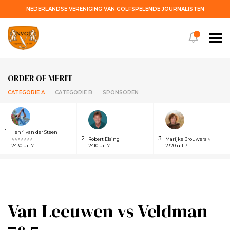
NEDERLANDSE VERENIGING VAN GOLFSPELENDE JOURNALISTEN
!
ORDER OF MERIT
CATEGORIE A
CATEGORIE B
SPONSOREN
1
Henri van der Steen
2
3
⭐⭐⭐⭐⭐⭐⭐
Robert Elsing
Marijke Brouwers ⭐
2430 uit 7
2410 uit 7
2320 uit 7
Van Leeuwen vs Veldman