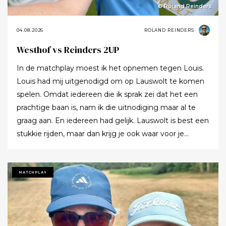
© Roland Reinders
04.08.2026
ROLAND REINDERS
Westhof vs Reinders 2UP
In de matchplay moest ik het opnemen tegen Louis.
Louis had mij uitgenodigd om op Lauswolt te komen
spelen. Omdat iedereen die ik sprak zei dat het een
prachtige baan is, nam ik die uitnodiging maar al te
graag aan. En iedereen had gelijk. Lauswolt is best een
stukkie rijden, maar dan krijg je ook waar voor je
moeite. Ik denk dat ik tijdens de ronde wel een keer of
twaalf heb gezegd dat ik het zo’n mooie baan vond.
Tot ik uiteindelijk aankondigde dat ik het nu echt niet
MATCHPLAY
meer ging zeggen.