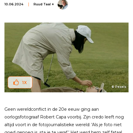
10.06.2024
Ruud Taal ⭐
1
X
© Pexels
Geen wereldconflict in de 20e eeuw ging aan
oorlogsfotograaf Robert Capa voorbij. Zijn credo leeft nog
altijd voort in de fotojournalistieke wereld: 'Als je foto niet
goed genoeg is, sta je te veraf.’ Het werd hem zelf fataal