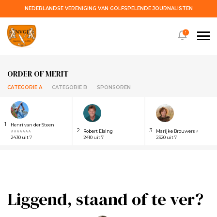
NEDERLANDSE VERENIGING VAN GOLFSPELENDE JOURNALISTEN
!
ORDER OF MERIT
CATEGORIE A
CATEGORIE B
SPONSOREN
1
Henri van der Steen
2
3
⭐⭐⭐⭐⭐⭐⭐
Robert Elsing
Marijke Brouwers ⭐
2430 uit 7
2410 uit 7
2320 uit 7
Liggend, staand of te ver?