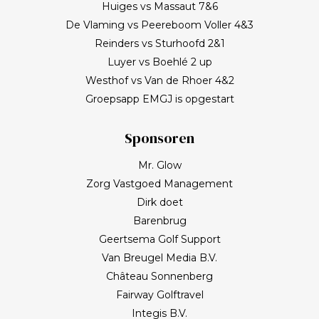
Huiges vs Massaut 7&6
De Vlaming vs Peereboom Voller 4&3
Reinders vs Sturhoofd 2&1
Luyer vs Boehlé 2 up
Westhof vs Van de Rhoer 4&2
Groepsapp EMGJ is opgestart
Sponsoren
Mr. Glow
Zorg Vastgoed Management
Dirk doet
Barenbrug
Geertsema Golf Support
Van Breugel Media B.V.
Château Sonnenberg
Fairway Golftravel
Integis B.V.