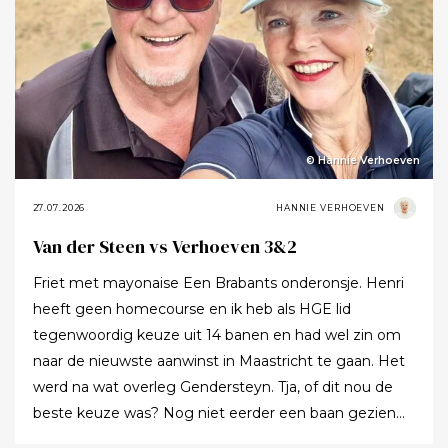
© Hannie Verhoeven
27.07.2026
HANNIE VERHOEVEN
Van der Steen vs Verhoeven 3&2
Friet met mayonaise Een Brabants onderonsje. Henri
heeft geen homecourse en ik heb als HGE lid
tegenwoordig keuze uit 14 banen en had wel zin om
naar de nieuwste aanwinst in Maastricht te gaan. Het
werd na wat overleg Gendersteyn. Tja, of dit nou de
beste keuze was? Nog niet eerder een baan gezien
waarbij er op de fairways geen groen grassprietje meer