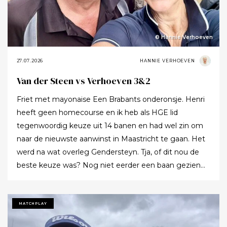
© Hannie Verhoeven
27.07.2026
HANNIE VERHOEVEN
Van der Steen vs Verhoeven 3&2
Friet met mayonaise Een Brabants onderonsje. Henri
heeft geen homecourse en ik heb als HGE lid
tegenwoordig keuze uit 14 banen en had wel zin om
naar de nieuwste aanwinst in Maastricht te gaan. Het
werd na wat overleg Gendersteyn. Tja, of dit nou de
beste keuze was? Nog niet eerder een baan gezien
waarbij er op de fairways geen groen grassprietje meer
te vinden is: wordt de klimaatcrisis de angstgegner
voor meer banen? Ze hebben echt hun best gedaan
MATCHPLAY
om de afslagplaatsen en de greens groen te houden