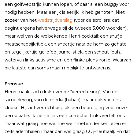
een golfwedstrijd kunnen lopen, of daar al een buggy voor
nodig hebben. Maar eerlijk is eerlijk: ik heb genoten. Niet
zozeer van het
wedstrijdverslag
(voor de scrollers; dat
begint ergens halverwege bij de tweede 3.000 woorden),
maar wel van de welbekende Henri-cocktail: een snufje
maatschappijkritiek, een sneertje naar de hem zo gehate
en tegelijkertijd geliefde journalistiek, een scheut (euh..
waterval) links activisme en een flinke plens ironie. Waarvan
die laatste dan soms maar moeilijk te ontwaren is.
Frenske
Henri maakt zich druk over de “verrechtsing”. Van de
samenleving, van de media (hahah), maar ook van ons
clubke. Hij ziet verrechtsing als een bedreiging voor onze
democratie. Ik zie het als een correctie. Links vertelt ons
maar wat graag hoe we hoe we moeten denken, eten en
zelfs ademhalen (maar dan wel graag CO₂-neutraal). En dat