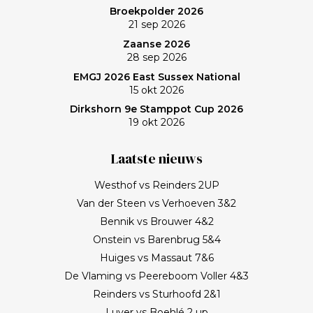
Broekpolder 2026
21 sep 2026
Zaanse 2026
28 sep 2026
EMGJ 2026 East Sussex National
15 okt 2026
Dirkshorn 9e Stamppot Cup 2026
19 okt 2026
Laatste nieuws
Westhof vs Reinders 2UP
Van der Steen vs Verhoeven 3&2
Bennik vs Brouwer 4&2
Onstein vs Barenbrug 5&4
Huiges vs Massaut 7&6
De Vlaming vs Peereboom Voller 4&3
Reinders vs Sturhoofd 2&1
Luyer vs Boehlé 2 up