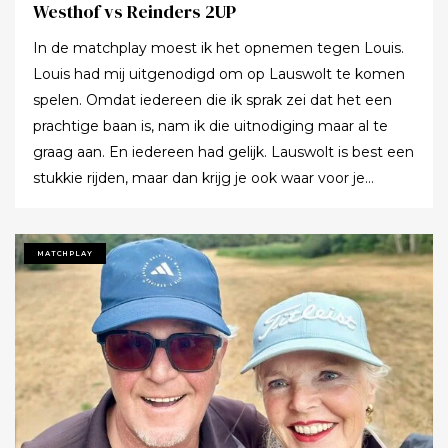
Westhof vs Reinders 2UP
In de matchplay moest ik het opnemen tegen Louis.
Louis had mij uitgenodigd om op Lauswolt te komen
spelen. Omdat iedereen die ik sprak zei dat het een
prachtige baan is, nam ik die uitnodiging maar al te
graag aan. En iedereen had gelijk. Lauswolt is best een
stukkie rijden, maar dan krijg je ook waar voor je
moeite. Ik denk dat ik tijdens de ronde wel een keer of
twaalf heb gezegd dat ik het zo’n mooie baan vond.
Tot ik uiteindelijk aankondigde dat ik het nu echt niet
MATCHPLAY
meer ging zeggen.