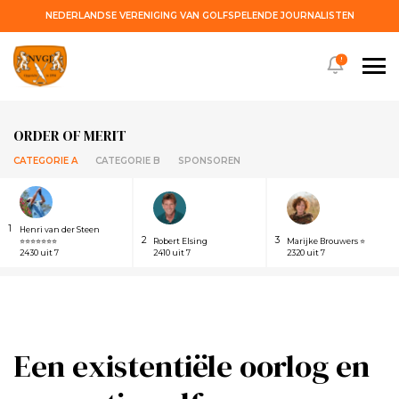
NEDERLANDSE VERENIGING VAN GOLFSPELENDE JOURNALISTEN
!
ORDER OF MERIT
CATEGORIE A
CATEGORIE B
SPONSOREN
1
Henri van der Steen
2
3
⭐⭐⭐⭐⭐⭐⭐
Robert Elsing
Marijke Brouwers ⭐
2430 uit 7
2410 uit 7
2320 uit 7
Een existentiële oorlog en