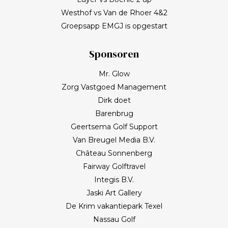
Westhof vs Van de Rhoer 4&2
Groepsapp EMGJ is opgestart
Sponsoren
Mr. Glow
Zorg Vastgoed Management
Dirk doet
Barenbrug
Geertsema Golf Support
Van Breugel Media B.V.
Château Sonnenberg
Fairway Golftravel
Integis B.V.
Jaski Art Gallery
De Krim vakantiepark Texel
Nassau Golf