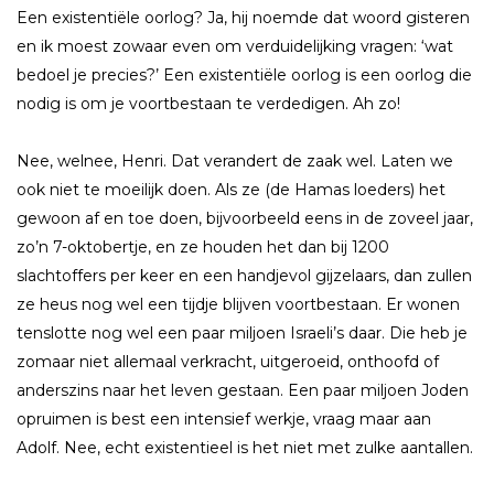
Een existentiële oorlog? Ja, hij noemde dat woord gisteren
en ik moest zowaar even om verduidelijking vragen: ‘wat
bedoel je precies?’ Een existentiële oorlog is een oorlog die
nodig is om je voortbestaan te verdedigen. Ah zo!
Nee, welnee, Henri. Dat verandert de zaak wel. Laten we
ook niet te moeilijk doen. Als ze (de Hamas loeders) het
gewoon af en toe doen, bijvoorbeeld eens in de zoveel jaar,
zo’n 7-oktobertje, en ze houden het dan bij 1200
slachtoffers per keer en een handjevol gijzelaars, dan zullen
ze heus nog wel een tijdje blijven voortbestaan. Er wonen
tenslotte nog wel een paar miljoen Israeli’s daar. Die heb je
zomaar niet allemaal verkracht, uitgeroeid, onthoofd of
anderszins naar het leven gestaan. Een paar miljoen Joden
opruimen is best een intensief werkje, vraag maar aan
Adolf. Nee, echt existentieel is het niet met zulke aantallen.