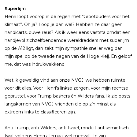
Superlijm
Henri loopt voorop in de regen met “Grootouders voor het
klimaat”. Oh ja? Loop je dan wel? Hebben ze daar geen
handicarts, ouwe reus? Als ik weer eens vaststa omdat een
handjevol zichzelfbenoemde wereldredders met superlijm
op de A12 ligt, dan zakt mijn sympathie sneller weg dan
mijn spel op de tweede negen van de Hoge Kleij. En geloof
me, dat was indrukwekkend.
Wat ik geweldig vind aan onze NVGJ: we hebben ruimte
voor dit alles. Voor Henri’s linkse zorgen, voor mijn rechtse
gepruttel, voor Trump-bashers én Wilders-fans. Ik zie posts
langskomen van NVGJ-vrienden die op z’n minst als
extreem-links te classificeren zijn.
Anti-Trump, anti-Wilders, anti-Israël, ronduit antisemietisch
(wat volgens Henri allemaal wel meevalt. In zijn