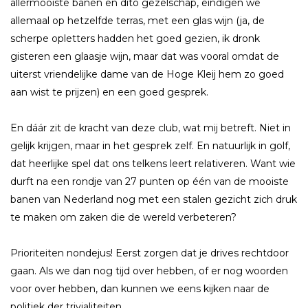
allermooiste banen en dito gezelschap, eindigen we
allemaal op hetzelfde terras, met een glas wijn (ja, de
scherpe opletters hadden het goed gezien, ik dronk
gisteren een glaasje wijn, maar dat was vooral omdat de
uiterst vriendelijke dame van de Hoge Kleij hem zo goed
aan wist te prijzen) en een goed gesprek.
En dáár zit de kracht van deze club, wat mij betreft. Niet in
gelijk krijgen, maar in het gesprek zelf. En natuurlijk in golf,
dat heerlijke spel dat ons telkens leert relativeren. Want wie
durft na een rondje van 27 punten op één van de mooiste
banen van Nederland nog met een stalen gezicht zich druk
te maken om zaken die de wereld verbeteren?
Prioriteiten nondejus! Eerst zorgen dat je drives rechtdoor
gaan. Als we dan nog tijd over hebben, of er nog woorden
voor over hebben, dan kunnen we eens kijken naar de
politiek der trivialiteiten.