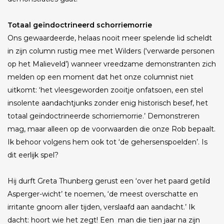
Totaal geïndoctrineerd schorriemorrie
Ons gewaardeerde, helaas nooit meer spelende lid scheldt
in zijn column rustig mee met Wilders (‘verwarde personen
op het Malieveld’) wanneer vreedzame demonstranten zich
melden op een moment dat het onze columnist niet
uitkomt: ‘het vleesgeworden zooitje onfatsoen, een stel
insolente aandachtjunks zonder enig historisch besef, het
totaal geïndoctrineerde schorriemorrie.’ Demonstreren
mag, maar alleen op de voorwaarden die onze Rob bepaalt.
Ik behoor volgens hem ook tot ‘de gehersenspoelden’. Is
dit eerlijk spel?
Hij durft Greta Thunberg gerust een ‘over het paard getild
Asperger-wicht’ te noemen, ‘de meest overschatte en
irritante gnoom aller tijden, verslaafd aan aandacht.’ Ik
dacht: hoort wie het zegt! Een man die tien jaar na zijn