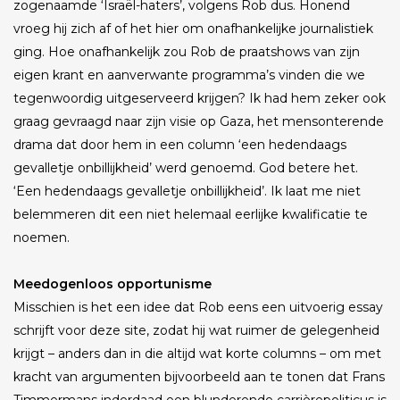
zogenaamde ‘Israël-haters’, volgens Rob dus. Honend
vroeg hij zich af of het hier om onafhankelijke journalistiek
ging. Hoe onafhankelijk zou Rob de praatshows van zijn
eigen krant en aanverwante programma’s vinden die we
tegenwoordig uitgeserveerd krijgen? Ik had hem zeker ook
graag gevraagd naar zijn visie op Gaza, het mensonterende
drama dat door hem in een column ‘een hedendaags
gevalletje onbillijkheid’ werd genoemd. God betere het.
‘Een hedendaags gevalletje onbillijkheid’. Ik laat me niet
belemmeren dit een niet helemaal eerlijke kwalificatie te
noemen.
Meedogenloos opportunisme
Misschien is het een idee dat Rob eens een uitvoerig essay
schrijft voor deze site, zodat hij wat ruimer de gelegenheid
krijgt – anders dan in die altijd wat korte columns – om met
kracht van argumenten bijvoorbeeld aan te tonen dat Frans