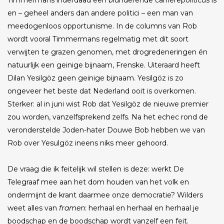
Timmermans inderdaad een blunderende carrièrepoliticus is
en – geheel anders dan andere politici – een man van
meedogenloos opportunisme. In de columns van Rob
wordt vooral Timmermans regelmatig met dit soort
verwijten te grazen genomen, met drogredeneringen én
natuurlijk een geinige bijnaam, Frenske. Uiteraard heeft
Dilan Yesilgöz geen geinige bijnaam. Yesilgöz is zo
ongeveer het beste dat Nederland ooit is overkomen.
Sterker: al in juni wist Rob dat Yesilgöz de nieuwe premier
zou worden, vanzelfsprekend zelfs. Na het echec rond de
veronderstelde Joden-hater Douwe Bob hebben we van
Rob over Yesulgöz ineens niks meer gehoord.
De vraag die ik feitelijk wil stellen is deze: werkt De
Telegraaf mee aan het dom houden van het volk en
ondermijnt de krant daarmee onze democratie? Wilders
weet alles van
framen
: herhaal en herhaal en herhaal je
boodschap en de boodschap wordt vanzelf een feit.