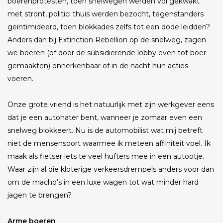
boerenprotesten, toen snelwegen werden vol gekwakt
met stront, politici thuis werden bezocht, tegenstanders
geïntimideerd, toen blokkades zelfs tot een dode leidden?
Anders dan bij Extinction Rebellion op de snelweg, zagen
we boeren (of door de subsidiërende lobby even tot boer
gemaakten) onherkenbaar of in de nacht hun acties
voeren.
Onze grote vriend is het natuurlijk met zijn werkgever eens
dat je een autohater bent, wanneer je zomaar even een
snelweg blokkeert. Nu is de automobilist wat mij betreft
niet de mensensoort waarmee ik meteen affiniteit voel. Ik
maak als fietser iets te veel hufters mee in een autootje.
Waar zijn al die kloterige verkeersdrempels anders voor dan
om de macho’s in een luxe wagen tot wat minder hard
jagen te brengen?
Arme boeren