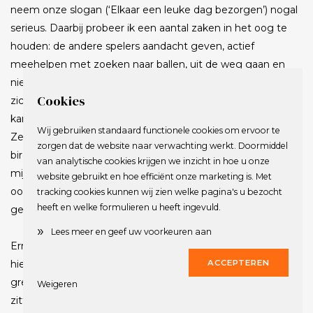
neem onze slogan (‘Elkaar een leuke dag bezorgen’) nogal
serieus. Daarbij probeer ik een aantal zaken in het oog te
houden: de andere spelers aandacht geven, actief
meehelpen met zoeken naar ballen, uit de weg gaan en
niet ouwehoeren op de green, de vlag niet hinderlijk in het
Cookies
zicht leggen, positieve opmerkingen maken, niet hardop
kankeren na een misslag, etc. Het leek ook nu te werken.
Wij gebruiken standaard functionele cookies om ervoor te
Zelf begon ik met een vette streep, maar Martijn met een
zorgen dat de website naar verwachting werkt. Doormiddel
birdie! Helaas voor hem moest ik de rest van de middag
van analytische cookies krijgen we inzicht in hoe u onze
mijn telepathische hulp exclusief aan Ruud gunnen, die dan
website gebruikt en hoe efficiënt onze marketing is. Met
ook met een score thuis kwam die hij in tien jaar niet had
tracking cookies kunnen wij zien welke pagina's u bezocht
heeft en welke formulieren u heeft ingevuld.
gehaald.
»
Lees meer en geef uw voorkeuren aan
Ernstiger nu: de baan lag er geweldig bij, wat een genot
ACCEPTEREN
hier te spelen, in de zon, met strakke fairways en superieure
greens. Edwin Klave van de Hoge Kleij kwam er even bij
Weigeren
zitten om zelf ook de loftrompet te steken over de baan.