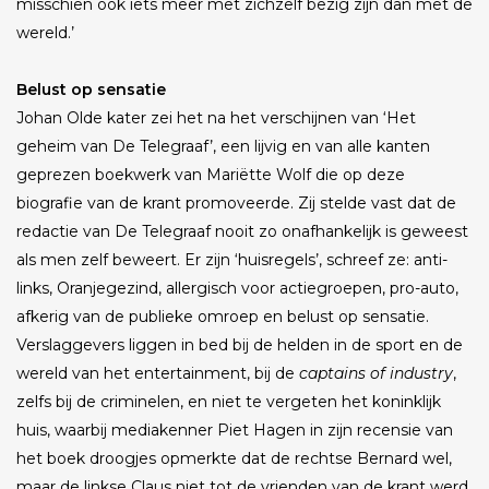
misschien ook iets meer met zichzelf bezig zijn dan met de
wereld.’
Belust op sensatie
Johan Olde kater zei het na het verschijnen van ‘Het
geheim van De Telegraaf’, een lijvig en van alle kanten
geprezen boekwerk van Mariëtte Wolf die op deze
biografie van de krant promoveerde. Zij stelde vast dat de
redactie van De Telegraaf nooit zo onafhankelijk is geweest
als men zelf beweert. Er zijn ‘huisregels’, schreef ze: anti-
links, Oranjegezind, allergisch voor actiegroepen, pro-auto,
afkerig van de publieke omroep en belust op sensatie.
Verslaggevers liggen in bed bij de helden in de sport en de
wereld van het entertainment, bij de
captains of industry
,
zelfs bij de criminelen, en niet te vergeten het koninklijk
huis, waarbij mediakenner Piet Hagen in zijn recensie van
het boek droogjes opmerkte dat de rechtse Bernard wel,
maar de linkse Claus niet tot de vrienden van de krant werd