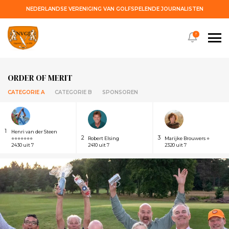
NEDERLANDSE VERENIGING VAN GOLFSPELENDE JOURNALISTEN
!
ORDER OF MERIT
CATEGORIE A
CATEGORIE B
SPONSOREN
1
Henri van der Steen
2
3
⭐⭐⭐⭐⭐⭐⭐
Robert Elsing
Marijke Brouwers ⭐
2430 uit 7
2410 uit 7
2320 uit 7