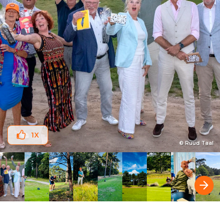
1
X
© Ruud Taal