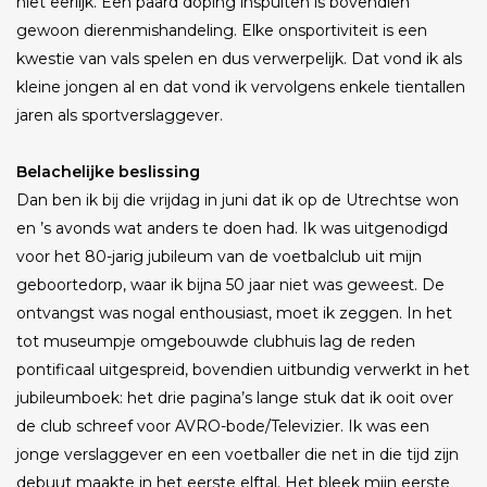
niet eerlijk. Een paard doping inspuiten is bovendien
gewoon dierenmishandeling. Elke onsportiviteit is een
kwestie van vals spelen en dus verwerpelijk. Dat vond ik als
kleine jongen al en dat vond ik vervolgens enkele tientallen
jaren als sportverslaggever.
Belachelijke beslissing
Dan ben ik bij die vrijdag in juni dat ik op de Utrechtse won
en ’s avonds wat anders te doen had. Ik was uitgenodigd
voor het 80-jarig jubileum van de voetbalclub uit mijn
geboortedorp, waar ik bijna 50 jaar niet was geweest. De
ontvangst was nogal enthousiast, moet ik zeggen. In het
tot museumpje omgebouwde clubhuis lag de reden
pontificaal uitgespreid, bovendien uitbundig verwerkt in het
jubileumboek: het drie pagina’s lange stuk dat ik ooit over
de club schreef voor AVRO-bode/Televizier. Ik was een
jonge verslaggever en een voetballer die net in die tijd zijn
debuut maakte in het eerste elftal. Het bleek mijn eerste