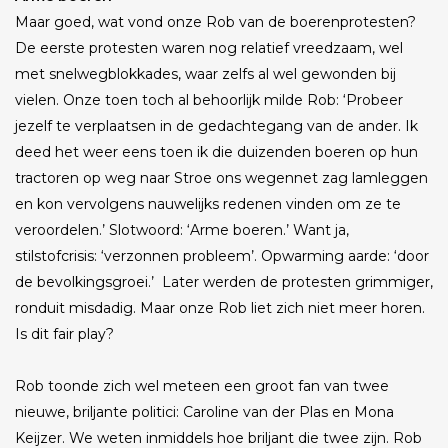
Maar goed, wat vond onze Rob van de boerenprotesten?
De eerste protesten waren nog relatief vreedzaam, wel
met snelwegblokkades, waar zelfs al wel gewonden bij
vielen. Onze toen toch al behoorlijk milde Rob: ‘Probeer
jezelf te verplaatsen in de gedachtegang van de ander. Ik
deed het weer eens toen ik die duizenden boeren op hun
tractoren op weg naar Stroe ons wegennet zag lamleggen
en kon vervolgens nauwelijks redenen vinden om ze te
veroordelen.’ Slotwoord: ‘Arme boeren.’ Want ja,
stilstofcrisis: ‘verzonnen probleem’. Opwarming aarde: ‘door
de bevolkingsgroei.’ Later werden de protesten grimmiger,
ronduit misdadig. Maar onze Rob liet zich niet meer horen.
Is dit fair play?
Rob toonde zich wel meteen een groot fan van twee
nieuwe, briljante politici: Caroline van der Plas en Mona
Keijzer. We weten inmiddels hoe briljant die twee zijn. Rob