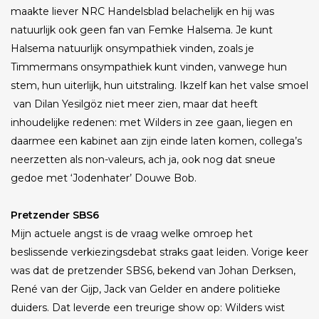
maakte liever NRC Handelsblad belachelijk en hij was
natuurlijk ook geen fan van Femke Halsema. Je kunt
Halsema natuurlijk onsympathiek vinden, zoals je
Timmermans onsympathiek kunt vinden, vanwege hun
stem, hun uiterlijk, hun uitstraling. Ikzelf kan het valse smoel
van Dilan Yesilgöz niet meer zien, maar dat heeft
inhoudelijke redenen: met Wilders in zee gaan, liegen en
daarmee een kabinet aan zijn einde laten komen, collega’s
neerzetten als non-valeurs, ach ja, ook nog dat sneue
gedoe met ‘Jodenhater’ Douwe Bob.
Pretzender SBS6
Mijn actuele angst is de vraag welke omroep het
beslissende verkiezingsdebat straks gaat leiden. Vorige keer
was dat de pretzender SBS6, bekend van Johan Derksen,
René van der Gijp, Jack van Gelder en andere politieke
duiders. Dat leverde een treurige show op: Wilders wist