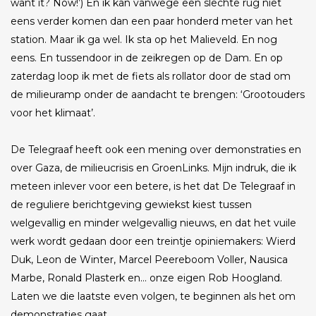
want it? Now!’) En ik kan vanwege een slechte rug niet
eens verder komen dan een paar honderd meter van het
station. Maar ik ga wel. Ik sta op het Malieveld. En nog
eens. En tussendoor in de zeikregen op de Dam. En op
zaterdag loop ik met de fiets als rollator door de stad om
de milieuramp onder de aandacht te brengen: ‘Grootouders
voor het klimaat’.
De Telegraaf heeft ook een mening over demonstraties en
over Gaza, de milieucrisis en GroenLinks. Mijn indruk, die ik
meteen inlever voor een betere, is het dat De Telegraaf in
de reguliere berichtgeving gewiekst kiest tussen
welgevallig en minder welgevallig nieuws, en dat het vuile
werk wordt gedaan door een treintje opiniemakers: Wierd
Duk, Leon de Winter, Marcel Peereboom Voller, Nausica
Marbe, Ronald Plasterk en… onze eigen Rob Hoogland.
Laten we die laatste even volgen, te beginnen als het om
demonstraties gaat.