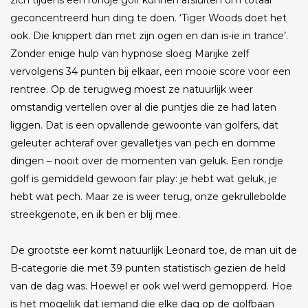
zich tijdens een rondje golf kunnen afsluiten om totaal
geconcentreerd hun ding te doen. ‘Tiger Woods doet het
ook. Die knippert dan met zijn ogen en dan is-ie in trance’.
Zonder enige hulp van hypnose sloeg Marijke zelf
vervolgens 34 punten bij elkaar, een mooie score voor een
rentree. Op de terugweg moest ze natuurlijk weer
omstandig vertellen over al die puntjes die ze had laten
liggen. Dat is een opvallende gewoonte van golfers, dat
geleuter achteraf over gevalletjes van pech en domme
dingen – nooit over de momenten van geluk. Een rondje
golf is gemiddeld gewoon fair play: je hebt wat geluk, je
hebt wat pech. Maar ze is weer terug, onze gekrullebolde
streekgenote, en ik ben er blij mee.
De grootste eer komt natuurlijk Leonard toe, de man uit de
B-categorie die met 39 punten statistisch gezien de held
van de dag was. Hoewel er ook wel werd gemopperd. Hoe
is het mogelijk dat iemand die elke dag op de golfbaan