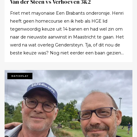
Van der Steen vs Verhoeven 3&2
Ronald Massaut Afsluiten met foto van groene
Friet met mayonaise Een Brabants onderonsje. Henri
fairway. Onderschrift: Bij de start van de zomer op 21
heeft geen homecourse en ik heb als HGE lid
juni was alles nog groen op de Texelse. C: Ronald
tegenwoordig keuze uit 14 banen en had wel zin om
Massaut
naar de nieuwste aanwinst in Maastricht te gaan. Het
werd na wat overleg Gendersteyn. Tja, of dit nou de
beste keuze was? Nog niet eerder een baan gezien
waarbij er op de fairways geen groen grassprietje meer
te vinden is: wordt de klimaatcrisis de angstgegner
voor meer banen? Ze hebben echt hun best gedaan
MATCHPLAY
om de afslagplaatsen en de greens groen te houden
maar dat leverde weer allerlei andere problemen op (
oa drassigheid rondom en op de greens ) dus
uitdaging volop! Ik denk dat buiten ons iedereen op de
hoogte was : wij waren de enige spelers in de baan!!!
Voor we echt van start gingen nog allebei de
handicaptabellen goed bestudeerd : kijken of er met