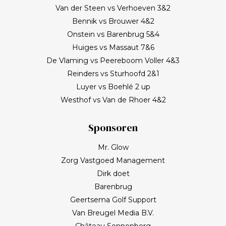
Van der Steen vs Verhoeven 3&2
van het programma Kassa gaat Frank bij BNN/VARA
Bennik vs Brouwer 4&2
een roerige tijd tegemoet. Spelen op een welhaast
Onstein vs Barenbrug 5&4
verlaten baan en uiteindelijk zonovergoten Purmer
Huiges vs Massaut 7&6
was ‘even helemaal niets; heerlijk’, zo maakt Frank de
De Vlaming vs Peereboom Voller 4&3
balans op. En ik? (Bij vlagen) best goed gespeeld. Het
Reinders vs Sturhoofd 2&1
verlies was voorzien; gedaan en laten, dus. Maar de
Luyer vs Boehlé 2 up
memorabele ronde en de waanzinnige slagen van
Westhof vs Van de Rhoer 4&2
Frank zullen mij nog lang bijblijven. Topgast, topdag!
Frank, bedankt!
Sponsoren
Mr. Glow
Zorg Vastgoed Management
Dirk doet
Barenbrug
Geertsema Golf Support
Van Breugel Media B.V.
Château Sonnenberg