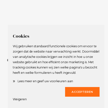
Cookies
Wij gebruiken standaard functionele cookies om ervoor te
zorgen dat de website naar verwachting werkt. Doormiddel
van analytische cookies krijgen we inzicht in hoe u onze
© 2009-2023 Nederlandse Vereniging van Golfspelende
website gebruikt en hoe efficiënt onze marketing is. Met
Journalisten.
tracking cookies kunnen wij zien welke pagina's u bezocht
Alle rechten voorbehouden.
heeft en welke formulieren u heeft ingevuld.
Privacy Statement
en
Copyright
»
Lees meer en geef uw voorkeuren aan
Deze website werd gerealiseerd door
Dirk
ACCEPTEREN
Weigeren