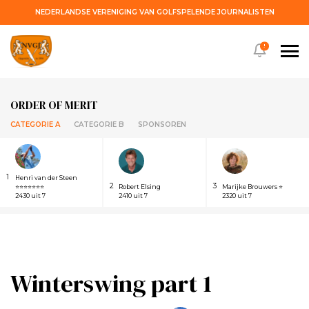
NEDERLANDSE VERENIGING VAN GOLFSPELENDE JOURNALISTEN
!
ORDER OF MERIT
CATEGORIE A
CATEGORIE B
SPONSOREN
1
Henri van der Steen
2
3
⭐⭐⭐⭐⭐⭐⭐
Robert Elsing
Marijke Brouwers ⭐
2430 uit 7
2410 uit 7
2320 uit 7
Winterswing part 1