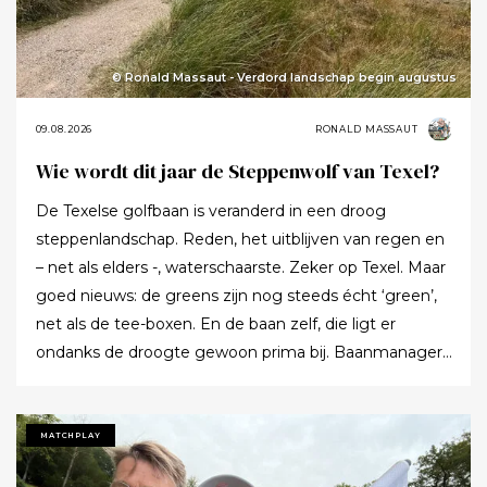
© Ronald Massaut - Verdord landschap begin augustus
09.08.2026
RONALD MASSAUT
Wie wordt dit jaar de Steppenwolf van Texel?
De Texelse golfbaan is veranderd in een droog
steppenlandschap. Reden, het uitblijven van regen en
– net als elders -, waterschaarste. Zeker op Texel. Maar
goed nieuws: de greens zijn nog steeds écht ‘green’,
net als de tee-boxen. En de baan zelf, die ligt er
ondanks de droogte gewoon prima bij. Baanmanager
Anita Hiemstra vertelt het meerdere keren per dag
aan de gasten. ,,Sinds mei is er geen
noemenswaardige regen meer gevallen. Tenminste,
MATCHPLAY
niet genoeg om het gras van de fairways te kunnen