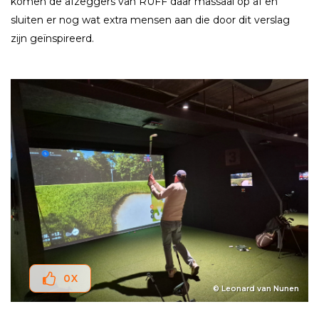
komen de afzeggers van RUFF daar massaal op af en
sluiten er nog wat extra mensen aan die door dit verslag
zijn geïnspireerd.
0
X
© Leonard van Nunen