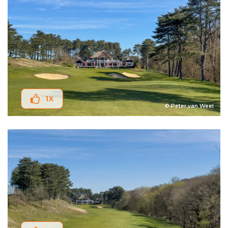
1
X
© Peter van Weel