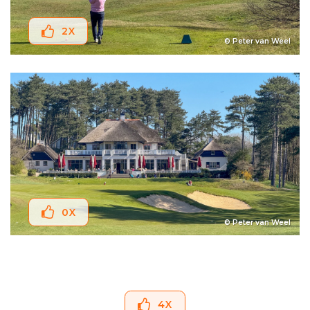
2
X
© Peter van Weel
0
X
© Peter van Weel
4
X