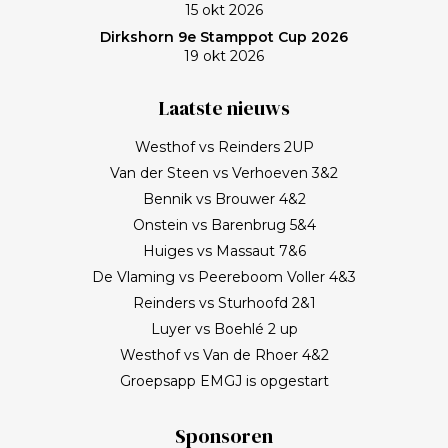
15 okt 2026
Dirkshorn 9e Stamppot Cup 2026
19 okt 2026
Laatste nieuws
Westhof vs Reinders 2UP
Van der Steen vs Verhoeven 3&2
Bennik vs Brouwer 4&2
Onstein vs Barenbrug 5&4
Huiges vs Massaut 7&6
De Vlaming vs Peereboom Voller 4&3
Reinders vs Sturhoofd 2&1
Luyer vs Boehlé 2 up
Westhof vs Van de Rhoer 4&2
Groepsapp EMGJ is opgestart
Sponsoren