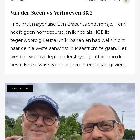
27.07.2026
HANNIE VERHOEVEN
Van der Steen vs Verhoeven 3&2
Friet met mayonaise Een Brabants onderonsje. Henri
heeft geen homecourse en ik heb als HGE lid
tegenwoordig keuze uit 14 banen en had wel zin om
naar de nieuwste aanwinst in Maastricht te gaan. Het
werd na wat overleg Gendersteyn. Tja, of dit nou de
beste keuze was? Nog niet eerder een baan gezien
waarbij er op de fairways geen groen grassprietje meer
te vinden is: wordt de klimaatcrisis de angstgegner
voor meer banen? Ze hebben echt hun best gedaan
MATCHPLAY
om de afslagplaatsen en de greens groen te houden
maar dat leverde weer allerlei andere problemen op (
oa drassigheid rondom en op de greens ) dus
uitdaging volop! Ik denk dat buiten ons iedereen op de
hoogte was : wij waren de enige spelers in de baan!!!
Voor we echt van start gingen nog allebei de