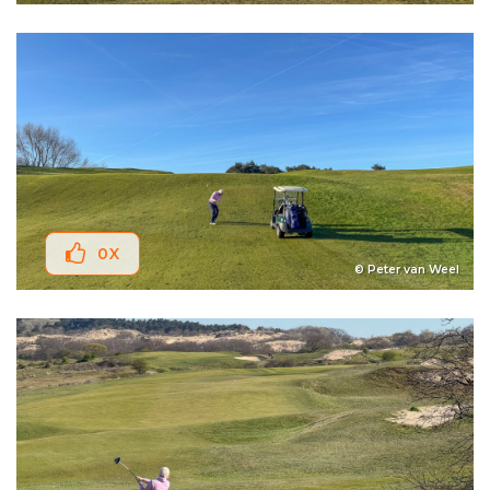
0
X
© Peter van Weel