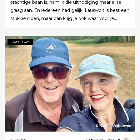
prachtige baan is, nam ik die uitnodiging maar al te
graag aan. En iedereen had gelijk. Lauswolt is best een
stukkie rijden, maar dan krijg je ook waar voor je
moeite. Ik denk dat ik tijdens de ronde wel een keer of
twaalf heb gezegd dat ik het zo’n mooie baan vond.
Tot ik uiteindelijk aankondigde dat ik het nu echt niet
MATCHPLAY
meer ging zeggen.
© Hannie Verhoeven