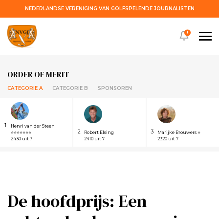
NEDERLANDSE VERENIGING VAN GOLFSPELENDE JOURNALISTEN
!
ORDER OF MERIT
CATEGORIE A
CATEGORIE B
SPONSOREN
1
Henri van der Steen
2
3
⭐⭐⭐⭐⭐⭐⭐
Robert Elsing
Marijke Brouwers ⭐
2430 uit 7
2410 uit 7
2320 uit 7
De hoofdprijs: Een