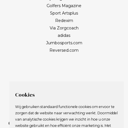
Golfers Magazine
Sport Artsplus
Redexim
Via Zorgcoach
adidas
Jumbosports.com
Reversed.com
Cookies
Wij gebruiken standaard functionele cookies om ervoor te
zorgen dat de website naar verwachting werkt. Doormiddel
van analytische cookies krijgen we inzicht in hoe u onze
© 2009-2023 Nederlandse Vereniging van Golfspelende
website gebruikt en hoe efficiënt onze marketing is. Met