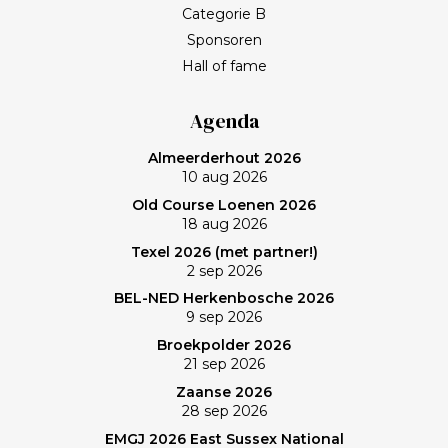
een goed gesprek over het journalistieke vak, het
Categorie B
leven en wat werkelijk belangrijk is. Met het stoppen
Sponsoren
van het programma Kassa gaat Frank bij BNN/VARA
Hall of fame
een roerige tijd tegemoet. Spelen op een welhaast
verlaten baan en uiteindelijk zonovergoten Purmer
Agenda
was ‘even helemaal niets; heerlijk’, zo maakt Frank de
Almeerderhout 2026
balans op. En ik? (Bij vlagen) best goed gespeeld. Het
10 aug 2026
verlies was voorzien; gedaan en laten, dus. Maar de
Old Course Loenen 2026
memorabele ronde en de waanzinnige slagen van
18 aug 2026
Frank zullen mij nog lang bijblijven. Topgast, topdag!
Texel 2026 (met partner!)
Frank, bedankt!
2 sep 2026
BEL-NED Herkenbosche 2026
9 sep 2026
Broekpolder 2026
21 sep 2026
Zaanse 2026
28 sep 2026
EMGJ 2026 East Sussex National