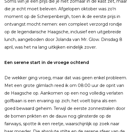
Soms win je een prijs die je niet zomaar in de kast zet, maar
die je echt moet beleven. Afgelopen oktober was zo'n
moment op de Scherpenbergh, toen ik de eerste prijs in
ontvangst mocht nemen: een compleet verzorgd rondje
op de legendarische Haagsche, inclusief een uitgebreide
lunch, aangeboden door Jolanda van Mr. Glow. Dinsdag 8
april, was het na lang uitkijken eindelijk zover.
Een serene start in de vroege ochtend
De wekker ging vroeg, maar dat was geen enkel probleem.
Met een grote glimlach reed ik om 08:00 uur de oprit van
de Haagsche op. Aankomen op een nog volledig verlaten
golfbaan is een ervaring op zich; het voelt bijna als een
goed bewaard geheim. Terwijl de eerste zonnestralen door
de bomen prikten en de dauw nog glinsterde op de
fairways, spotte ik een reetje, waarschijnlijk op zoek naar
haar moeder. Die absolute stilte en de serene sfeer van de