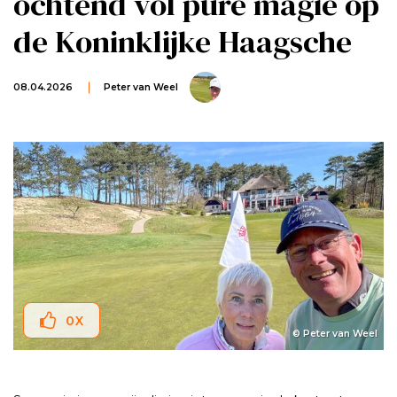
ochtend vol pure magie op
de Koninklijke Haagsche
08.04.2026
Peter van Weel
0
X
© Peter van Weel