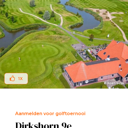
1
X
© Koen Suyk
Aanmelden voor golftoernooi
Dirkshorn 9e