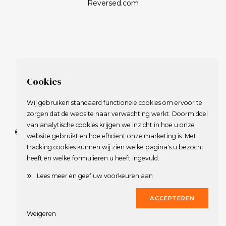
Reversed.com
Cookies
Wij gebruiken standaard functionele cookies om ervoor te
zorgen dat de website naar verwachting werkt. Doormiddel
van analytische cookies krijgen we inzicht in hoe u onze
© 2009-2023 Nederlandse Vereniging van Golfspelende
website gebruikt en hoe efficiënt onze marketing is. Met
Journalisten.
tracking cookies kunnen wij zien welke pagina's u bezocht
Alle rechten voorbehouden.
heeft en welke formulieren u heeft ingevuld.
Privacy Statement
en
Copyright
»
Lees meer en geef uw voorkeuren aan
Deze website werd gerealiseerd door
Dirk
ACCEPTEREN
Weigeren