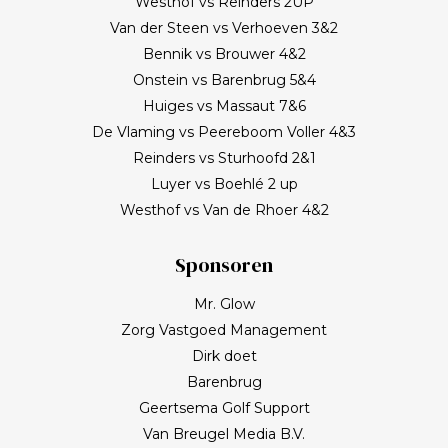
Westhof vs Reinders 2UP
Van der Steen vs Verhoeven 3&2
Bennik vs Brouwer 4&2
Onstein vs Barenbrug 5&4
Huiges vs Massaut 7&6
De Vlaming vs Peereboom Voller 4&3
Reinders vs Sturhoofd 2&1
Luyer vs Boehlé 2 up
Westhof vs Van de Rhoer 4&2
Sponsoren
Mr. Glow
Zorg Vastgoed Management
Dirk doet
Barenbrug
Geertsema Golf Support
Van Breugel Media B.V.