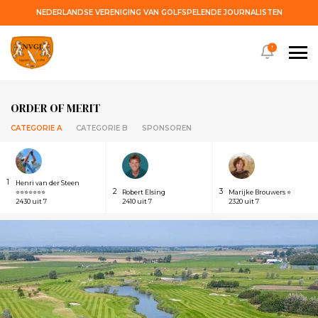
NEDERLANDSE VERENIGING VAN GOLFSPELENDE JOURNALISTEN
!
ORDER OF MERIT
CATEGORIE A
CATEGORIE B
SPONSOREN
1
Henri van der Steen
2
3
⭐⭐⭐⭐⭐⭐⭐
Robert Elsing
Marijke Brouwers ⭐
2430 uit 7
2410 uit 7
2320 uit 7