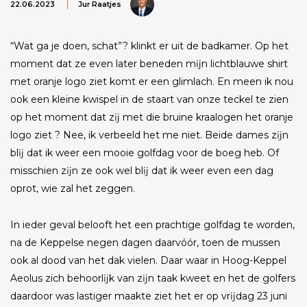
22.06.2023
Jur Raatjes
“Wat ga je doen, schat”? klinkt er uit de badkamer. Op het
moment dat ze even later beneden mĳn lichtblauwe shirt
met oranje logo ziet komt er een glimlach. En meen ik nou
ook een kleine kwispel in de staart van onze teckel te zien
op het moment dat zĳ met die bruine kraalogen het oranje
logo ziet ? Nee, ik verbeeld het me niet. Beide dames zĳn
blĳ dat ik weer een mooie golfdag voor de boeg heb. Of
misschien zĳn ze ook wel blĳ dat ik weer even een dag
oprot, wie zal het zeggen.
In ieder geval belooft het een prachtige golfdag te worden,
na de Keppelse negen dagen daarvóór, toen de mussen
ook al dood van het dak vielen. Daar waar in Hoog-Keppel
Aeolus zich behoorlĳk van zĳn taak kweet en het de golfers
daardoor was lastiger maakte ziet het er op vrĳdag 23 juni