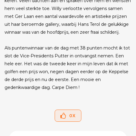
keren. Velen dachten aan en spraken over hem en wensten
hem veel sterkte toe. Willy verlootte vervolgens samen
met Ger Laan een aantal waardevolle en artistieke prĳzen
uit haar beroemde gallery, waarbĳ Hans Terol de gelukkige
winnaar was van de hoofdprĳs, een zeer fraai schilderĳ.
Als puntenwinnaar van de dag met 38 punten mocht ik tot
slot de Vice-Presidents Putter in ontvangst nemen. Een
hele eer. Het was de tweede keer in mĳn leven dat ik met
golfen een prĳs won, negen dagen eerder op de Keppelse
de derde prĳs en nu de eerste. Een mooie en
gedenkwaardige dag. Carpe Diem !
0
X