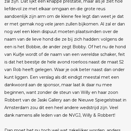
zal zĳn. Dat lĳkt een knappe prestatie, maar als je ziet hoe
liefdevol ze met elkaar omgaan en die grote reus
aandoenlĳk zĳn arm om de kleine fee legt dan weet je dat
er met gemak nog vele jaren zullen bĳkomen. Al zal er dan
nog wel een klein dispuut moeten plaatsvinden over de
naam van de lieve hond die ze bĳ zich hadden: volgens de
een is het Bobbie, de ander zegt Bobby. Of het nu de hond
van Kuifje wordt of de naam van een wereldse schaker, feit
is dat het beestje de hele avond roerloos naast de maat 52
van Rob heeft gelegen. Waar je ook beter naast dan onder
kunt liggen. Een verslag als dit eindigt meestal met een
dankwoord aan de sponsor, maar laat ik daar nu mee
beginnen, want zonder de steun van Willy en haar zoon
Robbert van de Jaski Gallery aan de Nieuwe Spiegelstraat in
Amsterdam zou dit een heel andere wedstrĳd zĳn. Veel
dank namens alle leden van de NVGJ, Willy & Robbert!
Dan moet het nu toch wel wat zakelĳker worden, anders