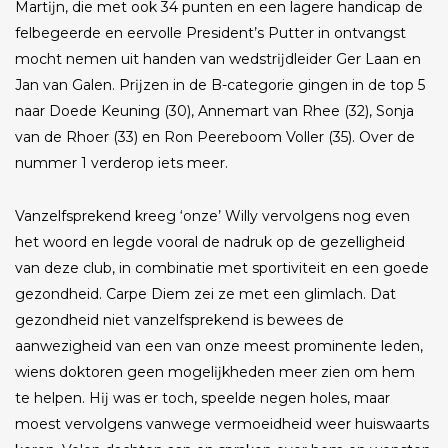
Martĳn, die met ook 34 punten en een lagere handicap de
felbegeerde en eervolle President’s Putter in ontvangst
mocht nemen uit handen van wedstrĳdleider Ger Laan en
Jan van Galen. Prĳzen in de B-categorie gingen in de top 5
naar Doede Keuning (30), Annemart van Rhee (32), Sonja
van de Rhoer (33) en Ron Peereboom Voller (35). Over de
nummer 1 verderop iets meer.
Vanzelfsprekend kreeg ‘onze’ Willy vervolgens nog even
het woord en legde vooral de nadruk op de gezelligheid
van deze club, in combinatie met sportiviteit en een goede
gezondheid. Carpe Diem zei ze met een glimlach. Dat
gezondheid niet vanzelfsprekend is bewees de
aanwezigheid van een van onze meest prominente leden,
wiens doktoren geen mogelĳkheden meer zien om hem
te helpen. Hĳ was er toch, speelde negen holes, maar
moest vervolgens vanwege vermoeidheid weer huiswaarts