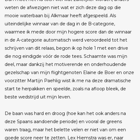
weten de afwezigen niet wat er zich deze dag op die
mooie waterbaan bĳ Alkmaar heeft afgespeeld. Als
uiteindelĳke winnaar van de dag in de B-categorie,
waarmee ik mede door mĳn hogere score dan de winnaar
in de A-categorie automatisch werd veroordeeld tot het
schrĳven van dit relaas, begon ik op hole 1 met een drive
die nog eindigde vóór de rode tees. Schaamte was mĳn
deel, maar dankzĳ het motiverende en onderhoudende
gezelschap van mĳn flightgenoten Elaine de Boer en onze
voorzitter Martĳn Paehlig wist ik me na deze dramatische
start te herpakken en speelde, zoals na afloop bleek, de
beste wedstrĳd uit mĳn leven.
De baan was hard en droog (hoe kan het ook anders na
deze Spaans aandoende periode) en vooral de greens
waren traag, maar het belette velen er niet van om een
goede score neer te zetten. Lex Hiemstra was er, naar