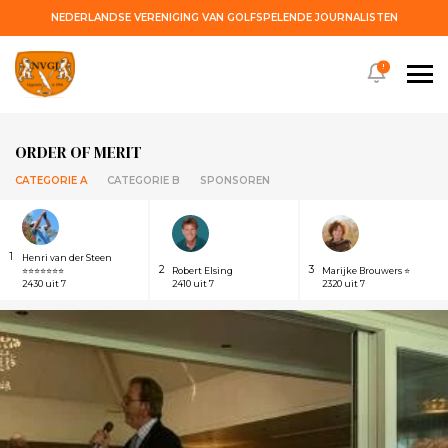
NEDERLANDSE VERENIGING VAN GOLFSPELENDE JOURNALISTEN
!
ORDER OF MERIT
CATEGORIE A
CATEGORIE B
SPONSOREN
1
Henri van der Steen
2
3
⭐⭐⭐⭐⭐⭐⭐
Robert Elsing
Marijke Brouwers ⭐
2430 uit 7
2410 uit 7
2320 uit 7