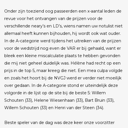
Onder zĳn toeziend oog passeerden een x-aantal leden de
revue voor het ontvangen van de prĳzen voor de
verschillende neary’s en LD’s, wiens namen uw notulist niet
allemaal heeft kunnen bĳhouden, hĳ wordt ook wat ouder.
In de A-categorie werd tĳdens het uitreiken van de prĳzen
voor de wedstrĳd nog even de VAR er bĳ gehaald, want er
bleek een kleine miscalculatie plaats te hebben gevonden
die mĳ niet geheel duidelĳk was. Hélène had recht op een
prĳs in de top 5, maar kreeg die niet. Een mea culpa volgde
en zoals het hoort bĳ de NVGJ werd er verder niet moeilĳk
over gedaan. In de A-categorie stond er uiteindelĳk deze
volgorde in de lĳst op de site bĳ de beste 5: Willem
Schouten (33), Helene Wiesenhaan (33), Bart Bruin (33),
Willem Schouten (33) en Henri van der Steen (34).
Beste speler van de dag was deze keer onze voorzitter