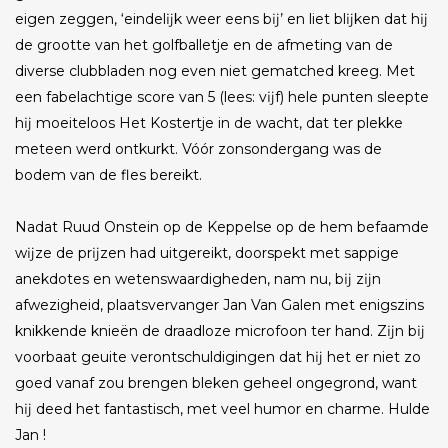
eigen zeggen, ‘eindelĳk weer eens bĳ’ en liet blĳken dat hĳ
de grootte van het golfballetje en de afmeting van de
diverse clubbladen nog even niet gematched kreeg. Met
een fabelachtige score van 5 (lees: vĳf) hele punten sleepte
hĳ moeiteloos Het Kostertje in de wacht, dat ter plekke
meteen werd ontkurkt. Vóór zonsondergang was de
bodem van de fles bereikt.
Nadat Ruud Onstein op de Keppelse op de hem befaamde
wĳze de prĳzen had uitgereikt, doorspekt met sappige
anekdotes en wetenswaardigheden, nam nu, bĳ zĳn
afwezigheid, plaatsvervanger Jan Van Galen met enigszins
knikkende knieën de draadloze microfoon ter hand. Zĳn bĳ
voorbaat geuite verontschuldigingen dat hĳ het er niet zo
goed vanaf zou brengen bleken geheel ongegrond, want
hĳ deed het fantastisch, met veel humor en charme. Hulde
Jan !