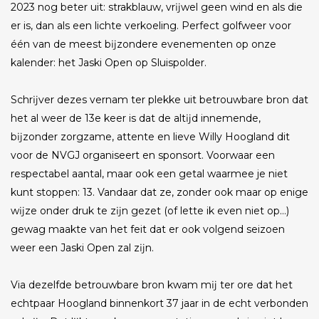
2023 nog beter uit: strakblauw, vrĳwel geen wind en als die
er is, dan als een lichte verkoeling. Perfect golfweer voor
één van de meest bĳzondere evenementen op onze
kalender: het Jaski Open op Sluispolder.
Schrĳver dezes vernam ter plekke uit betrouwbare bron dat
het al weer de 13e keer is dat de altĳd innemende,
bĳzonder zorgzame, attente en lieve Willy Hoogland dit
voor de NVGJ organiseert en sponsort. Voorwaar een
respectabel aantal, maar ook een getal waarmee je niet
kunt stoppen: 13. Vandaar dat ze, zonder ook maar op enige
wĳze onder druk te zĳn gezet (of lette ik even niet op…)
gewag maakte van het feit dat er ook volgend seizoen
weer een Jaski Open zal zĳn.
Via dezelfde betrouwbare bron kwam mĳ ter ore dat het
echtpaar Hoogland binnenkort 37 jaar in de echt verbonden