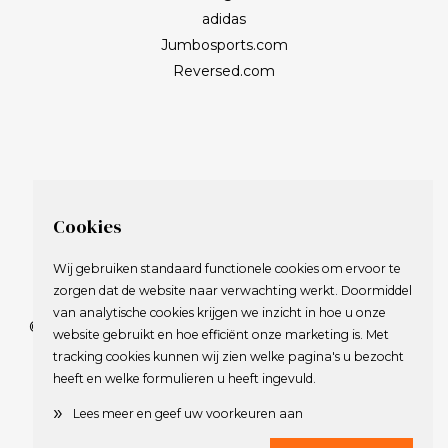
adidas
Jumbosports.com
Reversed.com
Cookies
Wij gebruiken standaard functionele cookies om ervoor te
zorgen dat de website naar verwachting werkt. Doormiddel
van analytische cookies krijgen we inzicht in hoe u onze
© 2009-2023 Nederlandse Vereniging van Golfspelende
website gebruikt en hoe efficiënt onze marketing is. Met
Journalisten.
tracking cookies kunnen wij zien welke pagina's u bezocht
Alle rechten voorbehouden.
heeft en welke formulieren u heeft ingevuld.
Privacy Statement
en
Copyright
»
Lees meer en geef uw voorkeuren aan