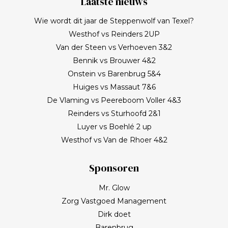
Laatste nieuws
Wie wordt dit jaar de Steppenwolf van Texel?
Westhof vs Reinders 2UP
Van der Steen vs Verhoeven 3&2
Bennik vs Brouwer 4&2
Onstein vs Barenbrug 5&4
Huiges vs Massaut 7&6
De Vlaming vs Peereboom Voller 4&3
Reinders vs Sturhoofd 2&1
Luyer vs Boehlé 2 up
Westhof vs Van de Rhoer 4&2
Sponsoren
Mr. Glow
Zorg Vastgoed Management
Dirk doet
Barenbrug