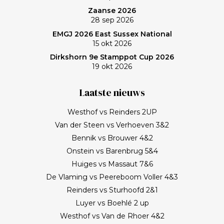
Zaanse 2026
28 sep 2026
EMGJ 2026 East Sussex National
15 okt 2026
Dirkshorn 9e Stamppot Cup 2026
19 okt 2026
Laatste nieuws
Westhof vs Reinders 2UP
Van der Steen vs Verhoeven 3&2
Bennik vs Brouwer 4&2
Onstein vs Barenbrug 5&4
Huiges vs Massaut 7&6
De Vlaming vs Peereboom Voller 4&3
Reinders vs Sturhoofd 2&1
Luyer vs Boehlé 2 up
Westhof vs Van de Rhoer 4&2