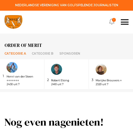
NEDERLANDSE VERENIGING VAN GOLFSPELENDE JOURNALISTEN
!
ORDER OF MERIT
CATEGORIE A
CATEGORIE B
SPONSOREN
1
Henri van der Steen
2
3
⭐⭐⭐⭐⭐⭐⭐
Robert Elsing
Marijke Brouwers ⭐
2430 uit 7
2410 uit 7
2320 uit 7
Nog even nagenieten!