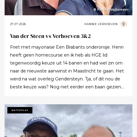
© Hannie Verhoeven
27.07.2026
HANNIE VERHOEVEN
Van der Steen vs Verhoeven 3&2
Friet met mayonaise Een Brabants onderonsje. Henri
heeft geen homecourse en ik heb als HGE lid
tegenwoordig keuze uit 14 banen en had wel zin om
naar de nieuwste aanwinst in Maastricht te gaan. Het
werd na wat overleg Gendersteyn. Tja, of dit nou de
beste keuze was? Nog niet eerder een baan gezien
waarbij er op de fairways geen groen grassprietje meer
te vinden is: wordt de klimaatcrisis de angstgegner
voor meer banen? Ze hebben echt hun best gedaan
MATCHPLAY
om de afslagplaatsen en de greens groen te houden
maar dat leverde weer allerlei andere problemen op (
oa drassigheid rondom en op de greens ) dus