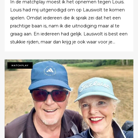
In de matchplay moest ik het opnemen tegen Louis.
Louis had mij uitgenodigd om op Lauswolt te komen
spelen. Omdat iedereen die ik sprak zei dat het een
prachtige baan is, nam ik die uitnodiging maar al te
graag aan. En iedereen had gelijk. Lauswolt is best een
stukkie rijden, maar dan krijg je ook waar voor je
moeite. Ik denk dat ik tijdens de ronde wel een keer of
twaalf heb gezegd dat ik het zo’n mooie baan vond.
Tot ik uiteindelijk aankondigde dat ik het nu echt niet
MATCHPLAY
meer ging zeggen.