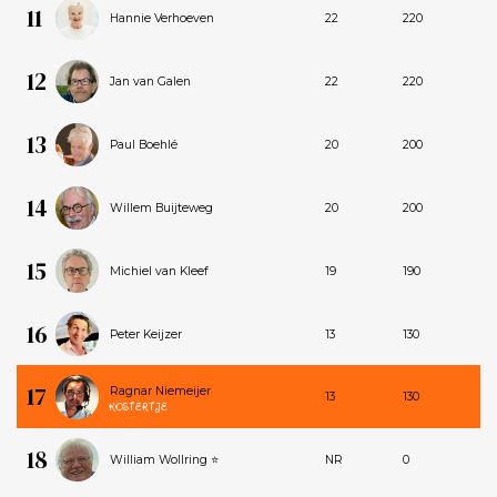
11
Hannie Verhoeven
22
220
12
Jan van Galen
22
220
13
Paul Boehlé
20
200
14
Willem Buijteweg
20
200
15
Michiel van Kleef
19
190
16
Peter Keijzer
13
130
17
Ragnar Niemeijer
13
130
KOSTERTJE
18
William Wollring ⭐
NR
0