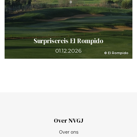
Surprisereis El Rompido
01.12.2026
© El Rompido
Over NVGJ
Over ons