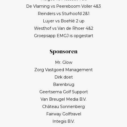
De Vlaming vs Peereboom Voller 4&3
Reinders vs Sturhoofd 2&1
Luyer vs Boehlé 2 up
Westhof vs Van de Rhoer 4&2
Groepsapp EMGJ is opgestart
Sponsoren
Mr. Glow
Zorg Vastgoed Management
Dirk doet
Barenbrug
Geertsema Golf Support
Van Breugel Media B.V.
Château Sonnenberg
Fairway Golftravel
Integis B.V.