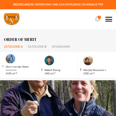
NEDERLANDSE VERENIGING VAN GOLFSPELENDE JOURNALISTEN
!
ORDER OF MERIT
CATEGORIE A
CATEGORIE B
SPONSOREN
1
Henri van der Steen
2
3
⭐⭐⭐⭐⭐⭐⭐
Robert Elsing
Marijke Brouwers ⭐
2430 uit 7
2410 uit 7
2320 uit 7