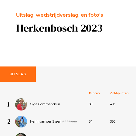
Uitslag, wedstrijdverslag, en foto’s
Herkenbosch 2023
UITSLAG
Punten
OoM-punten
1
Olga Commandeur
38
410
2
Henri van der Steen ⭐⭐⭐⭐⭐⭐⭐
34
360