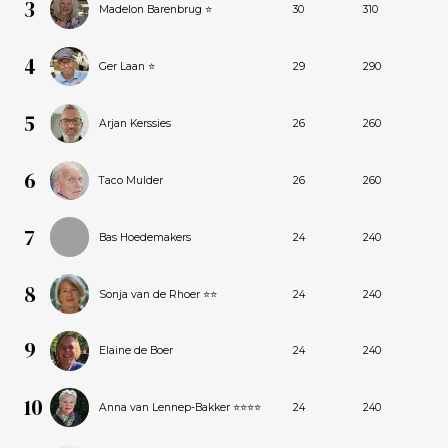
3
Madelon Barenbrug ⭐
30
310
4
Ger Laan ⭐
29
290
5
Arjan Kerssies
26
260
6
Taco Mulder
26
260
7
Bas Hoedemakers
24
240
8
Sonja van de Rhoer ⭐⭐
24
240
9
Elaine de Boer
24
240
10
Anna van Lennep-Bakker ⭐⭐⭐⭐
24
240