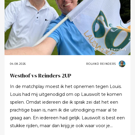
© Roland Reinders
04.08.2026
ROLAND REINDERS
Westhof vs Reinders 2UP
In de matchplay moest ik het opnemen tegen Louis.
Louis had mij uitgenodigd om op Lauswolt te komen
spelen. Omdat iedereen die ik sprak zei dat het een
prachtige baan is, nam ik die uitnodiging maar al te
graag aan. En iedereen had gelijk. Lauswolt is best een
stukkie rijden, maar dan krijg je ook waar voor je
moeite. Ik denk dat ik tijdens de ronde wel een keer of