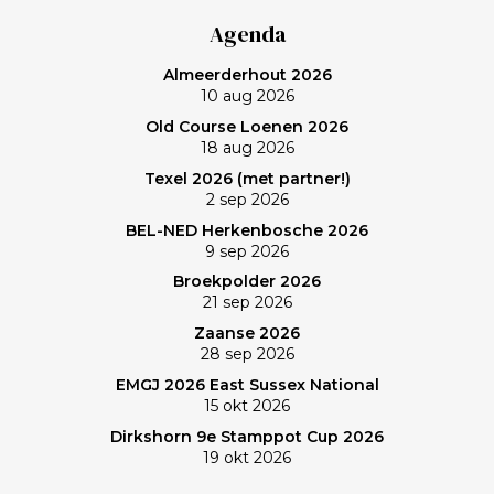
verlaten baan en uiteindelijk zonovergoten Purmer
Agenda
was ‘even helemaal niets; heerlijk’, zo maakt Frank de
Almeerderhout 2026
balans op. En ik? (Bij vlagen) best goed gespeeld. Het
10 aug 2026
verlies was voorzien; gedaan en laten, dus. Maar de
Old Course Loenen 2026
memorabele ronde en de waanzinnige slagen van
18 aug 2026
Frank zullen mij nog lang bijblijven. Topgast, topdag!
Texel 2026 (met partner!)
Frank, bedankt!
2 sep 2026
BEL-NED Herkenbosche 2026
9 sep 2026
Broekpolder 2026
21 sep 2026
Zaanse 2026
28 sep 2026
EMGJ 2026 East Sussex National
15 okt 2026
Dirkshorn 9e Stamppot Cup 2026
19 okt 2026