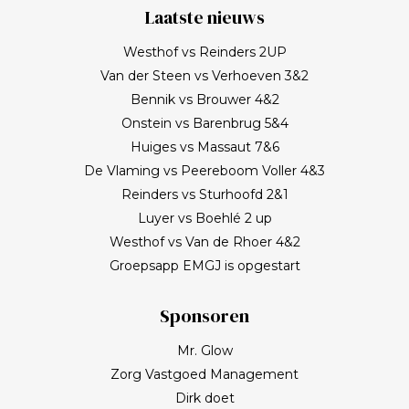
Laatste nieuws
Westhof vs Reinders 2UP
Van der Steen vs Verhoeven 3&2
Bennik vs Brouwer 4&2
Onstein vs Barenbrug 5&4
Huiges vs Massaut 7&6
De Vlaming vs Peereboom Voller 4&3
Reinders vs Sturhoofd 2&1
Luyer vs Boehlé 2 up
Westhof vs Van de Rhoer 4&2
Groepsapp EMGJ is opgestart
Sponsoren
Mr. Glow
Zorg Vastgoed Management
Dirk doet