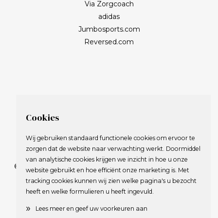
Via Zorgcoach
adidas
Jumbosports.com
Reversed.com
Cookies
Wij gebruiken standaard functionele cookies om ervoor te
zorgen dat de website naar verwachting werkt. Doormiddel
van analytische cookies krijgen we inzicht in hoe u onze
© 2009-2023 Nederlandse Vereniging van Golfspelende
website gebruikt en hoe efficiënt onze marketing is. Met
Journalisten.
tracking cookies kunnen wij zien welke pagina's u bezocht
Alle rechten voorbehouden.
heeft en welke formulieren u heeft ingevuld.
Privacy Statement
en
Copyright
»
Lees meer en geef uw voorkeuren aan