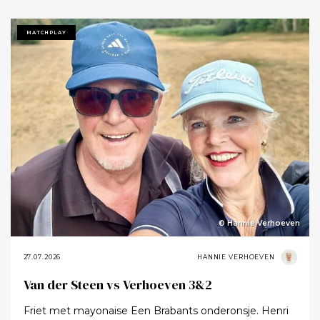
twaalf heb gezegd dat ik het zo’n mooie baan vond.
Tot ik uiteindelijk aankondigde dat ik het nu echt niet
MATCHPLAY
meer ging zeggen.
© Hannie Verhoeven
27.07.2026
HANNIE VERHOEVEN
Van der Steen vs Verhoeven 3&2
Friet met mayonaise Een Brabants onderonsje. Henri