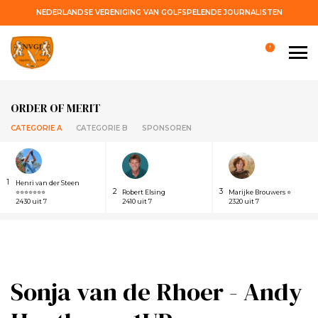
NEDERLANDSE VERENIGING VAN GOLFSPELENDE JOURNALISTEN
!
ORDER OF MERIT
CATEGORIE A
CATEGORIE B
SPONSOREN
1
Henri van der Steen
2
3
⭐⭐⭐⭐⭐⭐⭐
Robert Elsing
Marijke Brouwers ⭐
2430 uit 7
2410 uit 7
2320 uit 7
Sonja van de Rhoer - Andy