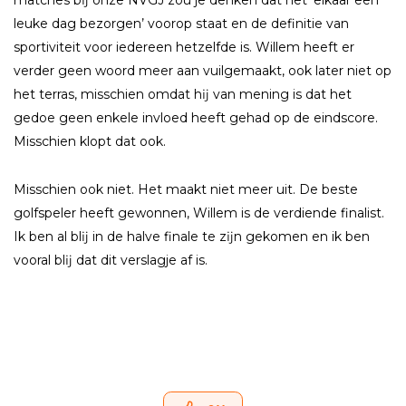
matches bĳ onze NVGJ zou je denken dat het ‘elkaar een
leuke dag bezorgen’ voorop staat en de definitie van
sportiviteit voor iedereen hetzelfde is. Willem heeft er
verder geen woord meer aan vuilgemaakt, ook later niet op
het terras, misschien omdat hĳ van mening is dat het
gedoe geen enkele invloed heeft gehad op de eindscore.
Misschien klopt dat ook.
Misschien ook niet. Het maakt niet meer uit. De beste
golfspeler heeft gewonnen, Willem is de verdiende finalist.
Ik ben al blĳ in de halve finale te zĳn gekomen en ik ben
vooral blĳ dat dit verslagje af is.