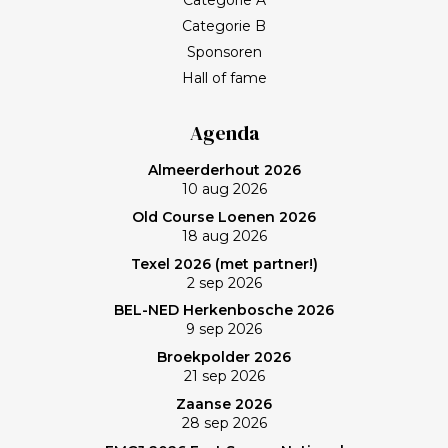
een goed gesprek over het journalistieke vak, het
Categorie B
leven en wat werkelijk belangrijk is. Met het stoppen
Sponsoren
van het programma Kassa gaat Frank bij BNN/VARA
Hall of fame
een roerige tijd tegemoet. Spelen op een welhaast
verlaten baan en uiteindelijk zonovergoten Purmer
Agenda
was ‘even helemaal niets; heerlijk’, zo maakt Frank de
Almeerderhout 2026
balans op. En ik? (Bij vlagen) best goed gespeeld. Het
10 aug 2026
verlies was voorzien; gedaan en laten, dus. Maar de
Old Course Loenen 2026
memorabele ronde en de waanzinnige slagen van
18 aug 2026
Frank zullen mij nog lang bijblijven. Topgast, topdag!
Texel 2026 (met partner!)
Frank, bedankt!
2 sep 2026
BEL-NED Herkenbosche 2026
9 sep 2026
Broekpolder 2026
21 sep 2026
Zaanse 2026
28 sep 2026