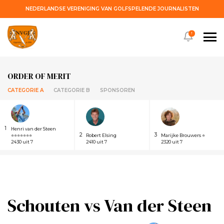
NEDERLANDSE VERENIGING VAN GOLFSPELENDE JOURNALISTEN
!
ORDER OF MERIT
CATEGORIE A
CATEGORIE B
SPONSOREN
1
Henri van der Steen
2
3
⭐⭐⭐⭐⭐⭐⭐
Robert Elsing
Marijke Brouwers ⭐
2430 uit 7
2410 uit 7
2320 uit 7
Schouten vs Van der Steen