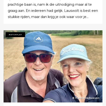
prachtige baan is, nam ik die uitnodiging maar al te
graag aan. En iedereen had gelijk. Lauswolt is best een
stukkie rijden, maar dan krijg je ook waar voor je
moeite. Ik denk dat ik tijdens de ronde wel een keer of
twaalf heb gezegd dat ik het zo’n mooie baan vond.
Tot ik uiteindelijk aankondigde dat ik het nu echt niet
MATCHPLAY
meer ging zeggen.
© Hannie Verhoeven