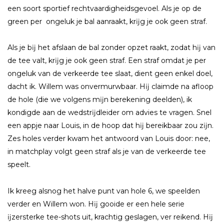
een soort sportief rechtvaardigheidsgevoel. Als je op de
green per ongeluk je bal aanraakt, krĳg je ook geen straf.
Als je bĳ het afslaan de bal zonder opzet raakt, zodat hĳ van
de tee valt, krĳg je ook geen straf. Een straf omdat je per
ongeluk van de verkeerde tee slaat, dient geen enkel doel,
dacht ik. Willem was onvermurwbaar. Hĳ claimde na afloop
de hole (die we volgens mĳn berekening deelden), ik
kondigde aan de wedstrĳdleider om advies te vragen. Snel
een appje naar Louis, in de hoop dat hĳ bereikbaar zou zĳn.
Zes holes verder kwam het antwoord van Louis door: nee,
in matchplay volgt geen straf als je van de verkeerde tee
speelt.
Ik kreeg alsnog het halve punt van hole 6, we speelden
verder en Willem won. Hĳ gooide er een hele serie
ĳzersterke tee-shots uit, krachtig geslagen, ver reikend. Hĳ