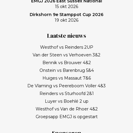
EMGJ 2026 East Sussex National
15 okt 2026
Dirkshorn 9e Stamppot Cup 2026
19 okt 2026
Laatste nieuws
Westhof vs Reinders 2UP
Van der Steen vs Verhoeven 3&2
Bennik vs Brouwer 4&2
Onstein vs Barenbrug 5&4
Huiges vs Massaut 7&6
De Vlaming vs Peereboom Voller 4&3
Reinders vs Sturhoofd 2&1
Luyer vs Boehlé 2 up
Westhof vs Van de Rhoer 4&2
Groepsapp EMGJ is opgestart
Sponsoren