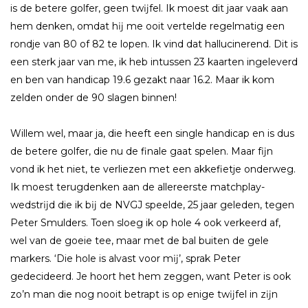
is de betere golfer, geen twĳfel. Ik moest dit jaar vaak aan
hem denken, omdat hĳ me ooit vertelde regelmatig een
rondje van 80 of 82 te lopen. Ik vind dat hallucinerend. Dit is
een sterk jaar van me, ik heb intussen 23 kaarten ingeleverd
en ben van handicap 19.6 gezakt naar 16.2. Maar ik kom
zelden onder de 90 slagen binnen!
Willem wel, maar ja, die heeft een single handicap en is dus
de betere golfer, die nu de finale gaat spelen. Maar fĳn
vond ik het niet, te verliezen met een akkefietje onderweg.
Ik moest terugdenken aan de allereerste matchplay-
wedstrĳd die ik bĳ de NVGJ speelde, 25 jaar geleden, tegen
Peter Smulders. Toen sloeg ik op hole 4 ook verkeerd af,
wel van de goeie tee, maar met de bal buiten de gele
markers. ‘Die hole is alvast voor mĳ’, sprak Peter
gedecideerd. Je hoort het hem zeggen, want Peter is ook
zo’n man die nog nooit betrapt is op enige twĳfel in zĳn