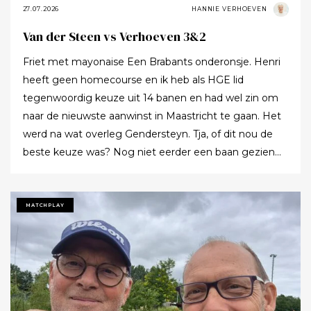
27.07.2026
HANNIE VERHOEVEN
Van der Steen vs Verhoeven 3&2
Friet met mayonaise Een Brabants onderonsje. Henri
heeft geen homecourse en ik heb als HGE lid
tegenwoordig keuze uit 14 banen en had wel zin om
naar de nieuwste aanwinst in Maastricht te gaan. Het
werd na wat overleg Gendersteyn. Tja, of dit nou de
beste keuze was? Nog niet eerder een baan gezien
waarbij er op de fairways geen groen grassprietje meer
te vinden is: wordt de klimaatcrisis de angstgegner
voor meer banen? Ze hebben echt hun best gedaan
MATCHPLAY
om de afslagplaatsen en de greens groen te houden
maar dat leverde weer allerlei andere problemen op (
oa drassigheid rondom en op de greens ) dus
uitdaging volop! Ik denk dat buiten ons iedereen op de
hoogte was : wij waren de enige spelers in de baan!!!