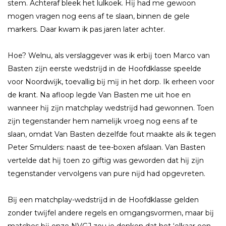
stem. Achteraf bleek het lulkoek. Hĳ had me gewoon
mogen vragen nog eens af te slaan, binnen de gele
markers. Daar kwam ik pas jaren later achter.
Hoe? Welnu, als verslaggever was ik erbĳ toen Marco van
Basten zĳn eerste wedstrĳd in de Hoofdklasse speelde
voor Noordwĳk, toevallig bĳ mĳ in het dorp. Ik erheen voor
de krant. Na afloop legde Van Basten me uit hoe en
wanneer hĳ zĳn matchplay wedstrĳd had gewonnen. Toen
zĳn tegenstander hem namelĳk vroeg nog eens af te
slaan, omdat Van Basten dezelfde fout maakte als ik tegen
Peter Smulders: naast de tee-boxen afslaan. Van Basten
vertelde dat hĳ toen zo giftig was geworden dat hĳ zĳn
tegenstander vervolgens van pure nĳd had opgevreten.
Bĳ een matchplay-wedstrĳd in de Hoofdklasse gelden
zonder twĳfel andere regels en omgangsvormen, maar bĳ