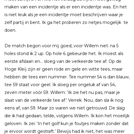
maken van een incidentje als er een incidentje was. En het
is niet leuk als je een incidentje moet beschrĳven waar je
zelf partĳ in bent. Ik ga het proberen zo netjes mogelĳk te
doen.
De match begon voor mĳ goed, voor Willem niet: na 5
holes stond ik 2 up. Op hole 6 gebeurde het. Ik moest als
eerste afslaan en… sloeg van de verkeerde tee af. Op de
Hoge Kleĳ zĳn er geen rode en gele en witte tees, maar
hebben de tees een nummer. Tee nummer 54 is dan blauw,
tee 59 staat voor geel. Ik sloeg per ongeluk af van 54,
zeven meter vóór 59. Willem: ‘Ik zie het nu pas, maar je
slaat van de verkeerde tee af.’ Verrek. Nou, dan sla ik nog
eens af, van 59. Maar zo waren we niet getrouwd. De slag
die ik had gedaan, telde, volgens Willem. Ik kon het moeilĳk
geloven. Ik zei: ‘In het golf kun je foutjes maken zonder dat
je ervoor wordt gestraft.’ Bewĳs had ik niet, het was meer