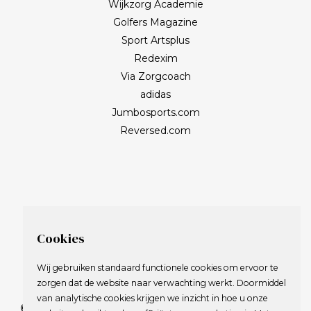
Wijkzorg Academie
Golfers Magazine
Sport Artsplus
Redexim
Via Zorgcoach
adidas
Jumbosports.com
Reversed.com
Cookies
Wij gebruiken standaard functionele cookies om ervoor te
zorgen dat de website naar verwachting werkt. Doormiddel
van analytische cookies krijgen we inzicht in hoe u onze
© 2009-2023 Nederlandse Vereniging van Golfspelende