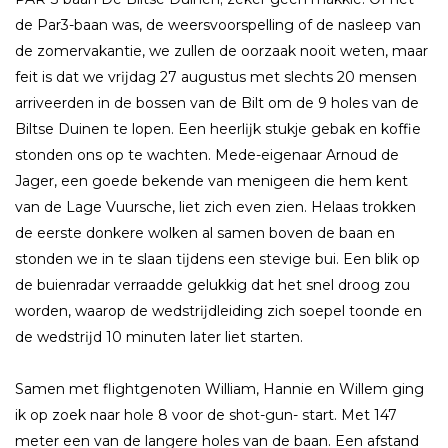
de Par3-baan was, de weersvoorspelling of de nasleep van
de zomervakantie, we zullen de oorzaak nooit weten, maar
feit is dat we vrĳdag 27 augustus met slechts 20 mensen
arriveerden in de bossen van de Bilt om de 9 holes van de
Biltse Duinen te lopen. Een heerlĳk stukje gebak en koffie
stonden ons op te wachten. Mede-eigenaar Arnoud de
Jager, een goede bekende van menigeen die hem kent
van de Lage Vuursche, liet zich even zien. Helaas trokken
de eerste donkere wolken al samen boven de baan en
stonden we in te slaan tĳdens een stevige bui. Een blik op
de buienradar verraadde gelukkig dat het snel droog zou
worden, waarop de wedstrĳdleiding zich soepel toonde en
de wedstrĳd 10 minuten later liet starten.
Samen met flightgenoten William, Hannie en Willem ging
ik op zoek naar hole 8 voor de shot-gun- start. Met 147
meter een van de langere holes van de baan. Een afstand