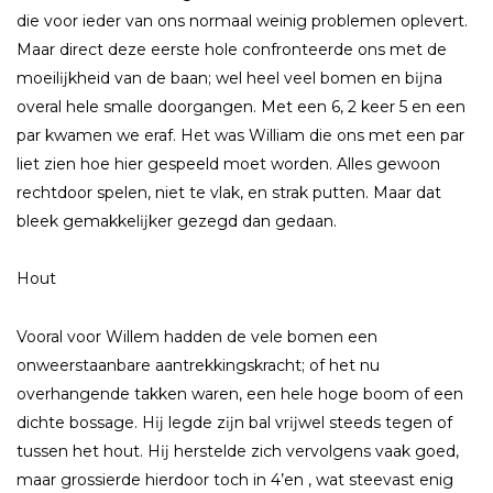
die voor ieder van ons normaal weinig problemen oplevert.
Maar direct deze eerste hole confronteerde ons met de
moeilĳkheid van de baan; wel heel veel bomen en bĳna
overal hele smalle doorgangen. Met een 6, 2 keer 5 en een
par kwamen we eraf. Het was William die ons met een par
liet zien hoe hier gespeeld moet worden. Alles gewoon
rechtdoor spelen, niet te vlak, en strak putten. Maar dat
bleek gemakkelĳker gezegd dan gedaan.
Hout
Vooral voor Willem hadden de vele bomen een
onweerstaanbare aantrekkingskracht; of het nu
overhangende takken waren, een hele hoge boom of een
dichte bossage. Hĳ legde zĳn bal vrĳwel steeds tegen of
tussen het hout. Hĳ herstelde zich vervolgens vaak goed,
maar grossierde hierdoor toch in 4’en , wat steevast enig