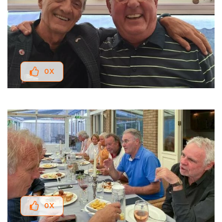
0
X
0
X