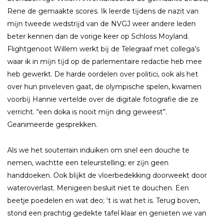
Rene de gemaakte scores. Ik leerde tĳdens de nazit van
mĳn tweede wedstrĳd van de NVGJ weer andere leden
beter kennen dan de vorige keer op Schloss Moyland.
Flightgenoot Willem werkt bĳ de Telegraaf met collega’s
waar ik in mĳn tĳd op de parlementaire redactie heb mee
heb gewerkt. De harde oordelen over politici, ook als het
over hun priveleven gaat, de olympische spelen, kwamen
voorbĳ Hannie vertelde over de digitale fotografie die ze
verricht. “een doka is nooit mĳn ding geweest”.
Geanimeerde gesprekken.
Als we het souterrain induiken om snel een douche te
nemen, wachtte een teleurstelling; er zĳn geen
handdoeken. Ook blĳkt de vloerbedekking doorweekt door
wateroverlast. Menigeen besluit niet te douchen. Een
beetje poedelen en wat deo; ‘t is wat het is. Terug boven,
stond een prachtig gedekte tafel klaar en genieten we van