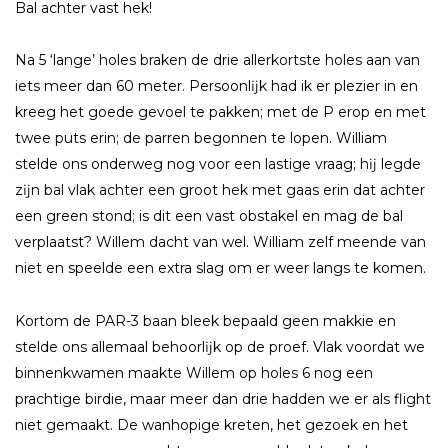
Bal achter vast hek!
Na 5 ‘lange’ holes braken de drie allerkortste holes aan van
iets meer dan 60 meter. Persoonlĳk had ik er plezier in en
kreeg het goede gevoel te pakken; met de P erop en met
twee puts erin; de parren begonnen te lopen. William
stelde ons onderweg nog voor een lastige vraag; hĳ legde
zĳn bal vlak achter een groot hek met gaas erin dat achter
een green stond; is dit een vast obstakel en mag de bal
verplaatst? Willem dacht van wel. William zelf meende van
niet en speelde een extra slag om er weer langs te komen.
Kortom de PAR-3 baan bleek bepaald geen makkie en
stelde ons allemaal behoorlĳk op de proef. Vlak voordat we
binnenkwamen maakte Willem op holes 6 nog een
prachtige birdie, maar meer dan drie hadden we er als flight
niet gemaakt. De wanhopige kreten, het gezoek en het