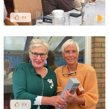
0
X
0
X