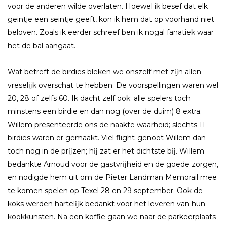
voor de anderen wilde overlaten. Hoewel ik besef dat elk
geintje een seintje geeft, kon ik hem dat op voorhand niet
beloven. Zoals ik eerder schreef ben ik nogal fanatiek waar
het de bal aangaat.
Wat betreft de birdies bleken we onszelf met zĳn allen
vreselĳk overschat te hebben. De voorspellingen waren wel
20, 28 of zelfs 60. Ik dacht zelf ook: alle spelers toch
minstens een birdie en dan nog (over de duim) 8 extra.
Willem presenteerde ons de naakte waarheid; slechts 11
birdies waren er gemaakt. Viel flight-genoot Willem dan
toch nog in de prĳzen; hĳ zat er het dichtste bĳ. Willem
bedankte Arnoud voor de gastvrĳheid en de goede zorgen,
en nodigde hem uit om de Pieter Landman Memorail mee
te komen spelen op Texel 28 en 29 september. Ook de
koks werden hartelĳk bedankt voor het leveren van hun
kookkunsten. Na een koffie gaan we naar de parkeerplaats