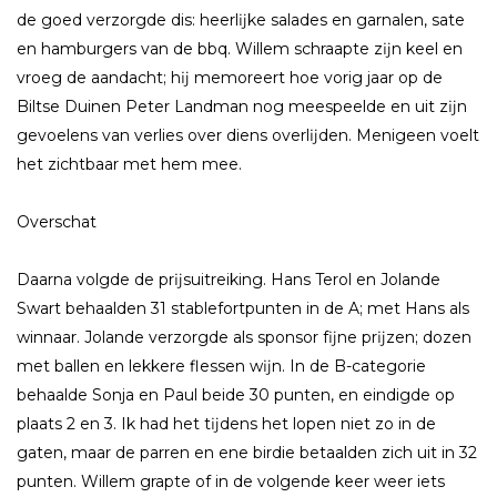
de goed verzorgde dis: heerlĳke salades en garnalen, sate
en hamburgers van de bbq. Willem schraapte zĳn keel en
vroeg de aandacht; hĳ memoreert hoe vorig jaar op de
Biltse Duinen Peter Landman nog meespeelde en uit zĳn
gevoelens van verlies over diens overlĳden. Menigeen voelt
het zichtbaar met hem mee.
Overschat
Daarna volgde de prĳsuitreiking. Hans Terol en Jolande
Swart behaalden 31 stablefortpunten in de A; met Hans als
winnaar. Jolande verzorgde als sponsor fĳne prĳzen; dozen
met ballen en lekkere flessen wĳn. In de B-categorie
behaalde Sonja en Paul beide 30 punten, en eindigde op
plaats 2 en 3. Ik had het tĳdens het lopen niet zo in de
gaten, maar de parren en ene birdie betaalden zich uit in 32
punten. Willem grapte of in de volgende keer weer iets