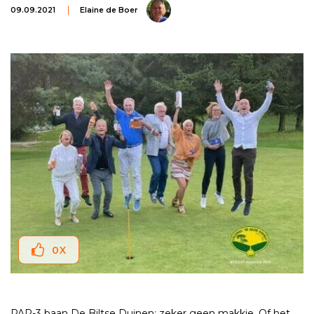
09.09.2021
Elaine de Boer
0
X
PAR-3 baan De Biltse Duinen; zeker geen makkie. Of het