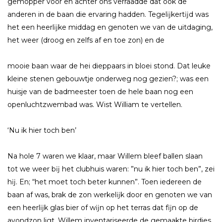
gemopper voor en achter ons verraadde dat ook de
anderen in de baan die ervaring hadden. Tegelĳkertĳd was
het een heerlĳke middag en genoten we van de uitdaging,
het weer (droog en zelfs af en toe zon) en de
mooie baan waar de hei dieppaars in bloei stond. Dat leuke
kleine stenen gebouwtje onderweg nog gezien?; was een
huisje van de badmeester toen de hele baan nog een
openluchtzwembad was. Wist William te vertellen.
‘Nu ik hier toch ben’
Na hole 7 waren we klaar, maar Willem bleef ballen slaan
tot we weer bĳ het clubhuis waren: ”nu ik hier toch ben”, zei
hĳ. En; “het moet toch beter kunnen”. Toen iedereen de
baan af was, brak de zon werkelĳk door en genoten we van
een heerlĳk glas bier of wĳn op het terras dat fĳn op de
avondzon ligt. Willem inventariseerde de gemaakte birdies,