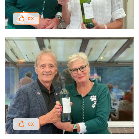
0
X
0
X