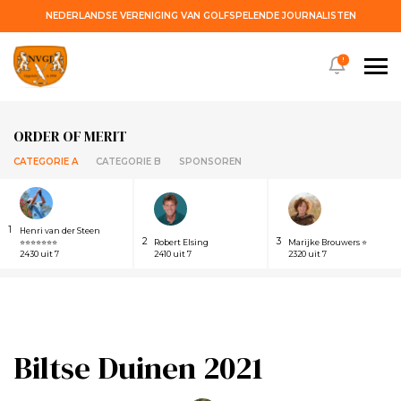
NEDERLANDSE VERENIGING VAN GOLFSPELENDE JOURNALISTEN
!
ORDER OF MERIT
CATEGORIE A
CATEGORIE B
SPONSOREN
1
Henri van der Steen
2
3
⭐⭐⭐⭐⭐⭐⭐
Robert Elsing
Marijke Brouwers ⭐
2430 uit 7
2410 uit 7
2320 uit 7
Biltse Duinen 2021