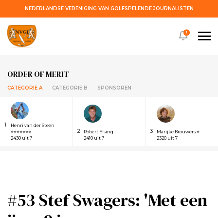
NEDERLANDSE VERENIGING VAN GOLFSPELENDE JOURNALISTEN
!
ORDER OF MERIT
CATEGORIE A
CATEGORIE B
SPONSOREN
1
Henri van der Steen
2
3
⭐⭐⭐⭐⭐⭐⭐
Robert Elsing
Marijke Brouwers ⭐
2430 uit 7
2410 uit 7
2320 uit 7
#53 Stef Swagers: 'Met een