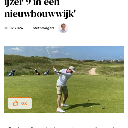
ijzer 9 in een
nieuwbouwwijk'
20.02.2024
Stef Swagers
0
X