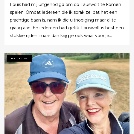
Louis had mij uitgenodigd om op Lauswolt te komen
spelen. Omdat iedereen die ik sprak zei dat het een
prachtige baan is, nam ik die uitnodiging maar al te
graag aan. En iedereen had gelijk. Lauswolt is best een
stukkie rijden, maar dan krijg je ook waar voor je
moeite. Ik denk dat ik tijdens de ronde wel een keer of
twaalf heb gezegd dat ik het zo’n mooie baan vond.
Tot ik uiteindelijk aankondigde dat ik het nu echt niet
MATCHPLAY
meer ging zeggen.