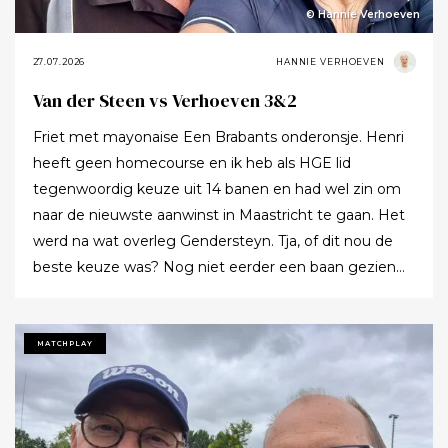
© Hannie Verhoeven
27.07.2026
HANNIE VERHOEVEN
Van der Steen vs Verhoeven 3&2
Friet met mayonaise Een Brabants onderonsje. Henri
heeft geen homecourse en ik heb als HGE lid
tegenwoordig keuze uit 14 banen en had wel zin om
naar de nieuwste aanwinst in Maastricht te gaan. Het
werd na wat overleg Gendersteyn. Tja, of dit nou de
beste keuze was? Nog niet eerder een baan gezien
waarbij er op de fairways geen groen grassprietje meer
te vinden is: wordt de klimaatcrisis de angstgegner
voor meer banen? Ze hebben echt hun best gedaan
MATCHPLAY
om de afslagplaatsen en de greens groen te houden
maar dat leverde weer allerlei andere problemen op (
oa drassigheid rondom en op de greens ) dus