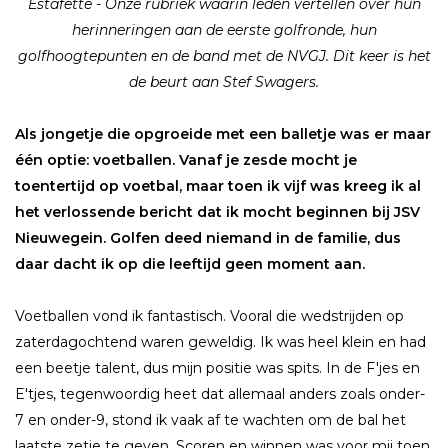
Estafette - Onze rubriek waarin leden vertellen over hun
herinneringen aan de eerste golfronde, hun
golfhoogtepunten en de band met de NVGJ. Dit keer is het
de beurt aan Stef Swagers.
Als jongetje die opgroeide met een balletje was er maar
één optie: voetballen. Vanaf je zesde mocht je
toentertijd op voetbal, maar toen ik vijf was kreeg ik al
het verlossende bericht dat ik mocht beginnen bij JSV
Nieuwegein. Golfen deed niemand in de familie, dus
daar dacht ik op die leeftijd geen moment aan.
Voetballen vond ik fantastisch. Vooral die wedstrijden op
zaterdagochtend waren geweldig. Ik was heel klein en had
een beetje talent, dus mijn positie was spits. In de F'jes en
E'tjes, tegenwoordig heet dat allemaal anders zoals onder-
7 en onder-9, stond ik vaak af te wachten om de bal het
laatste zetje te geven. Scoren en winnen was voor mij toen