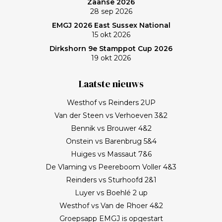
Zaanse 2026
28 sep 2026
EMGJ 2026 East Sussex National
15 okt 2026
Dirkshorn 9e Stamppot Cup 2026
19 okt 2026
Laatste nieuws
Westhof vs Reinders 2UP
Van der Steen vs Verhoeven 3&2
Bennik vs Brouwer 4&2
Onstein vs Barenbrug 5&4
Huiges vs Massaut 7&6
De Vlaming vs Peereboom Voller 4&3
Reinders vs Sturhoofd 2&1
Luyer vs Boehlé 2 up
Westhof vs Van de Rhoer 4&2
Groepsapp EMGJ is opgestart