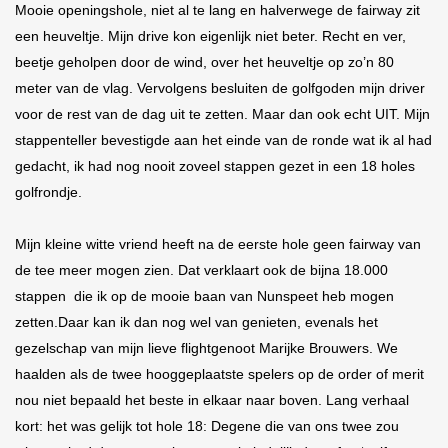
Mooie openingshole, niet al te lang en halverwege de fairway zit
een heuveltje. Mĳn drive kon eigenlĳk niet beter. Recht en ver,
beetje geholpen door de wind, over het heuveltje op zo’n 80
meter van de vlag. Vervolgens besluiten de golfgoden mĳn driver
voor de rest van de dag uit te zetten. Maar dan ook echt UIT. Mĳn
stappenteller bevestigde aan het einde van de ronde wat ik al had
gedacht, ik had nog nooit zoveel stappen gezet in een 18 holes
golfrondje.
Mĳn kleine witte vriend heeft na de eerste hole geen fairway van
de tee meer mogen zien. Dat verklaart ook de bĳna 18.000
stappen die ik op de mooie baan van Nunspeet heb mogen
zetten.Daar kan ik dan nog wel van genieten, evenals het
gezelschap van mĳn lieve flightgenoot Marĳke Brouwers. We
haalden als de twee hooggeplaatste spelers op de order of merit
nou niet bepaald het beste in elkaar naar boven. Lang verhaal
kort: het was gelĳk tot hole 18: Degene die van ons twee zou