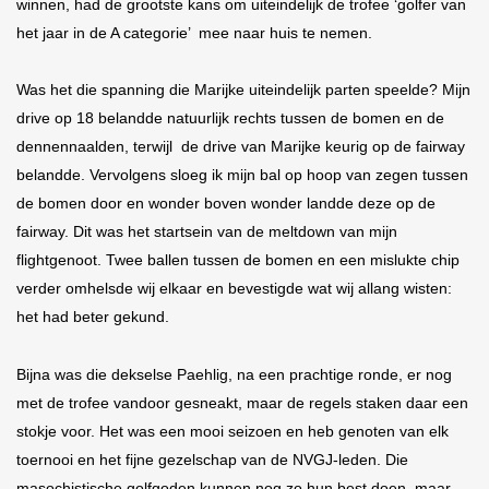
winnen, had de grootste kans om uiteindelĳk de trofee ‘golfer van
het jaar in de A categorie’ mee naar huis te nemen.
Was het die spanning die Marĳke uiteindelĳk parten speelde? Mĳn
drive op 18 belandde natuurlĳk rechts tussen de bomen en de
dennennaalden, terwĳl de drive van Marĳke keurig op de fairway
belandde. Vervolgens sloeg ik mĳn bal op hoop van zegen tussen
de bomen door en wonder boven wonder landde deze op de
fairway. Dit was het startsein van de meltdown van mĳn
flightgenoot. Twee ballen tussen de bomen en een mislukte chip
verder omhelsde wĳ elkaar en bevestigde wat wĳ allang wisten:
het had beter gekund.
Bĳna was die dekselse Paehlig, na een prachtige ronde, er nog
met de trofee vandoor gesneakt, maar de regels staken daar een
stokje voor. Het was een mooi seizoen en heb genoten van elk
toernooi en het fĳne gezelschap van de NVGJ-leden. Die
masochistische golfgoden kunnen nog zo hun best doen, maar