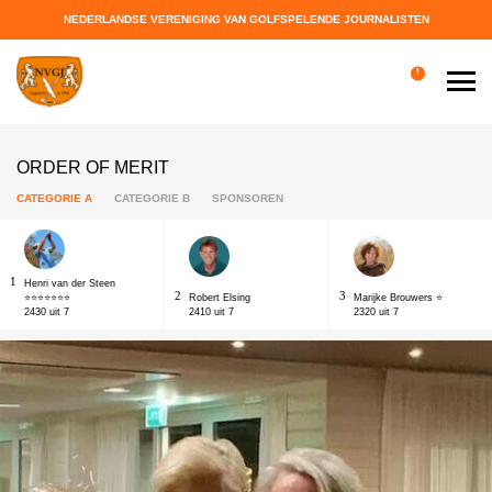
NEDERLANDSE VERENIGING VAN GOLFSPELENDE JOURNALISTEN
!
ORDER OF MERIT
CATEGORIE A
CATEGORIE B
SPONSOREN
1
Henri van der Steen
2
3
⭐⭐⭐⭐⭐⭐⭐
Robert Elsing
Marijke Brouwers ⭐
2430 uit 7
2410 uit 7
2320 uit 7