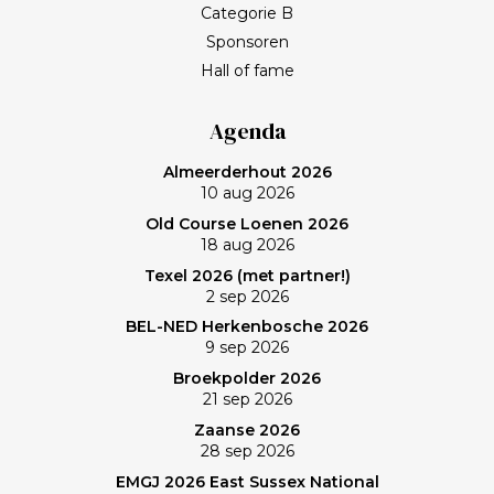
een goed gesprek over het journalistieke vak, het
Categorie B
leven en wat werkelijk belangrijk is. Met het stoppen
Sponsoren
van het programma Kassa gaat Frank bij BNN/VARA
Hall of fame
een roerige tijd tegemoet. Spelen op een welhaast
verlaten baan en uiteindelijk zonovergoten Purmer
Agenda
was ‘even helemaal niets; heerlijk’, zo maakt Frank de
Almeerderhout 2026
balans op. En ik? (Bij vlagen) best goed gespeeld. Het
10 aug 2026
verlies was voorzien; gedaan en laten, dus. Maar de
Old Course Loenen 2026
memorabele ronde en de waanzinnige slagen van
18 aug 2026
Frank zullen mij nog lang bijblijven. Topgast, topdag!
Texel 2026 (met partner!)
Frank, bedankt!
2 sep 2026
BEL-NED Herkenbosche 2026
9 sep 2026
Broekpolder 2026
21 sep 2026
Zaanse 2026
28 sep 2026
EMGJ 2026 East Sussex National