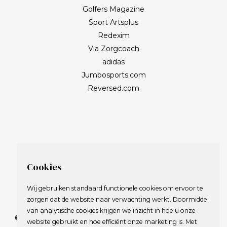
Golfers Magazine
Sport Artsplus
Redexim
Via Zorgcoach
adidas
Jumbosports.com
Reversed.com
Cookies
Wij gebruiken standaard functionele cookies om ervoor te
zorgen dat de website naar verwachting werkt. Doormiddel
van analytische cookies krijgen we inzicht in hoe u onze
© 2009-2023 Nederlandse Vereniging van Golfspelende
website gebruikt en hoe efficiënt onze marketing is. Met