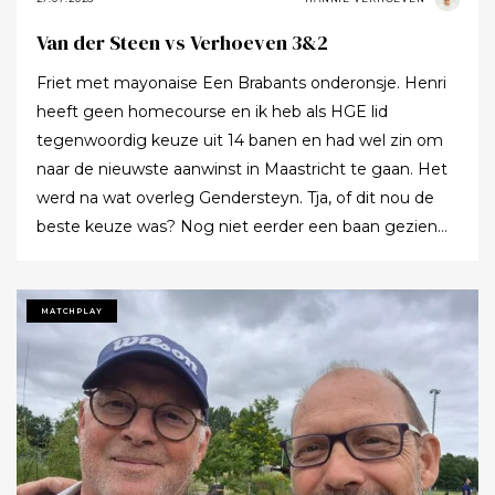
Van der Steen vs Verhoeven 3&2
Friet met mayonaise Een Brabants onderonsje. Henri
heeft geen homecourse en ik heb als HGE lid
tegenwoordig keuze uit 14 banen en had wel zin om
naar de nieuwste aanwinst in Maastricht te gaan. Het
werd na wat overleg Gendersteyn. Tja, of dit nou de
beste keuze was? Nog niet eerder een baan gezien
waarbij er op de fairways geen groen grassprietje meer
te vinden is: wordt de klimaatcrisis de angstgegner
voor meer banen? Ze hebben echt hun best gedaan
MATCHPLAY
om de afslagplaatsen en de greens groen te houden
maar dat leverde weer allerlei andere problemen op (
oa drassigheid rondom en op de greens ) dus
uitdaging volop! Ik denk dat buiten ons iedereen op de
hoogte was : wij waren de enige spelers in de baan!!!
Voor we echt van start gingen nog allebei de