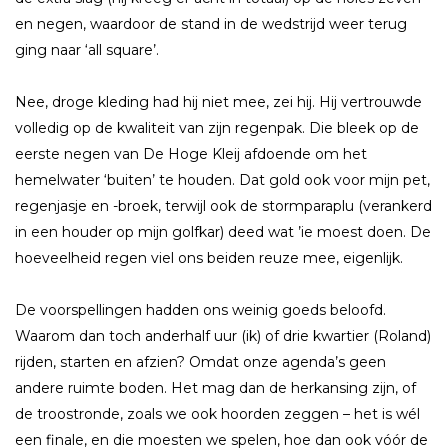
en negen, waardoor de stand in de wedstrijd weer terug
ging naar ‘all square’.
Nee, droge kleding had hij niet mee, zei hij. Hij vertrouwde
volledig op de kwaliteit van zijn regenpak. Die bleek op de
eerste negen van De Hoge Kleij afdoende om het
hemelwater ‘buiten’ te houden. Dat gold ook voor mijn pet,
regenjasje en -broek, terwijl ook de stormparaplu (verankerd
in een houder op mijn golfkar) deed wat ’ie moest doen. De
hoeveelheid regen viel ons beiden reuze mee, eigenlijk.
De voorspellingen hadden ons weinig goeds beloofd.
Waarom dan toch anderhalf uur (ik) of drie kwartier (Roland)
rijden, starten en afzien? Omdat onze agenda’s geen
andere ruimte boden. Het mag dan de herkansing zijn, of
de troostronde, zoals we ook hoorden zeggen – het is wél
een finale, en die moesten we spelen, hoe dan ook vóór de