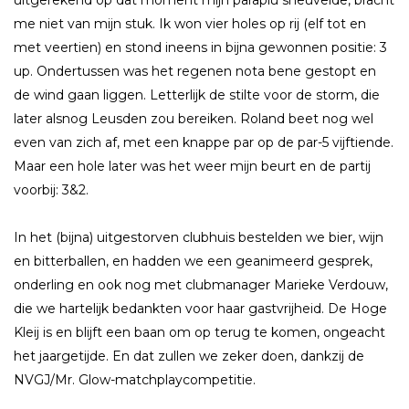
me niet van mijn stuk. Ik won vier holes op rij (elf tot en
met veertien) en stond ineens in bijna gewonnen positie: 3
up. Ondertussen was het regenen nota bene gestopt en
de wind gaan liggen. Letterlijk de stilte voor de storm, die
later alsnog Leusden zou bereiken. Roland beet nog wel
even van zich af, met een knappe par op de par-5 vijftiende.
Maar een hole later was het weer mijn beurt en de partij
voorbij: 3&2.
In het (bijna) uitgestorven clubhuis bestelden we bier, wijn
en bitterballen, en hadden we een geanimeerd gesprek,
onderling en ook nog met clubmanager Marieke Verdouw,
die we hartelijk bedankten voor haar gastvrijheid. De Hoge
Kleij is en blijft een baan om op terug te komen, ongeacht
het jaargetijde. En dat zullen we zeker doen, dankzij de
NVGJ/Mr. Glow-matchplaycompetitie.