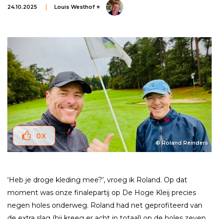
24.10.2025
Louis Westhof ⭐
0
X
© Roland Reinders
‘Heb je droge kleding mee?’, vroeg ik Roland. Op dat
moment was onze finalepartij op De Hoge Kleij precies
negen holes onderweg. Roland had net geprofiteerd van
de extra slag (hij kreeg er acht in totaal) op de holes zeven