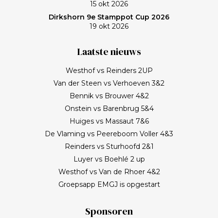
15 okt 2026
Dirkshorn 9e Stamppot Cup 2026
19 okt 2026
Laatste nieuws
Westhof vs Reinders 2UP
Van der Steen vs Verhoeven 3&2
Bennik vs Brouwer 4&2
Onstein vs Barenbrug 5&4
Huiges vs Massaut 7&6
De Vlaming vs Peereboom Voller 4&3
Reinders vs Sturhoofd 2&1
Luyer vs Boehlé 2 up
Westhof vs Van de Rhoer 4&2
Groepsapp EMGJ is opgestart
Sponsoren