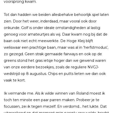
voorsprong kwam.
Tot dan hadden we beiden allesbehalve behoorlijk spel laten
zien. Door het weer, inderdaad, maar vooral ook door
onkunde. Golf is onder ideale omstandigheden al lastig
genoeg voor amateurtjes als wij. Daar kwam nog bij dat de
baan ook niet echt meewerkte. De Hoge Kleij blijft
weliswaar een prachtige baan, maar was al in ‘herfstmodus’,
zo gezegd. Geen strak gemaaide fairways en ook op de
greens stond het gras ietsje hoger dan we gewend waren
van onze eerdere bezoekjes, zoals de reguliere NVGJ-
wedstrijd op 8 augustus. Chips en putts lieten we dan ook
vaak te kort.
Ik vermande me. Als ik wilde winnen van Roland moest ik
toch ten minste een paar parren maken. Probeer je te
focussen, zei ik tegen mezelf. En verdomd… het lukte. Dat
uitgerekend op dat moment mijn paraplu sneuvelde, bracht