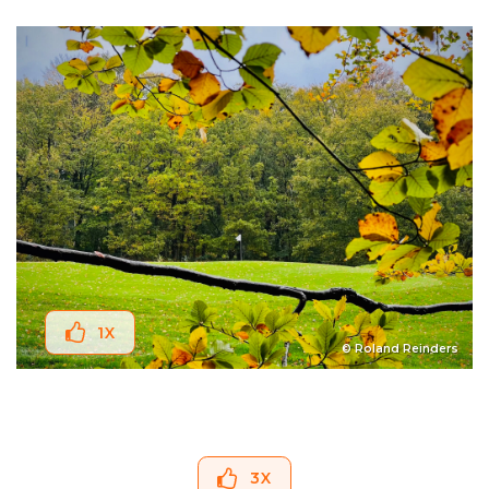
1
X
© Roland Reinders
3
X