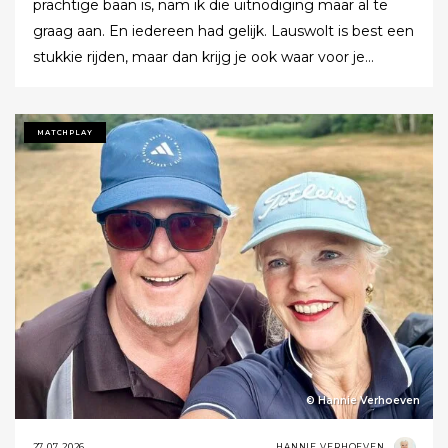
prachtige baan is, nam ik die uitnodiging maar al te
graag aan. En iedereen had gelijk. Lauswolt is best een
stukkie rijden, maar dan krijg je ook waar voor je
moeite. Ik denk dat ik tijdens de ronde wel een keer of
twaalf heb gezegd dat ik het zo’n mooie baan vond.
Tot ik uiteindelijk aankondigde dat ik het nu echt niet
MATCHPLAY
meer ging zeggen.
© Hannie Verhoeven
27.07.2026
HANNIE VERHOEVEN