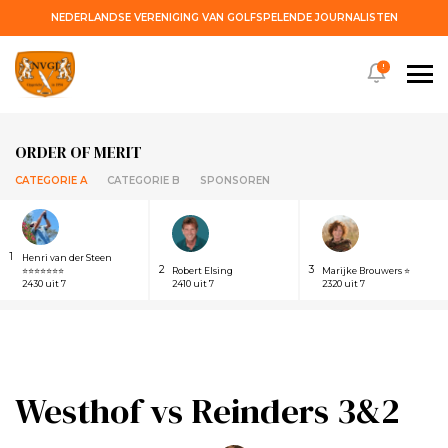
NEDERLANDSE VERENIGING VAN GOLFSPELENDE JOURNALISTEN
!
ORDER OF MERIT
CATEGORIE A
CATEGORIE B
SPONSOREN
1
Henri van der Steen
2
3
⭐⭐⭐⭐⭐⭐⭐
Robert Elsing
Marijke Brouwers ⭐
2430 uit 7
2410 uit 7
2320 uit 7
Westhof vs Reinders 3&2