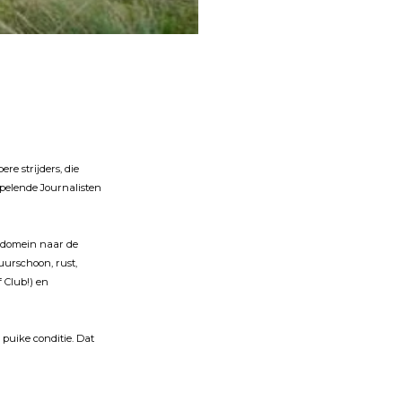
re strĳders, die
pelende Journalisten
ondomein naar de
uurschoon, rust,
f Club!) en
puike conditie. Dat