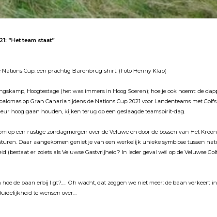
1: ”Het team staat”
de Nations Cup: een prachtig Barenbrug-shirt. (Foto Henny Klap)
ngskamp, Hoogtestage (het was immers in Hoog Soeren); hoe je ook noemt: de dappe
spalomas op Gran Canaria tĳdens de Nations Cup 2021 voor Landenteams met Golfs
leur hoog gaan houden, kĳken terug op een geslaagde teamspirit-dag.
st om op een rustige zondagmorgen over de Veluwe en door de bossen van Het Kro
 sturen. Daar aangekomen geniet je van een werkelĳk unieke symbiose tussen nat
heid (bestaat er zoiets als Veluwse Gastvrĳheid? In Ieder geval wél op de Veluwse Gol
 hoe de baan erbĳ ligt?…. Oh wacht, dat zeggen we niet meer: de baan verkeert in 
 duidelĳkheid te wensen over…