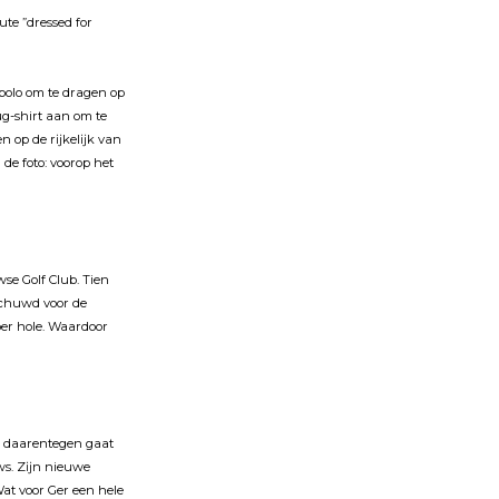
ute ”dressed for
polo om te dragen op
ug-shirt aan om te
en op de rĳkelĳk van
de foto: voorop het
se Golf Club. Tien
schuwd voor de
per hole. Waardoor
an daarentegen gaat
ws. Zĳn nieuwe
Wat voor Ger een hele