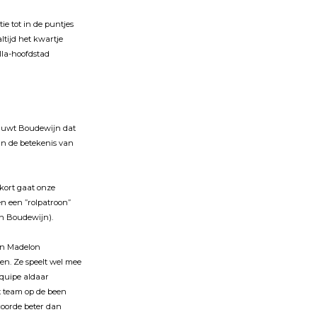
e tot in de puntjes
altĳd het kwartje
lla-hoofdstad
schuwt Boudewĳn dat
in de betekenis van
kort gaat onze
en een ”rolpatroon”
 van Boudewĳn).
in Madelon
en. Ze speelt wel mee
équipe aldaar
t team op de been
coorde beter dan