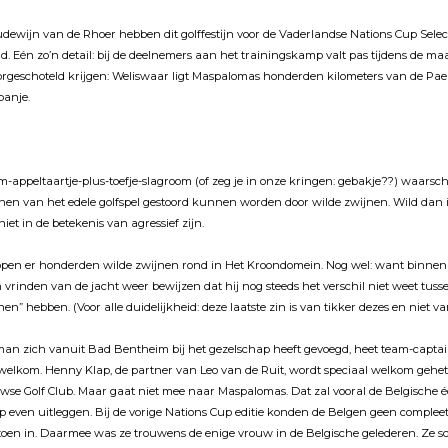
udewĳn van de Rhoer hebben dit golffestĳn voor de Vaderlandse Nations Cup Selecti
ld. Eén zo’n detail: bĳ de deelnemers aan het trainingskamp valt pas tĳdens de ma
rgeschoteld krĳgen: Weliswaar ligt Maspalomas honderden kilometers van de Pae
panje.
m-appeltaartje-plus-toefje-slagroom (of zeg je in onze kringen: gebakje??) waar
nen van het edele golfspel gestoord kunnen worden door wilde zwĳnen. Wild dan 
iet in de betekenis van agressief zĳn.
pen er honderden wilde zwĳnen rond in Het Kroondomein. Nog wel: want binnen
n vrinden van de jacht weer bewĳzen dat hĳ nog steeds het verschil niet weet tuss
nen” hebben. (Voor alle duidelĳkheid: deze laatste zin is van tikker dezes en niet
man zich vanuit Bad Bentheim bĳ het gezelschap heeft gevoegd, heet team-capta
elkom. Henny Klap, de partner van Leo van de Ruit, wordt speciaal welkom gehet
uwse Golf Club. Maar gaat niet mee naar Maspalomas. Dat zal vooral de Belgische 
 even uitleggen. Bĳ de vorige Nations Cup editie konden de Belgen geen complee
toen in. Daarmee was ze trouwens de enige vrouw in de Belgische gelederen. Ze s