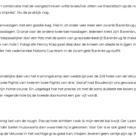
in combinatie met de voorgeschreven witte broek/rok zitten we theoretisch op de ro
to impress”. Nu de praktĳk nog…
anwezigen met een goodie-bag. Hierin zit onder veel meer een zwarte Barenbrug 
nooidagen. Oranje voor de andere twee toernooidagen. Iedereen trekt zĳn Barenbr
n toepasselĳker dan een foto met de polo’s van graszadenbedrĳf Barenbrug te mak
 van hole 1. Fotografe Henny Klap gaat diep door de knieën om diepte te krĳgen in 
ter het vaderlandse Nations Cup team in de zwart-gele Barenbrug-outfit.
teindelĳke doel van het trainingskamp: een wedstrĳd over de 2x9 holes van de Veluw
t twee flights van twee en twee flights van drie. Vooraf had Boudewĳn ons gewaar
n home-course. En uitgelegd hoe het precies zit met de soms dubbele tee-boxen 
ier negende hole bĳ de tweede doorkomst een par vĳf wordt.
einig last van de rough. Pas op hole achttien raak ik mĳn eerste bal kwĳt. Ger La
der ballen huiswaarts dan waarmee hĳ is gekomen. Voor Ger is er ook goed nieu
op de Veluwse in het vochtige gras goed kan inlopen, leveren geen centje pĳn op. 