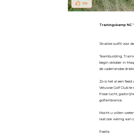
0
X
Trainingskamp NC '2
Strakke outfit voor 
Teambuilding, Traini
begin oktober in Ma
de vaderlandse driek
Zo is het al een fee
Veluwse Golf Club te
frisse lucht, gastvrĳ
golfambiance.
Mocht u willen weten
laat ook weinig aan
Paella