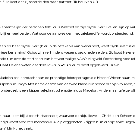
 Elke keer dat zĳ scoorde riep haar partner: ”Ik hou van U”).
absentielĳst vier personen telt: Louis Westhof en zĳn ”sydsulver” Evelien zĳn op v
rblĳf en veel vertier. Wat door de aanwezigen met tafelgeroffel wordt ondersteund.
n en haar ”sydsulver” (hier in de betekenis van wederhelft, want ”sydsulver” is e
riese benaming) Guido zĳn verhinderd wegens bezigheden elders. Zo loopt Helene
tatie-run over de startbaan van het voormalige NAVO-vliegveld Soesterberg voor (of
d laat Helene weten dat deze MS-run 49.587 euro heeft opgeleverd. Bravo
 Madelon ook aandacht aan de prachtige fotoreportages die Helene Wiesenhaan m
spelen in Tokyo. Met name de foto van de twee blade-runnende oranje vrouwen, 
onderdeel, is een kippenvel-plaat vol emotie, aldus Madelon. Andermaal tafelgeroff
en naar later blĳkt ook shirtsponsors; waarvoor dankjulliewel — Christiaan Scheen 
t tĳd wordt voor een modeshow. Alle ploeggenoten krĳgen hun oranje-shirt uitgere
oten” klinkt het vaak.