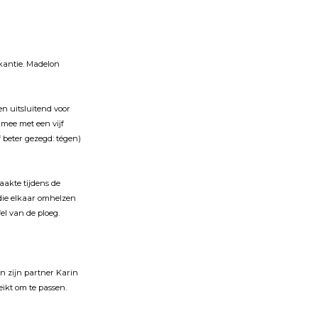
akantie. Madelon
en uitsluitend voor
 mee met een vĳf
 beter gezegd: tégen)
aakte tĳdens de
die elkaar omhelzen
el van de ploeg.
en zĳn partner Karin
ikt om te passen.