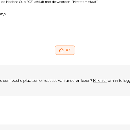
 de Nations Cup 2021 afsluit met de woorden: ”Het team staat”.
kamp
0
X
je een reactie plaatsen of reacties van anderen lezen?
Klik hier
om in te log