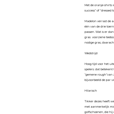
Met de oranje-shirts 
success” of ”dressed 
Madelon verrast de a
één van de drie toer
passen. Wat is er da
gras voorziene teebox
nodige gras, daarach
Wedstrĳd
Hoog tĳd voor het ui
spelers: dat beteken
”gemene rough”van zĳ
bĳvoorbeeld de par v
Hilarisch
Tikker dezes heeft w
met aanmerkelĳk min
golfschoenen, die hĳ 