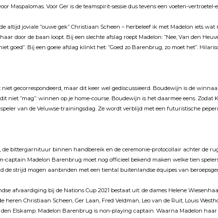
voor Maspalomas. Voor Ger is de teamspirit-sessie dus tevens een voeten-vertroete
 de altĳd joviale ”ouwe gek” Christiaan Scheen – herbeleef ik met Madelon iets wat 
 haar door de baan loopt. Bĳ een slechte afslag roept Madelon: ”Nee, Van den Heuv
niet goed”. Bĳ een goeie afslag klinkt het: ”Goed zo Barenbrug, zo moet het”. Hila
t niet gecorrespondeerd, maar dit keer wel gediscussieerd. Boudewĳn is de winnaa
t dit niet ”mag”: winnen op je home-course. Boudewĳn is het daarmee eens. Zodat
e speler van de Veluwse-trainingsdag. Ze wordt verblĳd met een futuristische pepe
, de bittergarnituur binnen handbereik en de ceremonie-protocollair achter de ru
eam-captain Madelon Barenbrug moet nog officieel bekend maken welke tien spele
nd de strĳd mogen aanbinden met een tiental buitenlandse équipes van beroepsg
ndse afvaardiging bĳ de Nations Cup 2021 bestaat uit: de dames Helene Wiesenha
de heren Christiaan Scheen, Ger Laan, Fred Veldman, Leo van de Ruit, Louis West
 den Elskamp. Madelon Barenbrug is non-playing captain. Waarna Madelon ha