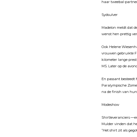
haar tweebal-partner.
Sydsulver
Madelon meldt dat de 
wenst hen prettig ve
Ook Helene Wiesenhaa
vrouwen gebruikte F
kilometer lange pres
MS. Later op de avon
En passant besteedt
Paralympische Zomer
na de finish van hun 
Modeshow
Shirtleveranciers — 
Mulder vinden dat he
”Het shirt zit als geg