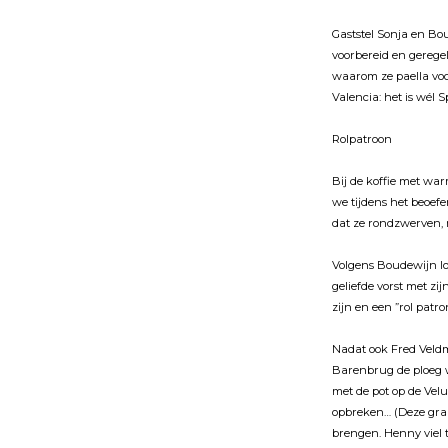
Gaststel Sonja en Bo
voorbereid en gerege
waarom ze paella voo
Valencia: het is wél S
Rolpatroon
Bĳ de koffie met war
we tĳdens het beoefe
dat ze rondzwerven, n
Volgens Boudewĳn lo
geliefde vorst met zĳ
zĳn en een ”rol patro
Nadat ook Fred Veld
Barenbrug de ploeg w
met de pot op de Vel
opbreken… (Deze grap
brengen. Henny viel 