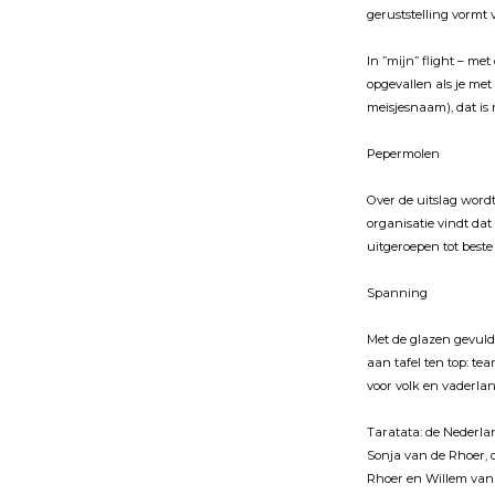
geruststelling vormt 
In ”mĳn” flight – met
opgevallen als je met
meisjesnaam), dat is 
Pepermolen
Over de uitslag word
organisatie vindt da
uitgeroepen tot best
Spanning
Met de glazen gevuld
aan tafel ten top: t
voor volk en vaderla
Taratata: de Nederla
Sonja van de Rhoer, 
Rhoer en Willem van