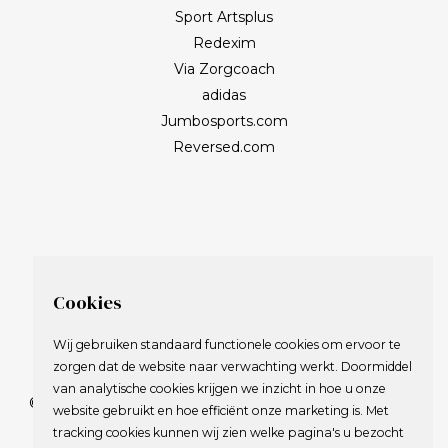
Sport Artsplus
Redexim
Via Zorgcoach
adidas
Jumbosports.com
Reversed.com
Cookies
Wij gebruiken standaard functionele cookies om ervoor te
zorgen dat de website naar verwachting werkt. Doormiddel
van analytische cookies krijgen we inzicht in hoe u onze
© 2009-2023 Nederlandse Vereniging van Golfspelende
website gebruikt en hoe efficiënt onze marketing is. Met
Journalisten.
tracking cookies kunnen wij zien welke pagina's u bezocht