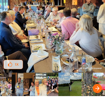
1
X
© René Brouwer