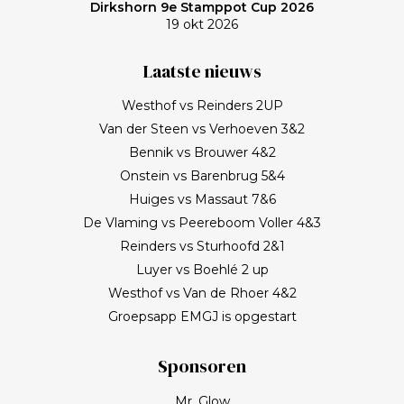
Dirkshorn 9e Stamppot Cup 2026
19 okt 2026
Laatste nieuws
Westhof vs Reinders 2UP
Van der Steen vs Verhoeven 3&2
Bennik vs Brouwer 4&2
Onstein vs Barenbrug 5&4
Huiges vs Massaut 7&6
De Vlaming vs Peereboom Voller 4&3
Reinders vs Sturhoofd 2&1
Luyer vs Boehlé 2 up
Westhof vs Van de Rhoer 4&2
Groepsapp EMGJ is opgestart
Sponsoren
Mr. Glow