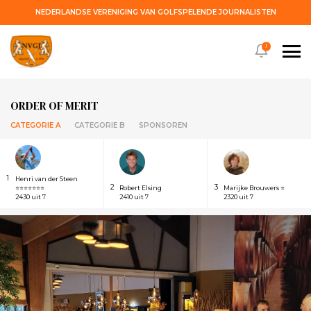
NEDERLANDSE VERENIGING VAN GOLFSPELENDE JOURNALISTEN
!
ORDER OF MERIT
CATEGORIE A
CATEGORIE B
SPONSOREN
1
Henri van der Steen
2
3
⭐⭐⭐⭐⭐⭐⭐
Robert Elsing
Marijke Brouwers ⭐
2430 uit 7
2410 uit 7
2320 uit 7