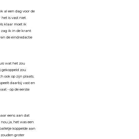
ik al een dag voor de
het is vast niet
ls klaar moet ik
 zag ik in de krant
van de eindredactie
ouis wat het zou
j gekoppeld zou
och ook op zijn plaats.
peelt daarbij vast en
haat - op de eerste
 maar eens aan dat
f nou ja, het was een
 balletje koppelde aan
n zouden groter