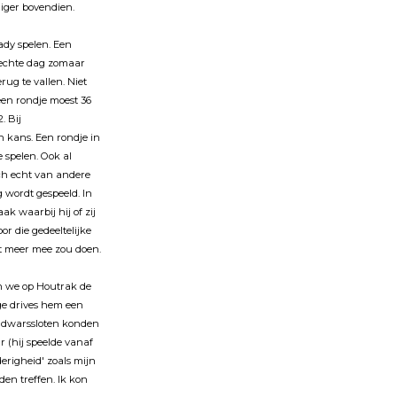
diger bovendien.
ady spelen. Een
slechte dag zomaar
ug te vallen. Niet
een rondje moest 36
. Bij
n kans. Een rondje in
 spelen. Ook al
ch echt van andere
 wordt gespeeld. In
ak waarbij hij of zij
r die gedeeltelijke
iet meer mee zou doen.
 en we op Houtrak de
ge drives hem een
e dwarssloten konden
 (hij speelde vanaf
derigheid' zoals mijn
den treffen. Ik kon