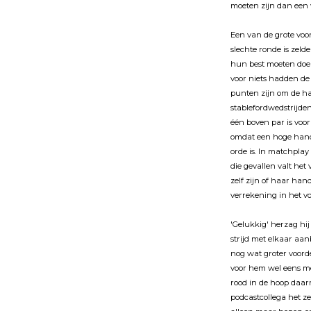
moeten zijn dan een w
Een van de grote voor
slechte ronde is zel
hun best moeten doen
voor niets hadden de
punten zijn om de han
stablefordwedstrijde
één boven par is voo
omdat een hoge hand
orde is. In matchpla
die gevallen valt het
zelf zijn of haar han
verrekening in het vo
'Gelukkig' herzag hij
strijd met elkaar aa
nog wat groter voor
voor hem wel eens me
rood in de hoop daarm
podcastcollega het z