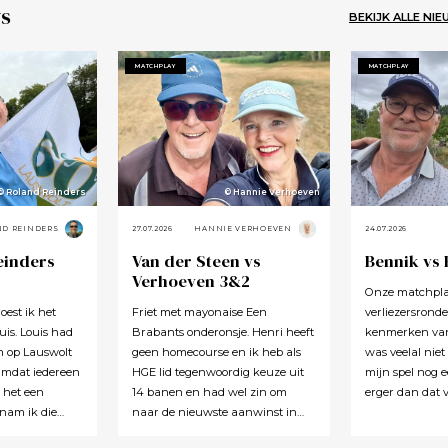
s
BEKIJK ALLE NI
MATCHPLAY
MATCHPLAY
© Roland Reinders
© Hannie Verhoeven
ND REINDERS
27.07.2026
HANNIE VERHOEVEN
24.07.2026
einders
Van der Steen vs
Bennik vs
Verhoeven 3&2
Onze matchplay
oest ik het
Friet met mayonaise Een
verliezersronde
is. Louis had
Brabants onderonsje. Henri heeft
kenmerken van 
m op Lauswolt
geen homecourse en ik heb als
was veelal niet
Omdat iedereen
HGE lid tegenwoordig keuze uit
mijn spel nog e
t het een
14 banen en had wel zin om
erger dan dat v
 nam ik die
naar de nieuwste aanwinst in
helemaal aan h
al te graag
Maastricht te gaan. Het werd na
middag toch o