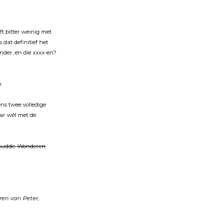
eft bitter weinig met
 dat definitief het
ander, en die xxxx-en?
.
ens twee volledige
aar wél met de
schudde. Wonderen
ren van Peter,