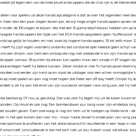
edstrijd tegen een van de twee plushandicappers die de club rijk is, de titelverde
delen voor spelers uit deze handicapcategorie is dat ze over het algemeen heel ste
den meer dan een paar slagen boven par, terwijl hoge single handicappers op een 
 onder de 100 slagen te blijven. Iets met een B-game beschikbaar hebben om op ter
 laagste handicappers ten tijde van het EGA-handicapsysteem geen 'bufferscore': 
dicap gelijk te houden, en niet, zoals bij hogere handicappers, 35 tot zelfs maar 32
n heeft hij (zijn eigen woorden) ondanks dat constante spel meestal geen schijn va
r ons een droom, voor hem een omloop die nog niet voldoende is om zijn handicap te
icapper zomaar 39 punten bij elkaar kan spelen maar een rondje in 67 slagen to
y daarentegen heeft hij betere kansen. Zeker omdat er met ¾ handicapverrekening
 voordeel wat eerder zijn kant op en staat de uitdager voor een schier onmogelijke ta
dicap moet spelen en dan nog moet hopen dat Peter een off-day heeft. Omdat hij doo
ordeel is zei hij aan het eind van zijn succesvol verlopen race vorig jaar, dat hij n
 die beslissing. Of nou ja, gelukkig. Dat was voor hij tegen mij uit de koker kwam
nbonden. Op Houtrak ook nog. Een bombersbaan pur sang waar zijn eindeloos lan
deel zouden geven. Even overwoog ik nog om hem uit te nodigen op Waterland – d
er in het spel komen dan voor mij – maar nadat Jeroen's snode plan van vorig jaar
ee optimaal te profiteren van het afstandsverschil) resulteerde in een 'lesje in ne
elf omschreef, concludeerde ik dat het toch niet uit zou maken waar we elkaar zou