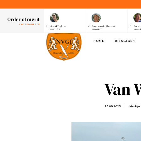
1
2
3
Henri van der Steen ⭐⭐⭐⭐⭐⭐⭐
Robert Elsing
Marijk
2430 uit 7
2410 uit 7
2320 ui
Order of merit
CATEGORIE B
1
2
3
Harald Taylor ⭐
Sonja van de Rhoer ⭐⭐
Elaine 
2640 uit 7
2550 uit 7
2390 ui
Order of merit
HOME
UITSLAGEN
SPONSOREN
1
2
3
Alwin de Rijke
Eric Venghaus
Joland
1100 uit 3
1060 uit 3
1000 ui
Order of merit
CATEGORIE A
1
2
3
Henri van der Steen ⭐⭐⭐⭐⭐⭐⭐
Robert Elsing
Marijk
2430 uit 7
2410 uit 7
2320 ui
Van 
Order of merit
CATEGORIE B
1
2
3
Harald Taylor ⭐
Sonja van de Rhoer ⭐⭐
Elaine 
2640 uit 7
2550 uit 7
2390 ui
28.08.2025
Martijn
Order of merit
SPONSOREN
1
2
3
Alwin de Rijke
Eric Venghaus
Joland
1100 uit 3
1060 uit 3
1000 ui