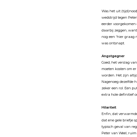
Was het uit (tijd)noo
wedstrijd tegen Peter
eerder voorgekomen da
daarbij zeggen, want 
nog een 'hier graag 
was ontsnapt.
Angstgegner
Goed, het verslag van
moeten kosten om er 
worden. Het zijn alt
Nagenoeg dezelfde han
zeker een rol. Een put
extra hole definitief 
Hilariteit
Enfin, dat verwarmde 
dat ene gele briefje 
typisch geval van reg
Peter van Weel, ruim