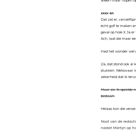
alleen maar hopen o
xxxx-en
Dat zat er, vanzelfspr
écht golf te maken en 
geval op hole X. Ja e
Ach, laat die maar ee
Had het wonder wel 
(Ja, dat stond ook al
stukken. Weliswaar i
zekerheid dat ik terw
Maar zie. Ik speelde
bestaan.
Helaas kon die versie
Noot van de redacti
nadat Martijn op ho