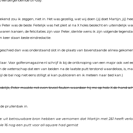
p eerdergenoemde off-day.
ekend zou ik zeggen, niet in. Het was gezellig, wat wij doen (jíj doet Martijn, jíj) he
Peter was de beste. Feitelijk was het pleit al na X holes beslecht en uiteindelijk was
r waren kansen, de felicitaties zijn voor Peter, sterkte wens ik zijn volgende tegenst
n keer staan beste eindredactie.
geschied dan was onderstaand slot in de plaats van bovenstaande alinea gekomen
 klaar. Voor golfersmagazine.nl schrijf ik bij de ontknoping van een major ook wel e
n de wetenschap dat een van beiden na de laatste putt terstond waardeloos, is, m
ijl de bal nog niet eens stilligt al kan publiceren en ik meteen naar bed kan.)
 redelijk, Peter maakte net even teveel fouten waardoor hij me op hole X de hand 
 de prullenbak in.
e: uit betrouwbare bron hebben we vernomen dat Martijn met 2&1 heeft verlo
le 16 nog een putt voor all-square had gemist