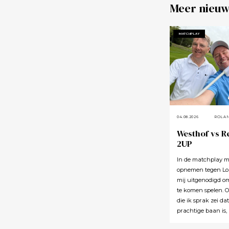
Meer nieuw
MATCHPLAY
04.08.2026
ROLA
Westhof vs R
2UP
In de matchplay m
opnemen tegen Lou
mij uitgenodigd o
te komen spelen. 
die ik sprak zei da
prachtige baan is,
uitnodiging maar 