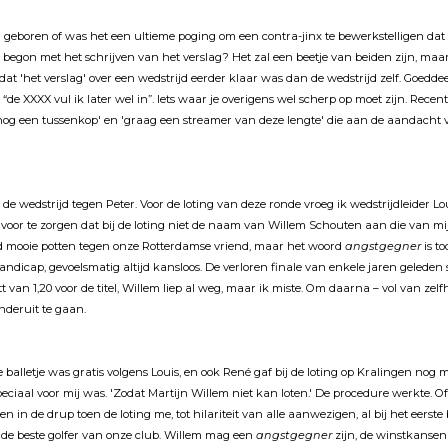
d geboren of was het een ultieme poging om een contra-jinx te bewerkstelligen dat 
 begon met het schrijven van het verslag? Het zal een beetje van beiden zijn, maar 
t 'het verslag' over een wedstrijd eerder klaar was dan de wedstrijd zelf. Goeddee
“de XXXX vul ik later wel in”. Iets waar je overigens wel scherp op moet zijn. Recent
nog een tussenkop' en 'graag een streamer van deze lengte' die aan de aandacht 
 de wedstrijd tegen Peter. Voor de loting van deze ronde vroeg ik wedstrijdleider L
voor te zorgen dat bij de loting niet de naam van Willem Schouten aan die van mi
ijd mooie potten tegen onze Rotterdamse vriend, maar het woord
angstgegner
is t
dicap, gevoelsmatig altijd kansloos. De verloren finale van enkele jaren geleden s
t van 1,20 voor de titel, Willem liep al weg, maar ik miste. Om daarna – vol van zelf
onderuit te gaan.
balletje was gratis volgens Louis, en ook René gaf bij de loting op Kralingen nog
speciaal voor mij was. 'Zodat Martijn Willem niet kan loten.' De procedure werkte. O
en in de drup toen de loting me, tot hilariteit van alle aanwezigen, al bij het eerste
 de beste golfer van onze club. Willem mag een
angstgegner
zijn, de winstkanse