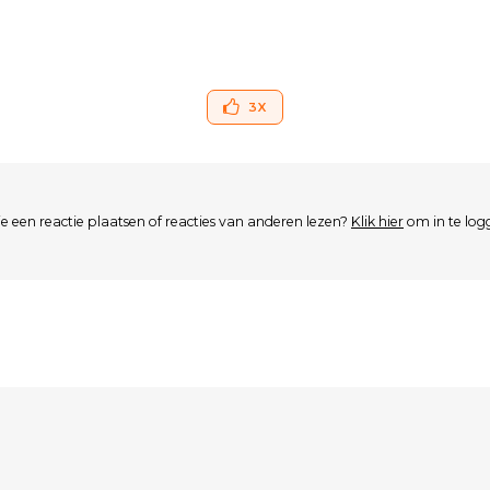
3
X
je een reactie plaatsen of reacties van anderen lezen?
Klik hier
om in te log