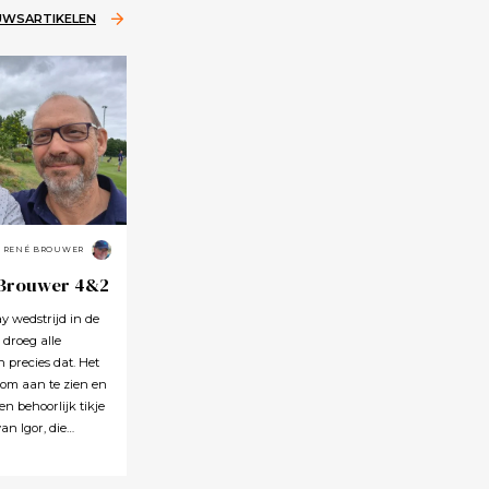
EUWSARTIKELEN
RENÉ BROUWER
 Brouwer 4&2
 wedstrijd in de
 droeg alle
precies dat. Het
 om aan te zien en
en behoorlijk tikje
an Igor, die
et einde van de
pgewekt