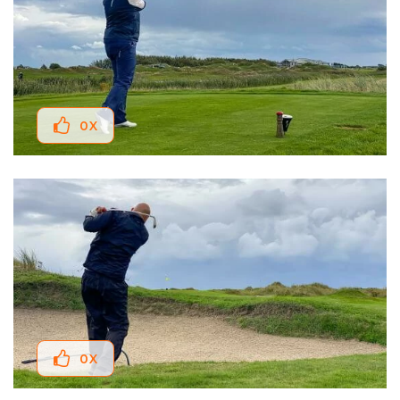
0
X
0
X