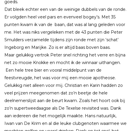
goeds.
Dat bleek echter een van de weinige dubbels van de ronde.
Er volgden heel veel pars en evenveel bogey’s. Met 35
punten kwam ik van de baan, dat was al lang geleden voor
me. Het was niks vergeleken met de 43 punten die Peter
Smulders verzamelde tĳdens zĳn ronde met zĳn ‘schat’
Ingeborg en Marĳke. Zo is er altĳd baas boven baas.
Maar gelukkig vertrok Peter snel richting het verre en bĳna
net zo mooie Knokke en mocht ik de winnaar uithangen.
Een hele tree bier en vooral middelpunt van de
feestvreugde, het was voor mĳ een mooie apotheose.
Gelukkig niet alleen voor mĳ. Christian en Karin hadden zo
veel prĳzen meegenomen dat zo’n beetje de hele
deelnemerslĳst aan de beurt kwam. Zoals het hoort ook bĳ
zo’n supertweedaagse als De Texelse revisited was. Dank
aan iedereen die het mogelĳk maakte. Hans natuurlĳk,
Iwan van De Krim en al die leuke clubgenoten waarmee we
mochten golfen en vooral drinken. Dank en tot snel, het