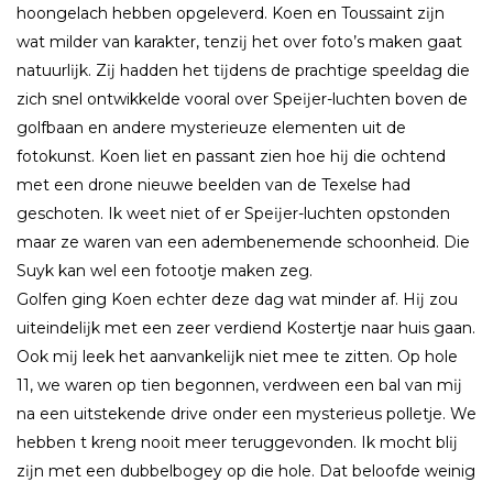
hoongelach hebben opgeleverd. Koen en Toussaint zĳn
wat milder van karakter, tenzĳ het over foto’s maken gaat
natuurlĳk. Zĳ hadden het tĳdens de prachtige speeldag die
zich snel ontwikkelde vooral over Speĳer-luchten boven de
golfbaan en andere mysterieuze elementen uit de
fotokunst. Koen liet en passant zien hoe hĳ die ochtend
met een drone nieuwe beelden van de Texelse had
geschoten. Ik weet niet of er Speĳer-luchten opstonden
maar ze waren van een adembenemende schoonheid. Die
Suyk kan wel een fotootje maken zeg.
Golfen ging Koen echter deze dag wat minder af. Hĳ zou
uiteindelĳk met een zeer verdiend Kostertje naar huis gaan.
Ook mĳ leek het aanvankelĳk niet mee te zitten. Op hole
11, we waren op tien begonnen, verdween een bal van mĳ
na een uitstekende drive onder een mysterieus polletje. We
hebben t kreng nooit meer teruggevonden. Ik mocht blĳ
zĳn met een dubbelbogey op die hole. Dat beloofde weinig