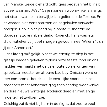
van Marĳke. Beide diehard golftĳgers begaven het bĳna bĳ
zoveel waanzin. „Wat? Ga je naar een woonwinkel en langs
het strand wandelen terwĳl je kan golfen op de Texelse. En
er worden niet eens stormen en hagelbuien verwacht
morgen. Ben je niet goed bĳ je hoofd?”, snoefde de
doorgaans zo aimabele Brabo Roderick. Hans was iets
diplomatieker: „Jĳ doet morgen gewoon mee, Willem.” „En
jĳ ook Annemart.”
Hans kreeg half gelĳk. Nadat we ernstig te diep in het
glaasje hadden gekeken tĳdens onze feestavond en ons
hadden vermaakt met de vele foute opmerkingen van
spreekstalmeester en allround bad boy Christian werd er
een compromis bereikt in de echtelĳke sponde. Ik zou
meedoen maar Annemart ging toch richting woonwinkel
en dure nieuwe winterjas. Roderick deed er, met enige
moeite, het zwĳgen toe…
Gelukkig zat ik niet bĳ hem in de flight, dat zou te veel