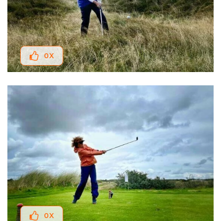
0
X
0
X