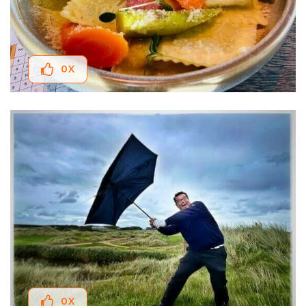
0
X
0
X