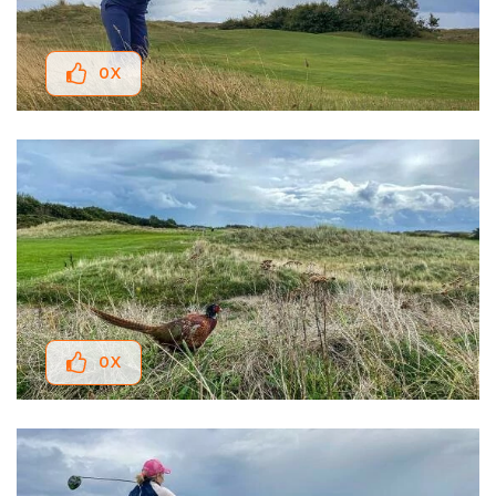
0
X
0
X