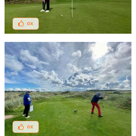
0
X
0
X