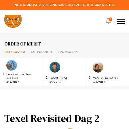
NEDERLANDSE VERENIGING VAN GOLFSPELENDE JOURNALISTEN
!
ORDER OF MERIT
CATEGORIE A
CATEGORIE B
SPONSOREN
1
Henri van der Steen
2
3
⭐⭐⭐⭐⭐⭐⭐
Robert Elsing
Marijke Brouwers ⭐
2430 uit 7
2410 uit 7
2320 uit 7
Texel Revisited Dag 2