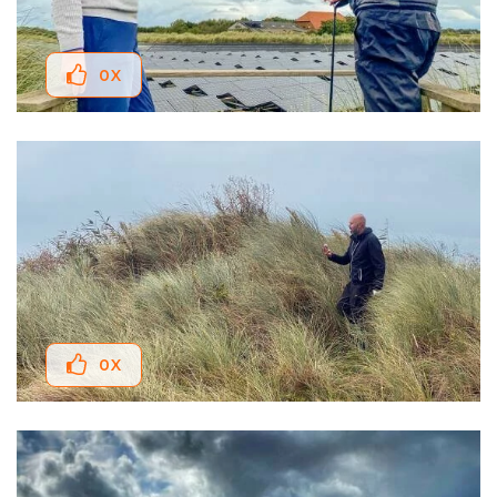
0
X
0
X