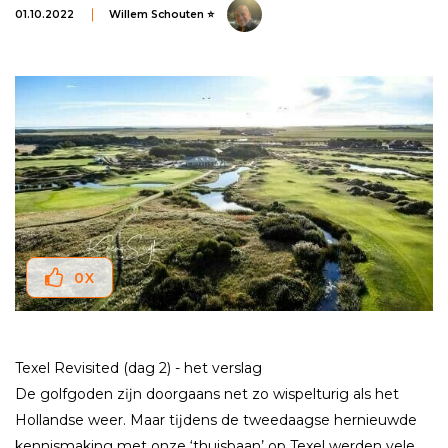
01.10.2022
Willem Schouten ⭐
0
X
Texel Revisited (dag 2) - het verslag
De golfgoden zĳn doorgaans net zo wispelturig als het
Hollandse weer. Maar tĳdens de tweedaagse hernieuwde
kennismaking met onze ‘thuisbaan’ op Texel werden vele