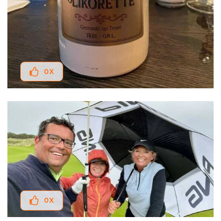
0
X
0
X