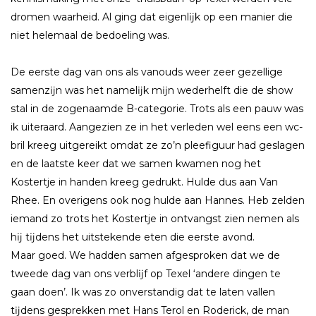
dromen waarheid. Al ging dat eigenlĳk op een manier die
niet helemaal de bedoeling was.
De eerste dag van ons als vanouds weer zeer gezellige
samenzĳn was het namelĳk mĳn wederhelft die de show
stal in de zogenaamde B-categorie. Trots als een pauw was
ik uiteraard. Aangezien ze in het verleden wel eens een wc-
bril kreeg uitgereikt omdat ze zo’n pleefiguur had geslagen
en de laatste keer dat we samen kwamen nog het
Kostertje in handen kreeg gedrukt. Hulde dus aan Van
Rhee. En overigens ook nog hulde aan Hannes. Heb zelden
iemand zo trots het Kostertje in ontvangst zien nemen als
hĳ tĳdens het uitstekende eten die eerste avond.
Maar goed. We hadden samen afgesproken dat we de
tweede dag van ons verblĳf op Texel ‘andere dingen te
gaan doen’. Ik was zo onverstandig dat te laten vallen
tĳdens gesprekken met Hans Terol en Roderick, de man