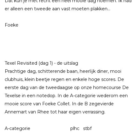
Dat kun je met recht een heel mooie dag noemen. Ik had
er alleen een tweede aan vast moeten plakken…
Foeke
Texel Revisited (dag 1) - de uitslag
Prachtige dag, schitterende baan, heerlĳk diner, mooi
clubhuis, klein beetje regen en enkele hoge scores. De
eerste dag van de tweedaagse op onze homecourse De
Texelse in een notedop. In de A-categorie wederom een
mooie score van Foeke Collet. In de B zegevierde
Annemart van Rhee tot haar eigen verrassing.
A-categorie plhc stbf