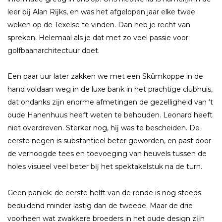
leer bĳ Alan Rĳks, en was het afgelopen jaar elke twee
weken op de Texelse te vinden. Dan heb je recht van
spreken. Helemaal als je dat met zo veel passie voor
golfbaanarchitectuur doet.
Een paar uur later zakken we met een Skûmkoppe in de
hand voldaan weg in de luxe bank in het prachtige clubhuis,
dat ondanks zĳn enorme afmetingen de gezelligheid van ‘t
oude Hanenhuus heeft weten te behouden. Leonard heeft
niet overdreven. Sterker nog, hĳ was te bescheiden. De
eerste negen is substantieel beter geworden, en past door
de verhoogde tees en toevoeging van heuvels tussen de
holes visueel veel beter bĳ het spektakelstuk na de turn.
Geen paniek: de eerste helft van de ronde is nog steeds
beduidend minder lastig dan de tweede. Maar de drie
voorheen wat zwakkere broeders in het oude design zĳn