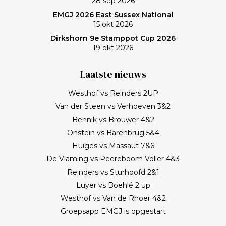
28 sep 2026
EMGJ 2026 East Sussex National
15 okt 2026
Dirkshorn 9e Stamppot Cup 2026
19 okt 2026
Laatste nieuws
Westhof vs Reinders 2UP
Van der Steen vs Verhoeven 3&2
Bennik vs Brouwer 4&2
Onstein vs Barenbrug 5&4
Huiges vs Massaut 7&6
De Vlaming vs Peereboom Voller 4&3
Reinders vs Sturhoofd 2&1
Luyer vs Boehlé 2 up
Westhof vs Van de Rhoer 4&2
Groepsapp EMGJ is opgestart