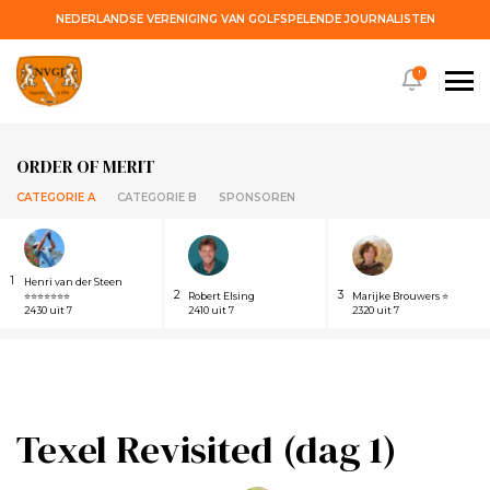
NEDERLANDSE VERENIGING VAN GOLFSPELENDE JOURNALISTEN
!
ORDER OF MERIT
CATEGORIE A
CATEGORIE B
SPONSOREN
1
Henri van der Steen
2
3
⭐⭐⭐⭐⭐⭐⭐
Robert Elsing
Marijke Brouwers ⭐
2430 uit 7
2410 uit 7
2320 uit 7
Texel Revisited (dag 1)