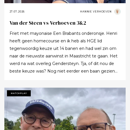
27.07.2026
HANNIE VERHOEVEN
Van der Steen vs Verhoeven 3&2
Friet met mayonaise Een Brabants onderonsje. Henri
heeft geen homecourse en ik heb als HGE lid
tegenwoordig keuze uit 14 banen en had wel zin om
naar de nieuwste aanwinst in Maastricht te gaan. Het
werd na wat overleg Gendersteyn. Tja, of dit nou de
beste keuze was? Nog niet eerder een baan gezien
waarbij er op de fairways geen groen grassprietje meer
te vinden is: wordt de klimaatcrisis de angstgegner
voor meer banen? Ze hebben echt hun best gedaan
MATCHPLAY
om de afslagplaatsen en de greens groen te houden
maar dat leverde weer allerlei andere problemen op (
oa drassigheid rondom en op de greens ) dus
uitdaging volop! Ik denk dat buiten ons iedereen op de