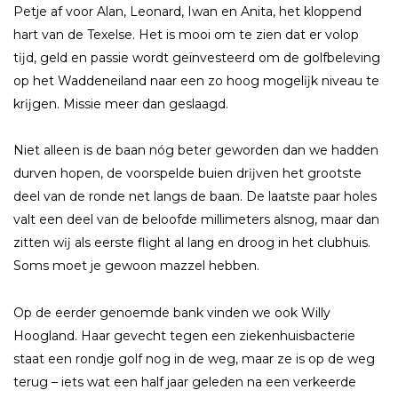
Petje af voor Alan, Leonard, Iwan en Anita, het kloppend
hart van de Texelse. Het is mooi om te zien dat er volop
tĳd, geld en passie wordt geïnvesteerd om de golfbeleving
op het Waddeneiland naar een zo hoog mogelĳk niveau te
krĳgen. Missie meer dan geslaagd.
Niet alleen is de baan nóg beter geworden dan we hadden
durven hopen, de voorspelde buien drĳven het grootste
deel van de ronde net langs de baan. De laatste paar holes
valt een deel van de beloofde millimeters alsnog, maar dan
zitten wĳ als eerste flight al lang en droog in het clubhuis.
Soms moet je gewoon mazzel hebben.
Op de eerder genoemde bank vinden we ook Willy
Hoogland. Haar gevecht tegen een ziekenhuisbacterie
staat een rondje golf nog in de weg, maar ze is op de weg
terug – iets wat een half jaar geleden na een verkeerde