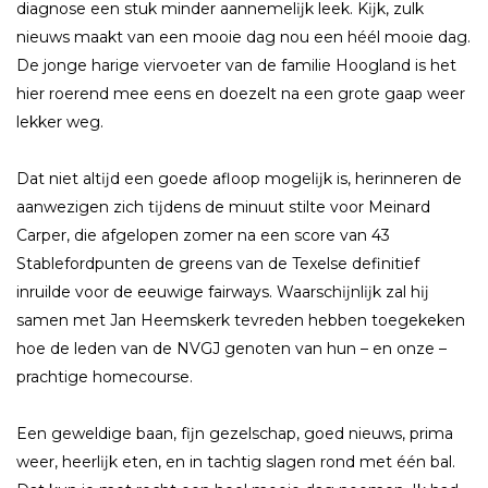
diagnose een stuk minder aannemelĳk leek. Kĳk, zulk
nieuws maakt van een mooie dag nou een héél mooie dag.
De jonge harige viervoeter van de familie Hoogland is het
hier roerend mee eens en doezelt na een grote gaap weer
lekker weg.
Dat niet altĳd een goede afloop mogelĳk is, herinneren de
aanwezigen zich tĳdens de minuut stilte voor Meinard
Carper, die afgelopen zomer na een score van 43
Stablefordpunten de greens van de Texelse definitief
inruilde voor de eeuwige fairways. Waarschĳnlĳk zal hĳ
samen met Jan Heemskerk tevreden hebben toegekeken
hoe de leden van de NVGJ genoten van hun – en onze –
prachtige homecourse.
Een geweldige baan, fĳn gezelschap, goed nieuws, prima
weer, heerlĳk eten, en in tachtig slagen rond met één bal.