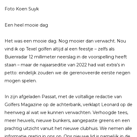
Foto Koen Suyk
Een heel mooie dag
Het was een mooie dag. Nog mooier dan verwacht. Nou
vind ik op Texel golfen altĳd al een feestje – zelfs als
Buienradar 12 millimeter neerslag in de voorspelling heeft
staan – maar de najaarseditie van 2022 had wat extra’s in
petto: eindelĳk zouden we de gerenoveerde eerste negen
mogen spelen.
In zĳn afgeladen Passat, met de voltallige redactie van
Golfers Magazine op de achterbank, verklapt Leonard op de
heenweg al wat we kunnen verwachten. Verhoogde tees,
meer heuvels, nieuwe bunkers, aangepaste greens en een
prachtig uitzicht vanuit het nieuwe clubhuis. We nemen alle
informatie gretig in ons op. Ons nieuwe lid is namelĳk in de