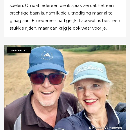
spelen. Omdat iedereen die ik sprak zei dat het een
prachtige baan is, nam ik die uitnodiging maar al te
graag aan. En iedereen had gelijk. Lauswolt is best een
stukkie rijden, maar dan krijg je ook waar voor je
moeite. Ik denk dat ik tijdens de ronde wel een keer of
twaalf heb gezegd dat ik het zo’n mooie baan vond.
Tot ik uiteindelijk aankondigde dat ik het nu echt niet
MATCHPLAY
meer ging zeggen.
© Hannie Verhoeven