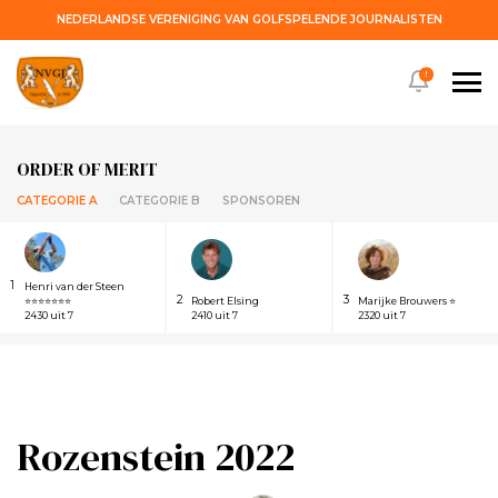
NEDERLANDSE VERENIGING VAN GOLFSPELENDE JOURNALISTEN
!
ORDER OF MERIT
CATEGORIE A
CATEGORIE B
SPONSOREN
1
Henri van der Steen
2
3
⭐⭐⭐⭐⭐⭐⭐
Robert Elsing
Marijke Brouwers ⭐
2430 uit 7
2410 uit 7
2320 uit 7
Rozenstein 2022