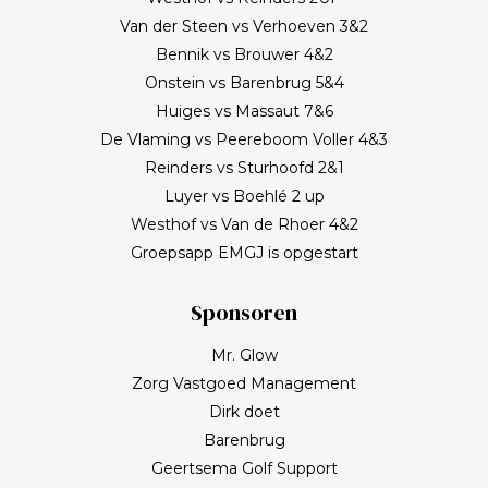
Van der Steen vs Verhoeven 3&2
Bennik vs Brouwer 4&2
Onstein vs Barenbrug 5&4
Huiges vs Massaut 7&6
De Vlaming vs Peereboom Voller 4&3
Reinders vs Sturhoofd 2&1
Luyer vs Boehlé 2 up
Westhof vs Van de Rhoer 4&2
Groepsapp EMGJ is opgestart
Sponsoren
Mr. Glow
Zorg Vastgoed Management
Dirk doet
Barenbrug
Geertsema Golf Support