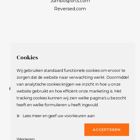
Jumbosports.com
Reversed.com
Cookies
Wij gebruiken standaard functionele cookies om ervoor te
zorgen dat de website naar verwachting werkt. Doormiddel
van analytische cookies krijgen we inzicht in hoe u onze
© 2009-2023 Nederlandse Vereniging van Golfspelende
website gebruikt en hoe efficiënt onze marketing is. Met
Journalisten.
tracking cookies kunnen wij zien welke pagina's u bezocht
Alle rechten voorbehouden.
heeft en welke formulieren u heeft ingevuld.
Privacy Statement
en
Copyright
»
Lees meer en geef uw voorkeuren aan
Deze website werd gerealiseerd door
Dirk
ACCEPTEREN
Weigeren