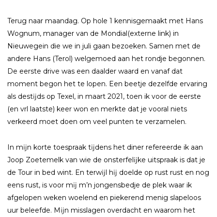
Terug naar maandag. Op hole 1 kennisgemaakt met Hans
Wognum, manager van de Mondial(externe link) in
Nieuwegein die we in juli gaan bezoeken. Samen met de
andere Hans (Terol) welgemoed aan het rondje begonnen.
De eerste drive was een daalder waard en vanaf dat
moment begon het te lopen. Een beetje dezelfde ervaring
als destĳds op Texel, in maart 2021, toen ik voor de eerste
(en vrl laatste) keer won en merkte dat je vooral niets
verkeerd moet doen om veel punten te verzamelen.
In mĳn korte toespraak tĳdens het diner refereerde ik aan
Joop Zoetemelk van wie de onsterfelĳke uitspraak is dat je
de Tour in bed wint. En terwĳl hĳ doelde op rust rust en nog
eens rust, is voor mĳ m’n jongensbedje de plek waar ik
afgelopen weken woelend en piekerend menig slapeloos
uur beleefde. Mĳn misslagen overdacht en waarom het