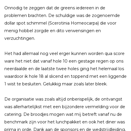
Onnodig te zeggen dat de greens iedereen in de
problemen brachten. De schuldige was de zogenoemde
dollar spot schimmel (Scerotinia Homeocarpa) die voor
menig hobbel zorgde en dito verwensingen en
verzuchtingen.
Het had allemaal nog veel erger kunnen worden qua score
ware het niet dat vanaf hole 10 een gestage regen op ons
neerdaalde en de laatste twee holes ging het helemaal los
waardoor ik hole 18 al slicend en toppend met een liggende
1 wist te besluiten. Gelukkig maar zoals later bleek.
De organisatie was zoals altĳd onberispelĳk, de ontvangst
was allerhartelĳkst met een bĳzondere vermelding voor de
catering. De broodjes mogen wat mĳ betreft vanaf nu de
benchmark zĳn voor het lunchpakket en ook het diner was
prima in orde. Dank aan de sponsors en de wedstrĳdleiding,