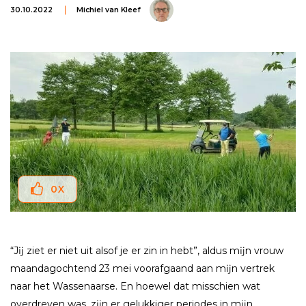
30.10.2022
Michiel van Kleef
0
X
“Jĳ ziet er niet uit alsof je er zin in hebt”, aldus mĳn vrouw
maandagochtend 23 mei voorafgaand aan mĳn vertrek
naar het Wassenaarse. En hoewel dat misschien wat
overdreven was, zĳn er gelukkiger periodes in mĳn