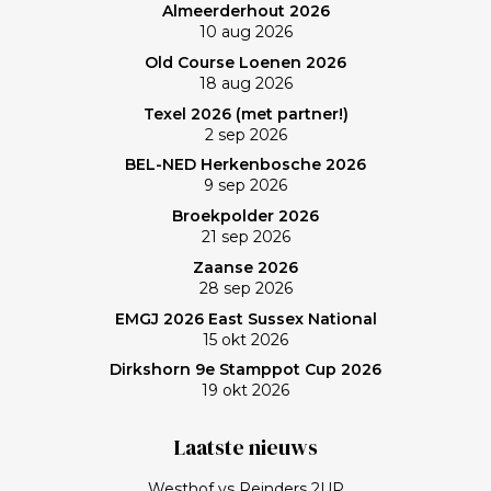
Almeerderhout 2026
balans op. En ik? (Bij vlagen) best goed gespeeld. Het
10 aug 2026
verlies was voorzien; gedaan en laten, dus. Maar de
Old Course Loenen 2026
memorabele ronde en de waanzinnige slagen van
18 aug 2026
Frank zullen mij nog lang bijblijven. Topgast, topdag!
Texel 2026 (met partner!)
Frank, bedankt!
2 sep 2026
BEL-NED Herkenbosche 2026
9 sep 2026
Broekpolder 2026
21 sep 2026
Zaanse 2026
28 sep 2026
EMGJ 2026 East Sussex National
15 okt 2026
Dirkshorn 9e Stamppot Cup 2026
19 okt 2026
Laatste nieuws
Westhof vs Reinders 2UP