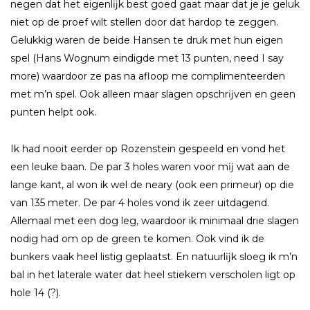
negen dat het eigenlĳk best goed gaat maar dat je je geluk
niet op de proef wilt stellen door dat hardop te zeggen.
Gelukkig waren de beide Hansen te druk met hun eigen
spel (Hans Wognum eindigde met 13 punten, need I say
more) waardoor ze pas na afloop me complimenteerden
met m’n spel. Ook alleen maar slagen opschrĳven en geen
punten helpt ook.
Ik had nooit eerder op Rozenstein gespeeld en vond het
een leuke baan. De par 3 holes waren voor mĳ wat aan de
lange kant, al won ik wel de neary (ook een primeur) op die
van 135 meter. De par 4 holes vond ik zeer uitdagend.
Allemaal met een dog leg, waardoor ik minimaal drie slagen
nodig had om op de green te komen. Ook vind ik de
bunkers vaak heel listig geplaatst. En natuurlĳk sloeg ik m’n
bal in het laterale water dat heel stiekem verscholen ligt op
hole 14 (?).