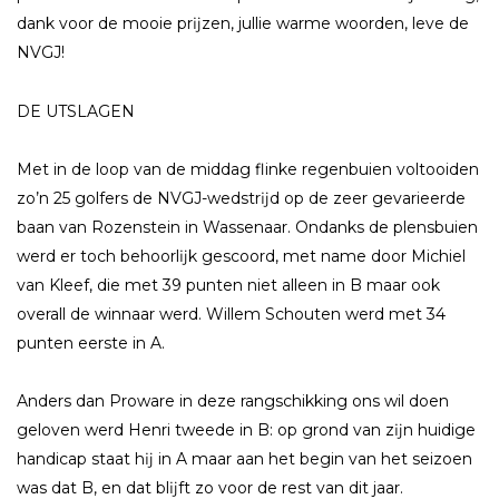
dank voor de mooie prĳzen, jullie warme woorden, leve de
NVGJ!
DE UTSLAGEN
Met in de loop van de middag flinke regenbuien voltooiden
zo’n 25 golfers de NVGJ-wedstrĳd op de zeer gevarieerde
baan van Rozenstein in Wassenaar. Ondanks de plensbuien
werd er toch behoorlĳk gescoord, met name door Michiel
van Kleef, die met 39 punten niet alleen in B maar ook
overall de winnaar werd. Willem Schouten werd met 34
punten eerste in A.
Anders dan Proware in deze rangschikking ons wil doen
geloven werd Henri tweede in B: op grond van zĳn huidige
handicap staat hĳ in A maar aan het begin van het seizoen
was dat B, en dat blĳft zo voor de rest van dit jaar.