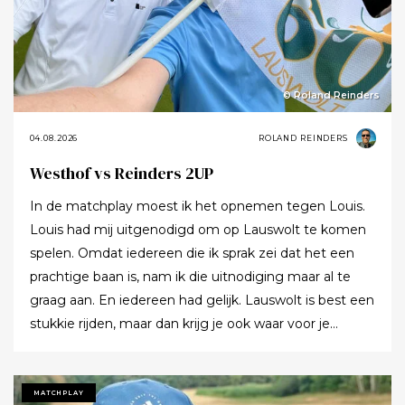
© Roland Reinders
04.08.2026
ROLAND REINDERS
Westhof vs Reinders 2UP
In de matchplay moest ik het opnemen tegen Louis.
Louis had mij uitgenodigd om op Lauswolt te komen
spelen. Omdat iedereen die ik sprak zei dat het een
prachtige baan is, nam ik die uitnodiging maar al te
graag aan. En iedereen had gelijk. Lauswolt is best een
stukkie rijden, maar dan krijg je ook waar voor je
moeite. Ik denk dat ik tijdens de ronde wel een keer of
twaalf heb gezegd dat ik het zo’n mooie baan vond.
Tot ik uiteindelijk aankondigde dat ik het nu echt niet
MATCHPLAY