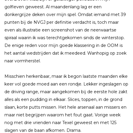
golfleven geweest. Al maandenlang lag er een
donkergrĳze deken over mĳn spel. Omdat iemand met 39
punten bĳ de NVGJ per definitie verdacht is, toch maar
even als illustratie een screenshot van de neerwaartse
spiraal waarin ik was terechtgekomen sinds de winterstop.
De enige reden voor mĳn goede klassering in de OOM is
het aantal wedstrĳden dat ik meedeed. Wanhopig op zoek
naar vormherstel.
Misschien herkenbaar, maar ik begon laatste maanden elke
keer vol goede moed aan een rondje. Lekker ingeslagen op
de driving range, maar aangekomen bĳ de eerste hole zakt
alles als een pudding in elkaar. Slices, toppen, in de grond
slaan, korte putts missen. Het hele arsenaal aan missers en
maar niet begrĳpen waarom het fout gaat. Vorige week
nog met drie vrienden naar Texel geweest en met 125
slagen van de baan afkomen. Drama.