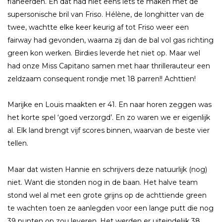
flaneerden. En dat had niet eens iets te maken met de
supersonische bril van Friso. Hélène, de longhitter van de
twee, wachtte elke keer keurig af tot Friso weer een
fairway had gevonden, waarna zij dan de bal vol gas richting
green kon werken. Birdies leverde het niet op. Maar wel
had onze Miss Capitano samen met haar thrillerauteur een
zeldzaam consequent rondje met 18 parren!! Achttien!
Marijke en Louis maakten er 41. En naar horen zeggen was
het korte spel ‘goed verzorgd’. En zo waren we er eigenlijk
al. Elk land brengt vijf scores binnen, waarvan de beste vier
tellen.
Maar dat wisten Hannie en schrijvers deze natuurlijk (nog)
niet. Want die stonden nog in de baan. Het halve team
stond wel al met een grote grijns op de achttiende green
te wachten toen ze aanlegden voor een lange putt die nog
39 punten op zou leveren. Het werden er uiteindelijk 38.