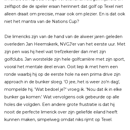
zelfspot die de speler eraan herinnert dat golf op Texel niet
alleen draait om precisie, maar ook om plezier. En is dat ook
niet het mantra van de Nations Cup?
Die limericks zijn van de hand van de alweer jaren geleden
overleden Jan Heemskerk, NVGJ'er van het eerste uur. Met
zijn pen was hij heel wat trefzekerder dan met zijn
golfclubs. Jan worstelde zijn hele golfcarrière met zijn sport,
vooral het mentale deel ervan. Ooit liep ik met hem een
ronde waarbij hij op de eerste hole na een prima drive zijn
approach in de bunker sloeg. 'O jee, het is weer zo'n dag',
mompelde hij. 'Wat bedoel je?' vroeg ik. 'Nou dat ik in elke
bunker ga komen.' Wat vervolgens ook gebeurde op alle
holes die volgden. Een andere grote frustratie is dat hij
nooit de perfecte limerick over zijn geliefde eiland heeft
kunnen maken, simpelweg omdat niks rijmt op Texel.