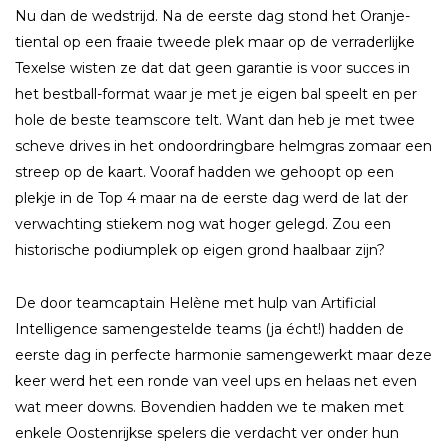
Nu dan de wedstrijd. Na de eerste dag stond het Oranje-
tiental op een fraaie tweede plek maar op de verraderlijke
Texelse wisten ze dat dat geen garantie is voor succes in
het bestball-format waar je met je eigen bal speelt en per
hole de beste teamscore telt. Want dan heb je met twee
scheve drives in het ondoordringbare helmgras zomaar een
streep op de kaart. Vooraf hadden we gehoopt op een
plekje in de Top 4 maar na de eerste dag werd de lat der
verwachting stiekem nog wat hoger gelegd. Zou een
historische podiumplek op eigen grond haalbaar zijn?
De door teamcaptain Helène met hulp van Artificial
Intelligence samengestelde teams (ja écht!) hadden de
eerste dag in perfecte harmonie samengewerkt maar deze
keer werd het een ronde van veel ups en helaas net even
wat meer downs. Bovendien hadden we te maken met
enkele Oostenrijkse spelers die verdacht ver onder hun