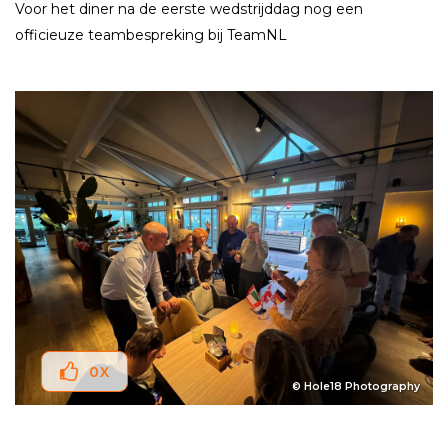
Voor het diner na de eerste wedstrijddag nog een
officieuze teambespreking bij TeamNL
0
X
© Hole18 Photography