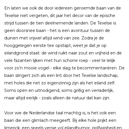
En laten we ook de door iedereen geroemde baan van de
Texelse niet vergeten, dit jaar het decor van de epische
strijd tussen de tien deelnemende landen. De Texelse is
geen doorsnee baan - het is een avontuur tussen de
duinen met vrijwel altijd wind van zee. Zodra je de
hooggelegen eerste tee opstapt, weet je dat je op
eilandgrond staat: de wind ruikt naar zout en vrijheid en de
vele fazanten lijken met hun schorre roep - veel te lelijk
voor zo'n mooie vogel - elke slag te becommentariëren. De
baan slingert zich als een lint door het Texelse landschap,
met holes die net zo eigenzinnig zijn als het eiland zelf.
Soms open en uitnodigend, soms grillig en verraderlijk,
maar altijd eerlijk - zoals alleen de natuur dat kan zijn.
Voor wie de Nederlandse taal machtig is, is het ook een
baan die een glimlach meegeeft. Bij elke hole prijkt een
limerick; een speels versje vol eilandhumor, golfwijsheid en