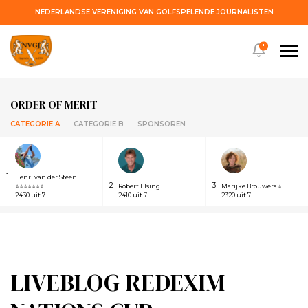
NEDERLANDSE VERENIGING VAN GOLFSPELENDE JOURNALISTEN
!
ORDER OF MERIT
CATEGORIE A
CATEGORIE B
SPONSOREN
1
Henri van der Steen
2
3
⭐⭐⭐⭐⭐⭐⭐
Robert Elsing
Marijke Brouwers ⭐
2430 uit 7
2410 uit 7
2320 uit 7
LIVEBLOG REDEXIM