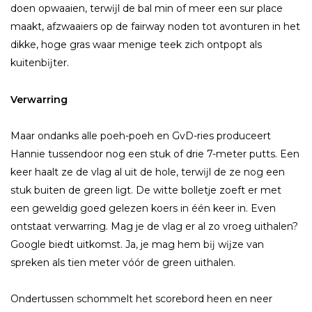
doen opwaaien, terwĳl de bal min of meer een sur place
maakt, afzwaaiers op de fairway noden tot avonturen in het
dikke, hoge gras waar menige teek zich ontpopt als
kuitenbĳter.
Verwarring
Maar ondanks alle poeh-poeh en GvD-ries produceert
Hannie tussendoor nog een stuk of drie 7-meter putts. Een
keer haalt ze de vlag al uit de hole, terwĳl de ze nog een
stuk buiten de green ligt. De witte bolletje zoeft er met
een geweldig goed gelezen koers in één keer in. Even
ontstaat verwarring. Mag je de vlag er al zo vroeg uithalen?
Google biedt uitkomst. Ja, je mag hem bĳ wĳze van
spreken als tien meter vóór de green uithalen.
Ondertussen schommelt het scorebord heen en neer