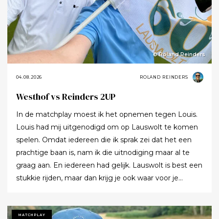
© Roland Reinders
04.08.2026
ROLAND REINDERS
Westhof vs Reinders 2UP
In de matchplay moest ik het opnemen tegen Louis.
Louis had mij uitgenodigd om op Lauswolt te komen
spelen. Omdat iedereen die ik sprak zei dat het een
prachtige baan is, nam ik die uitnodiging maar al te
graag aan. En iedereen had gelijk. Lauswolt is best een
stukkie rijden, maar dan krijg je ook waar voor je
moeite. Ik denk dat ik tijdens de ronde wel een keer of
twaalf heb gezegd dat ik het zo’n mooie baan vond.
Tot ik uiteindelijk aankondigde dat ik het nu echt niet
MATCHPLAY