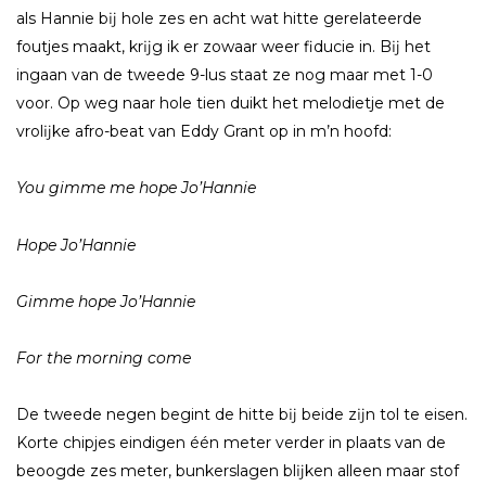
als Hannie bĳ hole zes en acht wat hitte gerelateerde
foutjes maakt, krĳg ik er zowaar weer fiducie in. Bĳ het
ingaan van de tweede 9-lus staat ze nog maar met 1-0
voor. Op weg naar hole tien duikt het melodietje met de
vrolĳke afro-beat van Eddy Grant op in m’n hoofd:
You gimme me hope Jo’Hannie
Hope Jo’Hannie
Gimme hope Jo’Hannie
For the morning come
De tweede negen begint de hitte bĳ beide zĳn tol te eisen.
Korte chipjes eindigen één meter verder in plaats van de
beoogde zes meter, bunkerslagen blĳken alleen maar stof