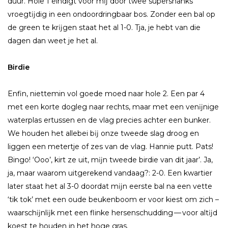
duur. Hole 1 eindigt voor mĳ door twee supershanks
vroegtĳdig in een ondoordringbaar bos. Zonder een bal op
de green te krĳgen staat het al 1-0. Tja, je hebt van die
dagen dan weet je het al.
Birdie
Enfin, niettemin vol goede moed naar hole 2. Een par 4
met een korte dogleg naar rechts, maar met een venĳnige
waterplas ertussen en de vlag precies achter een bunker.
We houden het allebei bĳ onze tweede slag droog en
liggen een metertje of zes van de vlag. Hannie putt. Pats!
Bingo! ‘Ooo’, kirt ze uit, mĳn tweede birdie van dit jaar’. Ja,
ja, maar waarom uitgerekend vandaag?: 2-0. Een kwartier
later staat het al 3-0 doordat mĳn eerste bal na een vette
‘tik tok’ met een oude beukenboom er voor kiest om zich –
waarschĳnlĳk met een flinke hersenschudding — voor altĳd
koest te houden in het hoge gras.