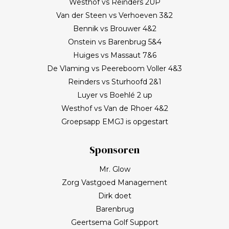
Westhof vs Reinders 2UP
Van der Steen vs Verhoeven 3&2
Bennik vs Brouwer 4&2
Onstein vs Barenbrug 5&4
Huiges vs Massaut 7&6
De Vlaming vs Peereboom Voller 4&3
Reinders vs Sturhoofd 2&1
Luyer vs Boehlé 2 up
Westhof vs Van de Rhoer 4&2
Groepsapp EMGJ is opgestart
Sponsoren
Mr. Glow
Zorg Vastgoed Management
Dirk doet
Barenbrug
Geertsema Golf Support