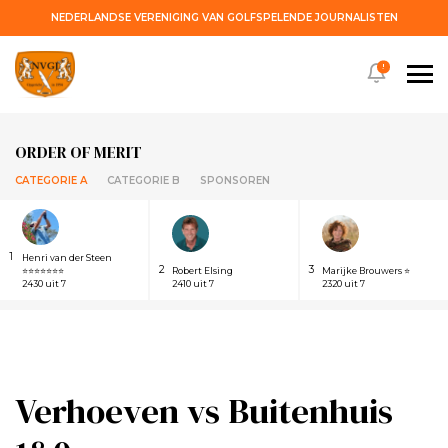
NEDERLANDSE VERENIGING VAN GOLFSPELENDE JOURNALISTEN
!
ORDER OF MERIT
CATEGORIE A
CATEGORIE B
SPONSOREN
1
Henri van der Steen
2
3
⭐⭐⭐⭐⭐⭐⭐
Robert Elsing
Marijke Brouwers ⭐
2430 uit 7
2410 uit 7
2320 uit 7
Verhoeven vs Buitenhuis