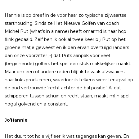
Hannie is op dreef in de voor haar zo typische zĳwaartse
starthouding. Sinds ze Het Nieuwe Golfen van coach
Michel Put (what’s in a name) heeft omarmd is haar hcp
flink gedaald. Zelf ben ik ook al twee keer bĳ Put op het
groene matje geweest en ik ben ervan overtuigd (anders
dan onze voorzitter ;-) dat Puts aanpak voor veel
(beginnende) golfers het spel een stuk makkelĳker maakt.
Maar om een of andere reden blĳf ik te vaak afzwaaiers
naar links produceren, waardoor ik telkens weer terugval op
de oud vertrouwde ‘recht achter-de-bal positie’. Al dat
schipperen tussen schuin en recht staan, maakt mĳn spel
nogal golvend en a-constant.
Jo’Hannie
Het duurt tot hole vĳf eer ik wat tegengas kan geven. En