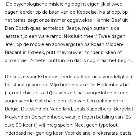
De psychologische misleiding begint eigenlĳk al twee
dagen eerder op de baan van de Keppelse. Na afloop, op
het terras, zegt onze immer opgewekte ‘Hannie Bee’ uit
Den Bosch quasi achteloos: ‘Jeetje, mĳn putten is de
laatste tĳd een ware ramp. Niks lukt meer.’ Twee dagen
later, op de mooie en zonovergoten parkbaan Midden-
Brabant in Esbeek, putt mevrouw er zonder blikken of
blozen vier 7-meter putts in. En dat is nog maar het begin…
De keuze voor Esbeek is mede op financiële voordeligheid
tot stand gekomen. Mĳn homecourse De Herkenbosche
(ja, met chique ’s-c-h’) is sinds dit jaar aangesloten bĳ een
zogenaamde Golfchain. Een club van tien golfbanen in
België, Duitsland en Nederland, zoals Stippelberg, Bergvliet,
Moyland en Berschenhoek, waar je tegen betaling van 125
euro 90 keer (!) vrĳ mag spelen. Nee, geen typefout,
inderdaad ne- gen-tig keer. Voor de snelle rekenaars, dat is