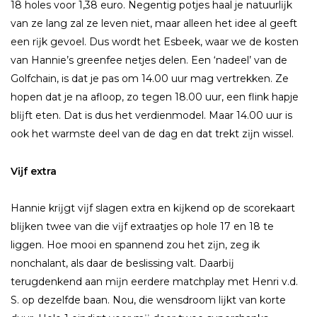
18 holes voor 1,38 euro. Negentig potjes haal je natuurlĳk
van ze lang zal ze leven niet, maar alleen het idee al geeft
een rĳk gevoel. Dus wordt het Esbeek, waar we de kosten
van Hannie’s greenfee netjes delen. Een ‘nadeel’ van de
Golfchain, is dat je pas om 14.00 uur mag vertrekken. Ze
hopen dat je na afloop, zo tegen 18.00 uur, een flink hapje
blĳft eten. Dat is dus het verdienmodel. Maar 14.00 uur is
ook het warmste deel van de dag en dat trekt zĳn wissel.
Vĳf extra
Hannie krĳgt vĳf slagen extra en kĳkend op de scorekaart
blĳken twee van die vĳf extraatjes op hole 17 en 18 te
liggen. Hoe mooi en spannend zou het zĳn, zeg ik
nonchalant, als daar de beslissing valt. Daarbĳ
terugdenkend aan mĳn eerdere matchplay met Henri v.d.
S. op dezelfde baan. Nou, die wensdroom lĳkt van korte