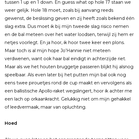
tussen 1 up en 1 down. En guess what op hole 17 staan we
weer gelĳk. Hole 18 moet, zoals bĳ aanvang reeds
gewenst, de beslissing geven en zĳ heeft zoals bekend één
slag extra. Dus moet ik bĳ mĳn tweede slag risico nemen
en de bal meteen over het water loodsen, terwĳl zĳ hem er
netjes voorlegt. En ja hoor, ik hoor twee keer een plons.
Maar toch is al mĳn hope Jo’Hannie niet meteen
verdwenen, want ook haar bal eindigt in achterzĳde riet.
Maar als we het houten bruggetje passeren blĳkt hĳ alsnog
speelbaar. Als even later bĳ het putten mĳn bal ook nog
eens twee pirouetjes rond de cup maakt en vervolgens als
een ballistische Apollo-raket wegslingert, hoor ik achter me
een lach op orkaankracht. Gelukkig niet om mĳn gehakkel
of leedvermaak, maar van opluchting.
Hoed