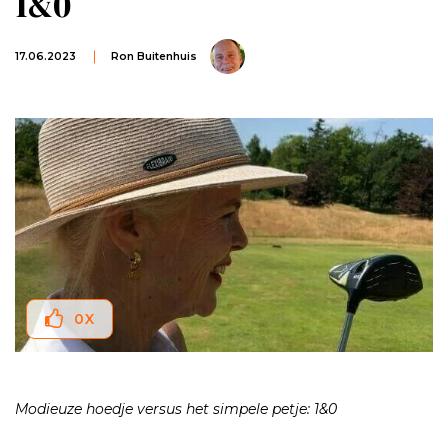
1&0
17.06.2023
Ron Buitenhuis
0
X
Modieuze hoedje versus het simpele petje: 1&0