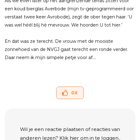
Als we even later op het aangrenzende terras zitten voor
een koud bierglas Averbode (mĳn tv-geprogrammeerd oor
verstaat twee keer Avrobode), zegt de ober tegen haar. ‘U
was wel héél blĳ hè mevrouw. We hoorden U tot hier.’
En dat was ze terecht. De vrouw met de mooiste
zonnehoed van de NVGJ gaat terecht een ronde verder.
Daar neem ik mĳn simpele petje voor af….
0
X
Wil je een reactie plaatsen of reacties van
anderen lezen?
Klik hier
om in te loggen..