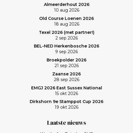
Almeerderhout 2026
balans op. En ik? (Bij vlagen) best goed gespeeld. Het
10 aug 2026
verlies was voorzien; gedaan en laten, dus. Maar de
Old Course Loenen 2026
memorabele ronde en de waanzinnige slagen van
18 aug 2026
Frank zullen mij nog lang bijblijven. Topgast, topdag!
Texel 2026 (met partner!)
Frank, bedankt!
2 sep 2026
BEL-NED Herkenbosche 2026
9 sep 2026
Broekpolder 2026
21 sep 2026
Zaanse 2026
28 sep 2026
EMGJ 2026 East Sussex National
15 okt 2026
Dirkshorn 9e Stamppot Cup 2026
19 okt 2026
Laatste nieuws