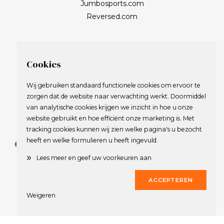
Jumbosports.com
Reversed.com
Cookies
Wij gebruiken standaard functionele cookies om ervoor te
zorgen dat de website naar verwachting werkt. Doormiddel
van analytische cookies krijgen we inzicht in hoe u onze
website gebruikt en hoe efficiënt onze marketing is. Met
tracking cookies kunnen wij zien welke pagina's u bezocht
heeft en welke formulieren u heeft ingevuld.
© 2009-2023 Nederlandse Vereniging van Golfspelende
»
Journalisten.
Lees meer en geef uw voorkeuren aan
Alle rechten voorbehouden.
ACCEPTEREN
Privacy Statement
en
Copyright
Weigeren
Deze website werd gerealiseerd door
Dirk