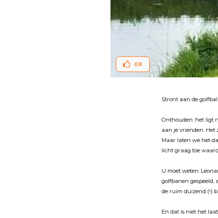
0
X
Stront aan de golfbal
Onthouden: het ligt no
aan je vrienden. Het
Maar laten we het da
licht graag toe waar
U moet weten: Leonar
golfbanen gespeeld, a
de ruim duizend (!) 
En dat is niet het l