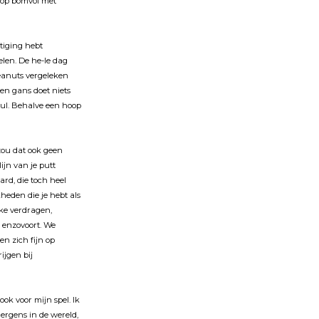
shop bomvol met
ftiging hebt
elen. De he-le dag
peanuts vergeleken
Een gans doet niets
nul. Behalve een hoop
zou dat ook geen
ĳn van je putt
ard, die toch heel
eden die je hebt als
ĳke verdragen,
 enzovoort. We
en zich fĳn op
krĳgen bĳ
ook voor mĳn spel. Ik
ergens in de wereld,