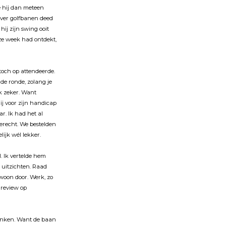
e hĳ dan meteen
 over golfbanen deed
 hĳ zĳn swing ooit
ze week had ontdekt,
toch op attendeerde.
de ronde, zolang je
k zeker. Want
hĳ voor zĳn handicap
r. Ik had het al
erecht. We bestelden
elĳk wél lekker.
. Ik vertelde hem
uitzichten. Raad
woon door. Werk, zo
 review op
denken. Want de baan