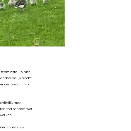
lf tenminste. En niet
e erbarmelĳk slecht.
nder tekort. En ik
rschĳnlĳk meer
rchitect schreef over
n werken.
Vianen moesten wĳ