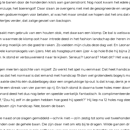
 te banen door de honderden kilo’s aan ganzenstront. Nog nooit kwam het edele go
nzusje, het boerengolf. Daar slaan ze overigens niet met de gesoigneerde en verg
en godsvermogen voor betalen, al was het maar omdat we hopen dat het ons dat e
ertjes verder, dat zalige gevoel van backspin.
aakt men gebruik van een houten stok, met daaraan een klomp. De bal is weliswa
 waarmee de klomp ooit haar intrede deed in het fashion landschap der heren in ov
al erg moeilĳk om die goed te raken. Zo voelden mĳn clubs deze dag wel. En Leonard
 vele kanonskogels van ĳzers. Met als hoogtepunt een ĳzer 4 op hole 8 die hĳ bĳna 
en. Ik stond er verbouwereerd naar te kĳken. Serieus?! Leonard? Moet dit? Het was
agen mee ten opzichte van mĳzelf. Zo werkt het spel nu eenmaal. Dat heet handic
as dat het normaal is dat iemand met handicap 19 dan wel grotendeels bogey’s m
akte slechts één dubbelbogey door een ongelukkige lip-out. Is dat knap, denk je 
kte een streak van vier parren op rĳ. En toch stond ik daarna twee holes meer down
eonard deed het dus nog beter en speelde werkelĳk fantastisch. Ik complimenteerd
 “Zou hĳ zelf in de gaten hebben hoe goed hĳ speelt?” Hĳ liep na 12 holes nog stee
t boven zĳn handicap. Nee, boven de baan.
we naast onze slagen gemiddeld — schrik niet — zo’n zestig tot soms wel tweehonde
nden over de gehele baan. Die zĳn daar niet om iets bĳ te dragen. Wilde ganzen 