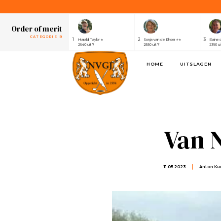
1
2
3
Henri van der Steen ⭐⭐⭐⭐⭐⭐⭐
Robert Elsing
Marijk
2430 uit 7
2410 uit 7
2320 ui
Order of merit
CATEGORIE B
1
2
3
Harald Taylor ⭐
Sonja van de Rhoer ⭐⭐
Elaine 
2640 uit 7
2550 uit 7
2390 ui
Order of merit
HOME
UITSLAGEN
SPONSOREN
1
2
3
Alwin de Rijke
Eric Venghaus
Joland
1100 uit 3
1060 uit 3
1000 ui
Order of merit
CATEGORIE A
1
2
3
Henri van der Steen ⭐⭐⭐⭐⭐⭐⭐
Robert Elsing
Marijk
2430 uit 7
2410 uit 7
2320 ui
Van 
Order of merit
CATEGORIE B
1
2
3
Harald Taylor ⭐
Sonja van de Rhoer ⭐⭐
Elaine 
2640 uit 7
2550 uit 7
2390 ui
11.05.2023
Anton Kui
Order of merit
SPONSOREN
1
2
3
Alwin de Rijke
Eric Venghaus
Joland
1100 uit 3
1060 uit 3
1000 ui