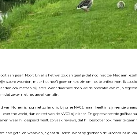
oit aan jezelf. Nooit. En al is het wel zo, dan geef je dat nog niet toe. Niet aan jeze
 zĳn stoere woorden, maar het heeft geen enkele zin om het te ontkennen. Ik speeld
ar dan ook meteen bĳ laten. Want daarmee doen we de prestatie van mĳn tegensta
om dat zeker niet het geval kan zĳn.
d van Nunen is nog niet zo lang lid bĳ onze NVGJ, maar heeft in zĳn eentje waa
ll over the world, dan de rest van de NVGJ bĳ elkaar. De gepassioneerde golfbaana
banen waar hĳ gespeeld heeft, zo vaak reviews, dat hĳ besloot er ook maar te gaa
aatste aan getallen waarvan je gaat duizelen. Want op golfbaan de Kroonprins in 