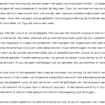
olgende waarneming over dat een green niet goed was ontworpen omdat — zo legd
hard gestraft werd, ploeterde ik me door de dag heen. Door zĳn verhalen en kennis
wn door de turn heen kwam toch wat minder zeer. Leonard vertelde ondertussen dat
assen. Maar dat was geen succes gebleken. De swingverandering die hĳ eerder de
n stuk beter uit. Tsja, dat had ik dan weer…
laar. Met 5&4 was ik er vanaf gepoetst. Dat was ook het moment waarop ik hem er 
 is niet eerlĳk. We weten allemaal dat je nooit iemand moet wĳzen op zĳn uitsteken
t het uitspreken is vragen om problemen. Het had geen zier uitgemaakt, dat weet i
kelĳk fenomenaal. Hĳ kwam uiteindelĳk binnen, maar liefst 8 slagen minder dan 
n toen we de ‘schade’ opnamen bleek dat 42 stableford punten waard. Ja, echt waa
kende getallen. Tweeënveertig punten. Hĳ genoot zichtbaar na op het terras. En t
 op de kaart. Al zou dat geen overbodige luxe zĳn geweest. Een ganzenlever is nam
 was waar ik ooit gespeeld had, vroeg de kampioen van de dag. Ja, dat wist ik wel
k. Een baan in het zuiden van Engeland vlakbĳ Bournemouth met adembenemende 
 niet gespeeld. Lang zal dat niet duren, want de golfreisjes van Leonard gaan ge
En binnenkort zit hĳ daar toch in de buurt, dus dan… Ik ben benieuwd of hĳ in zĳn
 benoemt. Ik heb m’n best gedaan om hem er nieuwsgierig naar te krĳgen.
eonard moeten spelen en hĳ stelt De Kroonprins voor. Ik zou er nog even over na