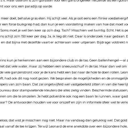
t’s it. Maar daarom is zo’n golfbaan voor een gans ongeveer hetzelfde als een golf
t voor ons: een paradĳs op aarde.
eer doet, behalve gras eten. Hĳ schĳt veel. Als je ooit eens een flinke voedselvergi
er een forse buikgriep had, dan kun je een voorstelling maken van hoe dat moet vo
Soms moet je wel tien keer op zo’n dag. Toch? Misschien wel twintig. Echt. Het is 
s schĳt zo’n 150 keer per dag. Ja, ik lieg dit niet. Daar is onderzoek naar gedaan. 
 en dat bĳna met dezelfde vaart er achteraan weer uitpersen. Bĳdrage: volstrekt 
ins kun je herkennen aan een bĳzondere club in de tas. Geen ballenhengel — al 
met dat vele water, maar zĳ hebben een sneeuwschuif in de tas. Maar dan wel om l
e vele ganzenstront voor je de kans hebt een bal naar de hole te doen rollen. Leon
t, had ook dit nog nooit gezien. We bespraken de mogelĳkheden en de onmogelĳkh
pers van zo’n baan. Dat zal ongetwĳfeld wel vastgebeiteld zitten in van die heerl
ureau door stampvoetende kleuters die alles zielig vinden. Beschermde statussen,
en om die te omzeilen. Je hebt potverdrie ook nog een baan te runnen, waar gast
aar? De antwoorden houden we voor onszelf en zĳn in informele sfeer wel te ver
loos, dat wist je misschien nog niet. Maar na vandaag dan gelukkig wel. Dat gold 
al vanaf de tee krĳgen. Terwĳl Leonard de ene anekdote over een bĳzondere hole, 