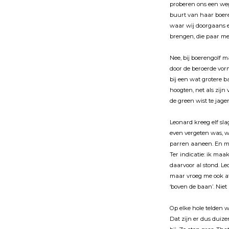
proberen ons een weg
buurt van haar boere
waar wĳ doorgaans e
brengen, die paar met
Nee, bĳ boerengolf m
door de beroerde vorm
bĳ een wat grotere b
hoogten, net als zĳn
de green wist te jag
Leonard kreeg elf sl
even vergeten was, w
parren aaneen. En ma
Ter indicatie: ik maa
daarvoor al stond. L
maar vroeg me ook af;
‘boven de baan’. Nie
Op elke hole telden 
Dat zĳn er dus duize