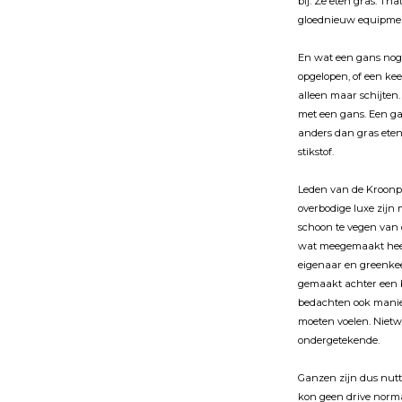
bĳ. Ze eten gras. Tha
gloednieuw equipmen
En wat een gans nog m
opgelopen, of een ke
alleen maar schĳten. 
met een gans. Een gan
anders dan gras eten
stikstof.
Leden van de Kroonpr
overbodige luxe zĳn 
schoon te vegen van d
wat meegemaakt heef
eigenaar en greenkee
gemaakt achter een b
bedachten ook manier
moeten voelen. Nietw
ondergetekende.
Ganzen zĳn dus nutte
kon geen drive norma