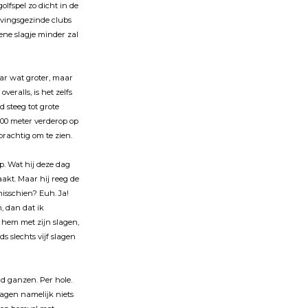
lfspel zo dicht in de
evingsgezinde clubs
ne slagje minder zal
ar wat groter, maar
eralls, is het zelfs
 steeg tot grote
200 meter verderop op
 prachtig om te zien.
ap. Wat hĳ deze dag
aakt. Maar hĳ reeg de
misschien? Euh. Ja!
, dan dat ik
e hem met zĳn slagen,
ds slechts vĳf slagen
rd ganzen. Per hole.
dragen namelĳk niets