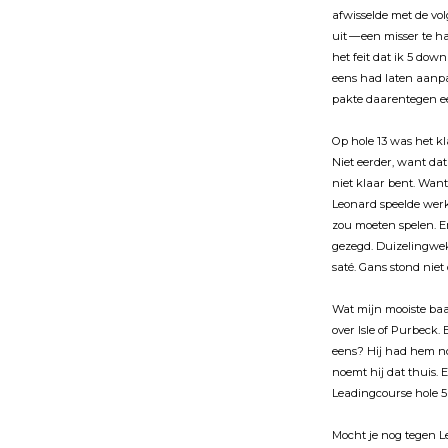
afwisselde met de v
uit — een misser te 
het feit dat ik 5 do
eens had laten aanp
pakte daarentegen ee
Op hole 13 was het k
Niet eerder, want dat
niet klaar bent. Wan
Leonard speelde wer
zou moeten spelen. E
gezegd. Duizelingwek
saté. Gans stond niet
Wat mĳn mooiste baan
over Isle of Purbec
eens? Hĳ had hem nog
noemt hĳ dat thuis. 
Leadingcourse hole 5
Mocht je nog tegen L