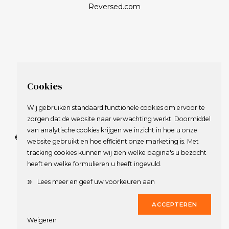
Reversed.com
Cookies
Wij gebruiken standaard functionele cookies om ervoor te
zorgen dat de website naar verwachting werkt. Doormiddel
van analytische cookies krijgen we inzicht in hoe u onze
© 2009-2023 Nederlandse Vereniging van Golfspelende
website gebruikt en hoe efficiënt onze marketing is. Met
Journalisten.
tracking cookies kunnen wij zien welke pagina's u bezocht
Alle rechten voorbehouden.
heeft en welke formulieren u heeft ingevuld.
Privacy Statement
en
Copyright
»
Lees meer en geef uw voorkeuren aan
Deze website werd gerealiseerd door
Dirk
ACCEPTEREN
Weigeren