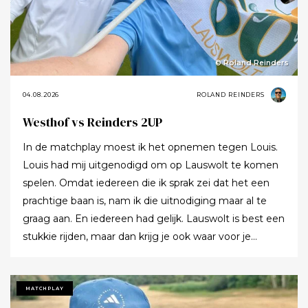
© Roland Reinders
04.08.2026
ROLAND REINDERS
Westhof vs Reinders 2UP
In de matchplay moest ik het opnemen tegen Louis.
Louis had mij uitgenodigd om op Lauswolt te komen
spelen. Omdat iedereen die ik sprak zei dat het een
prachtige baan is, nam ik die uitnodiging maar al te
graag aan. En iedereen had gelijk. Lauswolt is best een
stukkie rijden, maar dan krijg je ook waar voor je
moeite. Ik denk dat ik tijdens de ronde wel een keer of
twaalf heb gezegd dat ik het zo’n mooie baan vond.
Tot ik uiteindelijk aankondigde dat ik het nu echt niet
MATCHPLAY
meer ging zeggen.