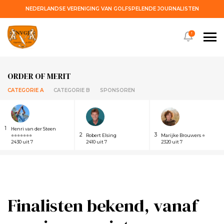
NEDERLANDSE VERENIGING VAN GOLFSPELENDE JOURNALISTEN
!
ORDER OF MERIT
CATEGORIE A
CATEGORIE B
SPONSOREN
1
Henri van der Steen
2
3
⭐⭐⭐⭐⭐⭐⭐
Robert Elsing
Marijke Brouwers ⭐
2430 uit 7
2410 uit 7
2320 uit 7
Finalisten bekend, vanaf