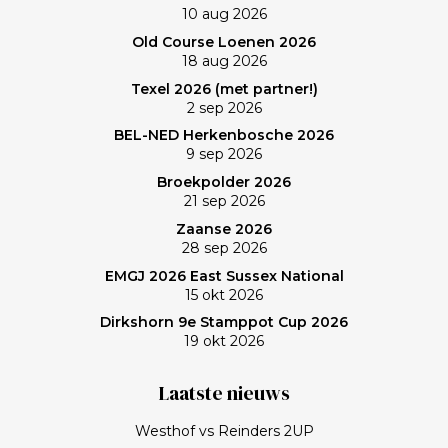
10 aug 2026
verlies was voorzien; gedaan en laten, dus. Maar de
Old Course Loenen 2026
memorabele ronde en de waanzinnige slagen van
18 aug 2026
Frank zullen mij nog lang bijblijven. Topgast, topdag!
Texel 2026 (met partner!)
Frank, bedankt!
2 sep 2026
BEL-NED Herkenbosche 2026
9 sep 2026
Broekpolder 2026
21 sep 2026
Zaanse 2026
28 sep 2026
EMGJ 2026 East Sussex National
15 okt 2026
Dirkshorn 9e Stamppot Cup 2026
19 okt 2026
Laatste nieuws
Westhof vs Reinders 2UP