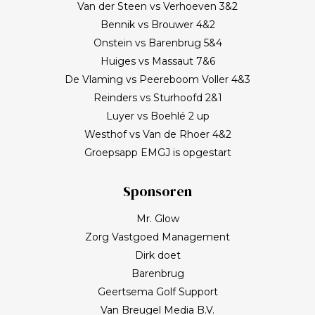
Van der Steen vs Verhoeven 3&2
Bennik vs Brouwer 4&2
Onstein vs Barenbrug 5&4
Huiges vs Massaut 7&6
De Vlaming vs Peereboom Voller 4&3
Reinders vs Sturhoofd 2&1
Luyer vs Boehlé 2 up
Westhof vs Van de Rhoer 4&2
Groepsapp EMGJ is opgestart
Sponsoren
Mr. Glow
Zorg Vastgoed Management
Dirk doet
Barenbrug
Geertsema Golf Support
Van Breugel Media B.V.