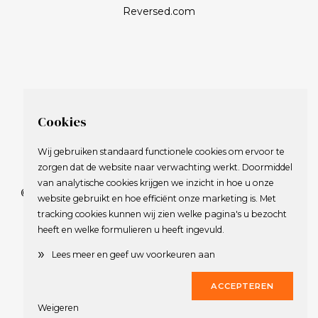
Reversed.com
Cookies
Wij gebruiken standaard functionele cookies om ervoor te
zorgen dat de website naar verwachting werkt. Doormiddel
van analytische cookies krijgen we inzicht in hoe u onze
© 2009-2023 Nederlandse Vereniging van Golfspelende
website gebruikt en hoe efficiënt onze marketing is. Met
Journalisten.
tracking cookies kunnen wij zien welke pagina's u bezocht
Alle rechten voorbehouden.
heeft en welke formulieren u heeft ingevuld.
Privacy Statement
en
Copyright
»
Lees meer en geef uw voorkeuren aan
Deze website werd gerealiseerd door
Dirk
ACCEPTEREN
Weigeren