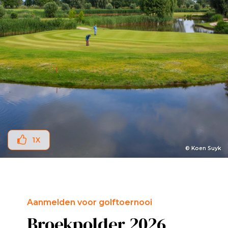
1
X
© Koen Suyk
Aanmelden voor golftoernooi
Broekpolder 2026