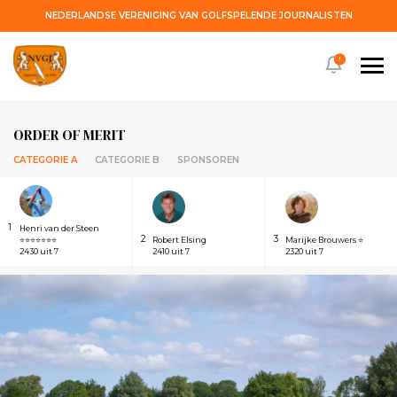
NEDERLANDSE VERENIGING VAN GOLFSPELENDE JOURNALISTEN
!
ORDER OF MERIT
CATEGORIE A
CATEGORIE B
SPONSOREN
1
Henri van der Steen
2
3
⭐⭐⭐⭐⭐⭐⭐
Robert Elsing
Marijke Brouwers ⭐
2430 uit 7
2410 uit 7
2320 uit 7