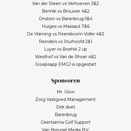
Van der Steen vs Verhoeven 3&2
Bennik vs Brouwer 4&2
Onstein vs Barenbrug 5&4
Huiges vs Massaut 7&6
De Vlaming vs Peereboom Voller 4&3
Reinders vs Sturhoofd 2&1
Luyer vs Boehlé 2 up
Westhof vs Van de Rhoer 4&2
Groepsapp EMGJ is opgestart
Sponsoren
Mr. Glow
Zorg Vastgoed Management
Dirk doet
Barenbrug
Geertsema Golf Support
Van Breugel Media B.V.