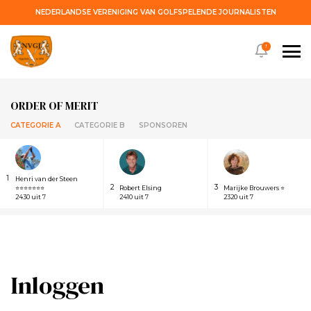
NEDERLANDSE VERENIGING VAN GOLFSPELENDE JOURNALISTEN
!
ORDER OF MERIT
CATEGORIE A
CATEGORIE B
SPONSOREN
1
Henri van der Steen
2
3
⭐⭐⭐⭐⭐⭐⭐
Robert Elsing
Marijke Brouwers ⭐
2430 uit 7
2410 uit 7
2320 uit 7
Inloggen