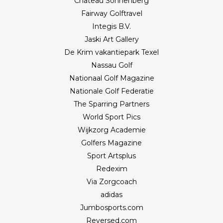
Château Sonnenberg
Fairway Golftravel
Integis B.V.
Jaski Art Gallery
De Krim vakantiepark Texel
Nassau Golf
Nationaal Golf Magazine
Nationale Golf Federatie
The Sparring Partners
World Sport Pics
Wijkzorg Academie
Golfers Magazine
Sport Artsplus
Redexim
Via Zorgcoach
adidas
Jumbosports.com
Reversed.com