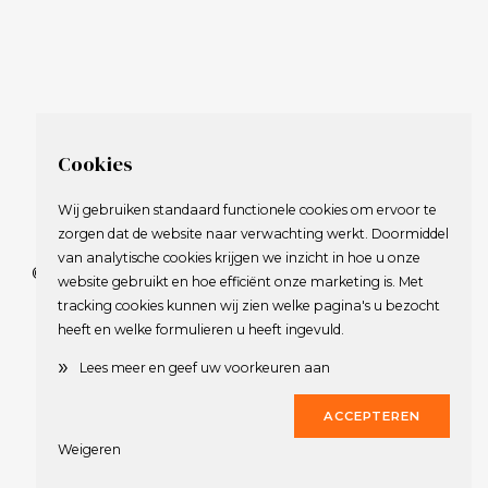
Cookies
Wij gebruiken standaard functionele cookies om ervoor te
zorgen dat de website naar verwachting werkt. Doormiddel
van analytische cookies krijgen we inzicht in hoe u onze
© 2009-2023 Nederlandse Vereniging van Golfspelende
website gebruikt en hoe efficiënt onze marketing is. Met
Journalisten.
tracking cookies kunnen wij zien welke pagina's u bezocht
Alle rechten voorbehouden.
heeft en welke formulieren u heeft ingevuld.
Privacy Statement
en
Copyright
»
Lees meer en geef uw voorkeuren aan
Deze website werd gerealiseerd door
Dirk
ACCEPTEREN
Weigeren