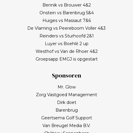
Bennik vs Brouwer 4&2
Onstein vs Barenbrug 5&4
Huiges vs Massaut 7&6
De Vlaming vs Peereboom Voller 4&3
Reinders vs Sturhoofd 2&1
Luyer vs Boehlé 2 up
Westhof vs Van de Rhoer 4&2
Groepsapp EMGJ is opgestart
Sponsoren
Mr. Glow
Zorg Vastgoed Management
Dirk doet
Barenbrug
Geertsema Golf Support
Van Breugel Media B.V.