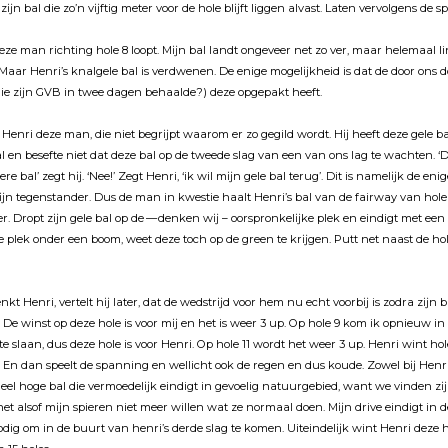
zĳn bal die zo’n vĳftig meter voor de hole blĳft liggen alvast. Laten vervolgens de s
eze man richting hole 8 loopt. Mĳn bal landt ongeveer net zo ver, maar helemaal l
 Maar Henri’s knalgele bal is verdwenen. De enige mogelĳkheid is dat de door ons d
r die zĳn GVB in twee dagen behaalde?) deze opgepakt heeft.
Henri deze man, die niet begrĳpt waarom er zo gegild wordt. Hĳ heeft deze gele 
l en besefte niet dat deze bal op de tweede slag van een van ons lag te wachten. ‘De 
e bal’ zegt hĳ. ‘Nee!’ Zegt Henri, ‘ik wil mĳn gele bal terug’. Dit is namelĳk de enig
mĳn tegenstander. Dus de man in kwestie haalt Henri’s bal van de fairway van hole 
r. Dropt zĳn gele bal op de — denken wĳ – oorspronkelĳke plek en eindigt met een
ige plek onder een boom, weet deze toch op de green te krĳgen. Putt net naast de h
nkt Henri, vertelt hĳ later, dat de wedstrĳd voor hem nu echt voorbĳ is zodra zĳn b
 De winst op deze hole is voor mĳ en het is weer 3 up. Op hole 9 kom ik opnieuw i
e slaan, dus deze hole is voor Henri. Op hole 11 wordt het weer 3 up. Henri wint ho
 En dan speelt de spanning en wellicht ook de regen en dus koude. Zowel bĳ Henri 
heel hoge bal die vermoedelĳk eindigt in gevoelig natuurgebied, want we vinden zĳ
 het alsof mĳn spieren niet meer willen wat ze normaal doen. Mĳn drive eindigt in 
dig om in de buurt van henri’s derde slag te komen. Uiteindelĳk wint Henri deze h