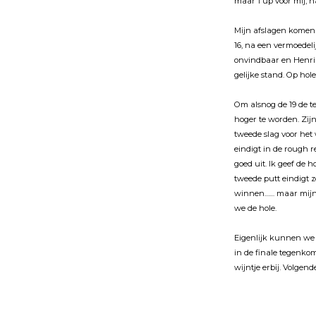
maar 1 up voor mĳ, na
Mĳn afslagen komen n
16, na een vermoedelĳ
onvindbaar en Henri l
gelĳke stand. Op hole
Om alsnog de 19 de t
hoger te worden. Zĳn 
tweede slag voor het
eindigt in de rough r
goed uit. Ik geef de h
tweede putt eindigt z
winnen…… maar mĳn pu
we de hole.
Eigenlĳk kunnen we h
in de finale tegenko
wĳntje erbĳ. Volgend