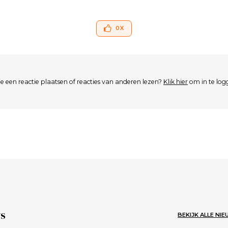
0
X
je een reactie plaatsen of reacties van anderen lezen?
Klik hier
om in te log
s
BEKIJK ALLE NI