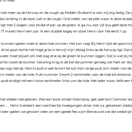
 15 holes.
iet meer op de fairway en de rough op Midden Brabant is voor mĳ erg lastig. De g
ke landing in de sloot, valt in de rough. Drie meter van de plek waar ik deze dropte
igt met 2 slagen, voor birdie of par, op de green. Ik ga nu voor vĳf dus geef deze h
 17 maakt Henri een par. Ik een dubbel bogey en staat Henri voor het eerst 1 up.
e kunnen spelen móet ik deze hole winnen. Het kan nog! Bĳ Henri lĳkt de spannin
drive gaat rechts het hoge gras in terwĳl mĳn afslag links op de fairway ligt. Dat
 water moet blĳven om met slag drie op de green te kunnen liggen. Dat is wat bĳ He
echts naast de bunker. Gelukkig krĳg ik de bal die jammer genoeg wel heel ver door 
oop nog niet op. Henri’s putt is veel te kort terwĳl mĳn lange putt zo’n meter van de 
o’n meter van de hole. Putt nummer 3 komt 2 centimeter voor de hole tot stilstand.
tt eindigt nét een halve centimeter links van de hole. Met ieder maar liefst een 
et allebei niet geloven. Wat een bizar einde! Matchplay: gek spel toch! Jammer da
men ….. Henri trakteert: een overheerlĳk tweegangen diner met o.a. gebakken slipto
e keer spelen we gewoon weer om een goede fles wĳn! Benieuwd wie die wedstrĳd w