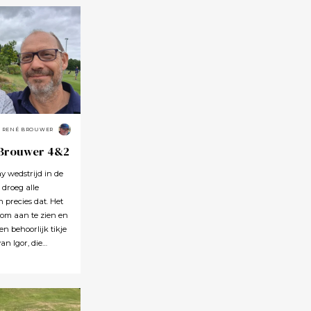
RENÉ BROUWER
 Brouwer 4&2
 wedstrijd in de
 droeg alle
precies dat. Het
 om aan te zien en
en behoorlijk tikje
an Igor, die
et einde van de
pgewekt
t hij zich niet
n een matchplay