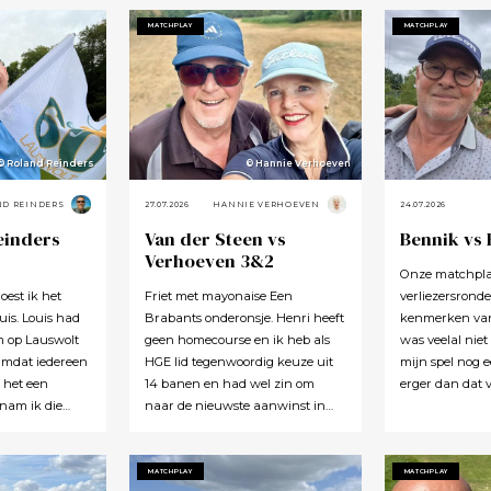
MATCHPLAY
MATCHPLAY
© Roland Reinders
© Hannie Verhoeven
ND REINDERS
27.07.2026
HANNIE VERHOEVEN
24.07.2026
einders
Van der Steen vs
Bennik vs
Verhoeven 3&2
Onze matchplay
oest ik het
Friet met mayonaise Een
verliezersronde
is. Louis had
Brabants onderonsje. Henri heeft
kenmerken van 
m op Lauswolt
geen homecourse en ik heb als
was veelal niet
Omdat iedereen
HGE lid tegenwoordig keuze uit
mijn spel nog e
t het een
14 banen en had wel zin om
erger dan dat v
 nam ik die
naar de nieuwste aanwinst in
helemaal aan h
al te graag
Maastricht te gaan. Het werd na
middag toch o
ad gelijk.
wat overleg Gendersteyn. Tja, of
concludeerde da
en stukkie
dit nou de beste keuze was? Nog
kon herinnere
MATCHPLAY
MATCHPLAY