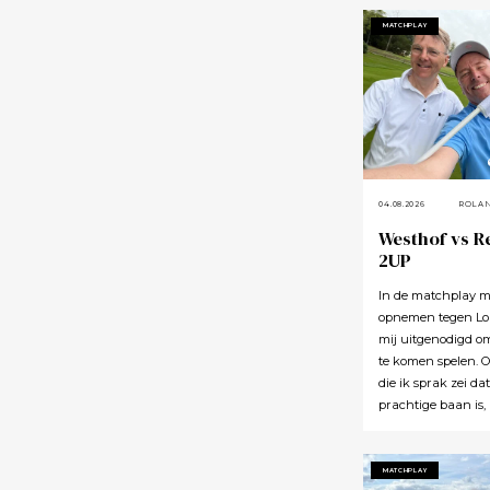
MATCHPLAY
04.08.2026
ROLA
Westhof vs R
2UP
In de matchplay m
opnemen tegen Lou
mij uitgenodigd o
te komen spelen. 
die ik sprak zei da
prachtige baan is,
uitnodiging maar 
aan. En iedereen h
Lauswolt is best e
MATCHPLAY