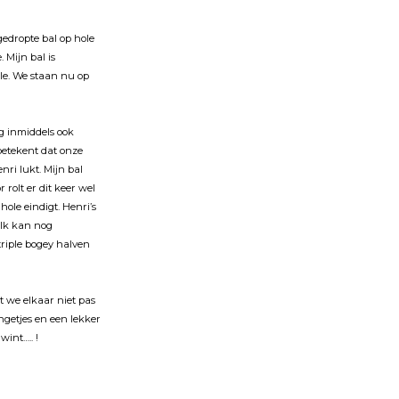
edropte bal op hole
. Mĳn bal is
ole. We staan nu op
g inmiddels ook
 betekent dat onze
nri lukt. Mĳn bal
rolt er dit keer wel
hole eindigt. Henri’s
 Ik kan nog
triple bogey halven
t we elkaar niet pas
ngetjes en een lekker
int….. !