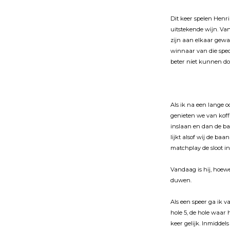
Dit keer spelen Henr
uitstekende wĳn. Van
zĳn aan elkaar gewaa
winnaar van die speci
beter níet kunnen doe
Als ik na een lange 
genieten we van koff
inslaan en dan de ba
lĳkt alsof wĳ de baan
matchplay de sloot in
Vandaag is hĳ, hoewel
duwen.
Als een speer ga ik v
hole 5, de hole waar 
keer gelĳk. Inmiddels