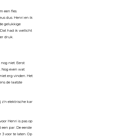
m een fles
eus dus. Henri en ik
de gelukkige
 Dat had ik wellicht
er druk.
nog niet. Eerst
). Nog even wat
niet erg vinden. Het
ens de laatste
 z’n elektrische kar
 voor Henri is pas op
t een par. De eerste
 3 voor te laten. Op