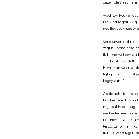
deze hole slaat Henri 
wachten keurig tot d
Die vind ik gelukkig.
(wellicht zo’n spele
Verbouwereerd roept 
zegt hĳ. Vond deze ba
ik breng wel een ander
zĳn bezit zo vertelt 
Henri kan weer verde
ligt op een heel last
bogey vanaf.
Op de achtste hole de
bunker terecht komt.
mĳn bal in de rough t
we beiden een bogey.
het. Henri slaat een 
terug. En bĳ mĳ lĳkt
ik heb twee slagen no