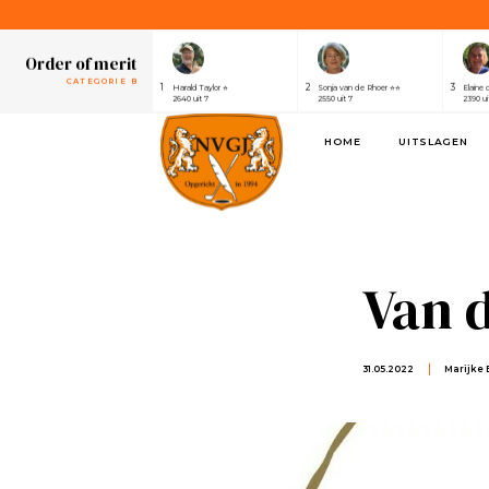
1
2
3
Henri van der Steen ⭐⭐⭐⭐⭐⭐⭐
Robert Elsing
Marijk
2430 uit 7
2410 uit 7
2320 ui
Order of merit
CATEGORIE B
1
2
3
Harald Taylor ⭐
Sonja van de Rhoer ⭐⭐
Elaine 
2640 uit 7
2550 uit 7
2390 ui
Order of merit
HOME
UITSLAGEN
SPONSOREN
1
2
3
Alwin de Rijke
Eric Venghaus
Joland
1100 uit 3
1060 uit 3
1000 ui
Order of merit
CATEGORIE A
1
2
3
Henri van der Steen ⭐⭐⭐⭐⭐⭐⭐
Robert Elsing
Marijk
2430 uit 7
2410 uit 7
2320 ui
Van 
Order of merit
CATEGORIE B
1
2
3
Harald Taylor ⭐
Sonja van de Rhoer ⭐⭐
Elaine 
2640 uit 7
2550 uit 7
2390 ui
31.05.2022
Marijke
Order of merit
SPONSOREN
1
2
3
Alwin de Rijke
Eric Venghaus
Joland
1100 uit 3
1060 uit 3
1000 ui