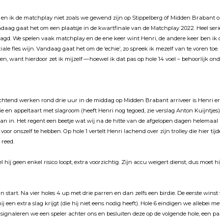
i en ik de matchplay niet zoals we gewend zĳn op Stippelberg óf Midden Brabant o
daag gaat het om een plaatsje in de kwartfinale van de Matchplay 2022. Heel seri
gd. We spelen vaak matchplay en de ene keer wint Henri, de andere keer ben ik 
ale fles wĳn. Vandaag gaat het om de ‘echie’, zo spreek ik mezelf van te voren toe.
n, want hierdoor zet ik mĳzelf — hoewel ik dat pas op hole 14 voel – behoorlĳk ond
ochtend werken rond drie uur in de middag op Midden Brabant arriveer is Henri er 
ie en appeltaart met slagroom (heeft Henri nog tegoed, zie verslag Anton Kuĳntjes
an in. Het regent een beetje wat wĳ na de hitte van de afgelopen dagen helemaal 
 voor onszelf te hebben. Op hole 1 vertelt Henri lachend over zĳn trolley die hier tĳd
 reed.
 hĳ geen enkel risico loopt, extra voorzichtig. Zĳn accu weigert dienst, dus moet hĳ
an start. Na vier holes 4 up met drie parren en dan zelfs een birdie. De eerste winst
hĳ een extra slag krĳgt (die hĳ niet eens nodig heeft). Hole 6 eindigen we allebei me
 signaleren we een speler achter ons en besluiten deze op de volgende hole, een par