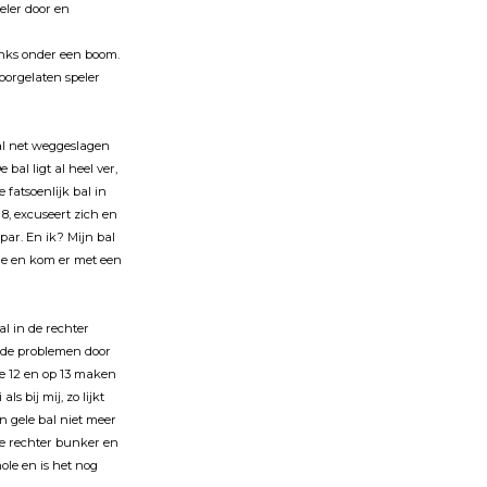
peler door en
inks onder een boom.
oorgelaten speler
bal net weggeslagen
bal ligt al heel ver,
e fatsoenlĳk bal in
8, excuseert zich en
 par. En ik? Mĳn bal
ole en kom er met een
al in de rechter
n de problemen door
le 12 en op 13 maken
als bĳ mĳ, zo lĳkt
n gele bal niet meer
de rechter bunker en
ole en is het nog