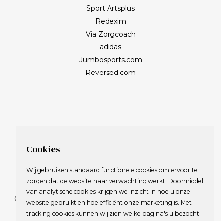
Sport Artsplus
Redexim
Via Zorgcoach
adidas
Jumbosports.com
Reversed.com
Cookies
Wij gebruiken standaard functionele cookies om ervoor te
zorgen dat de website naar verwachting werkt. Doormiddel
van analytische cookies krijgen we inzicht in hoe u onze
© 2009-2023 Nederlandse Vereniging van Golfspelende
website gebruikt en hoe efficiënt onze marketing is. Met
Journalisten.
tracking cookies kunnen wij zien welke pagina's u bezocht