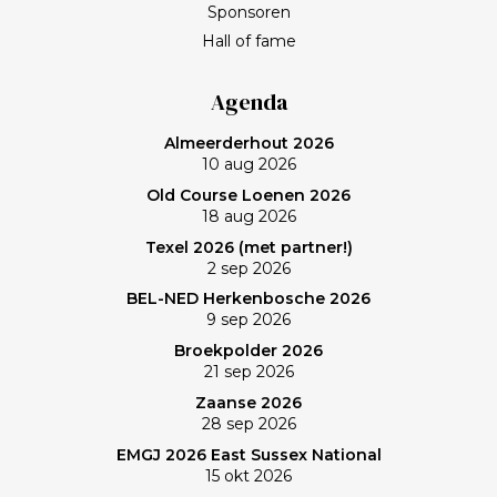
leven en wat werkelijk belangrijk is. Met het stoppen
Sponsoren
van het programma Kassa gaat Frank bij BNN/VARA
Hall of fame
een roerige tijd tegemoet. Spelen op een welhaast
verlaten baan en uiteindelijk zonovergoten Purmer
Agenda
was ‘even helemaal niets; heerlijk’, zo maakt Frank de
Almeerderhout 2026
balans op. En ik? (Bij vlagen) best goed gespeeld. Het
10 aug 2026
verlies was voorzien; gedaan en laten, dus. Maar de
Old Course Loenen 2026
memorabele ronde en de waanzinnige slagen van
18 aug 2026
Frank zullen mij nog lang bijblijven. Topgast, topdag!
Texel 2026 (met partner!)
Frank, bedankt!
2 sep 2026
BEL-NED Herkenbosche 2026
9 sep 2026
Broekpolder 2026
21 sep 2026
Zaanse 2026
28 sep 2026
EMGJ 2026 East Sussex National
15 okt 2026