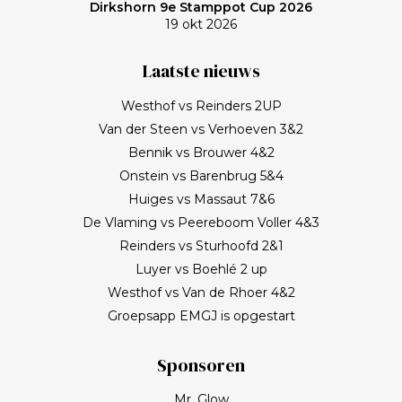
Dirkshorn 9e Stamppot Cup 2026
19 okt 2026
Laatste nieuws
Westhof vs Reinders 2UP
Van der Steen vs Verhoeven 3&2
Bennik vs Brouwer 4&2
Onstein vs Barenbrug 5&4
Huiges vs Massaut 7&6
De Vlaming vs Peereboom Voller 4&3
Reinders vs Sturhoofd 2&1
Luyer vs Boehlé 2 up
Westhof vs Van de Rhoer 4&2
Groepsapp EMGJ is opgestart
Sponsoren
Mr. Glow