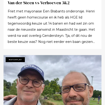
Van der Steen vs Verhoeven 3&2
Friet met mayonaise Een Brabants onderonsje. Henri
heeft geen homecourse en ik heb als HGE lid
tegenwoordig keuze uit 14 banen en had wel zin om
naar de nieuwste aanwinst in Maastricht te gaan. Het
werd na wat overleg Gendersteyn. Tja, of dit nou de
beste keuze was? Nog niet eerder een baan gezien
waarbij er op de fairways geen groen grassprietje meer
te vinden is: wordt de klimaatcrisis de angstgegner
voor meer banen? Ze hebben echt hun best gedaan
MATCHPLAY
om de afslagplaatsen en de greens groen te houden
maar dat leverde weer allerlei andere problemen op (
oa drassigheid rondom en op de greens ) dus
uitdaging volop! Ik denk dat buiten ons iedereen op de
hoogte was : wij waren de enige spelers in de baan!!!
Voor we echt van start gingen nog allebei de
handicaptabellen goed bestudeerd : kijken of er met