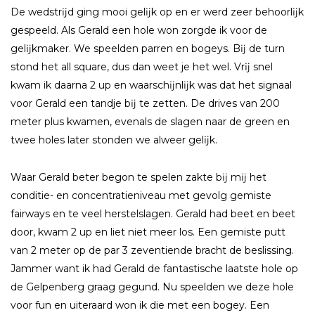
De wedstrĳd ging mooi gelĳk op en er werd zeer behoorlĳk
gespeeld. Als Gerald een hole won zorgde ik voor de
gelĳkmaker. We speelden parren en bogeys. Bĳ de turn
stond het all square, dus dan weet je het wel. Vrĳ snel
kwam ik daarna 2 up en waarschĳnlĳk was dat het signaal
voor Gerald een tandje bĳ te zetten. De drives van 200
meter plus kwamen, evenals de slagen naar de green en
twee holes later stonden we alweer gelĳk.
Waar Gerald beter begon te spelen zakte bĳ mĳ het
conditie- en concentratieniveau met gevolg gemiste
fairways en te veel herstelslagen. Gerald had beet en beet
door, kwam 2 up en liet niet meer los. Een gemiste putt
van 2 meter op de par 3 zeventiende bracht de beslissing.
Jammer want ik had Gerald de fantastische laatste hole op
de Gelpenberg graag gegund. Nu speelden we deze hole
voor fun en uiteraard won ik die met een bogey. Een