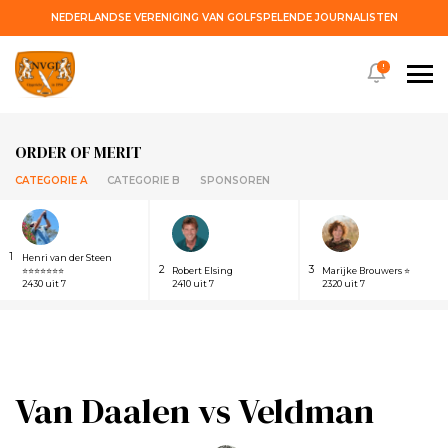
NEDERLANDSE VERENIGING VAN GOLFSPELENDE JOURNALISTEN
!
ORDER OF MERIT
CATEGORIE A
CATEGORIE B
SPONSOREN
1
Henri van der Steen
2
3
⭐⭐⭐⭐⭐⭐⭐
Robert Elsing
Marijke Brouwers ⭐
2430 uit 7
2410 uit 7
2320 uit 7
Van Daalen vs Veldman