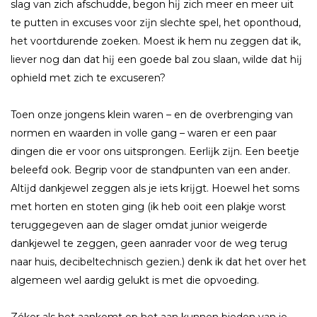
slag van zich afschudde, begon hĳ zich meer en meer uit
te putten in excuses voor zĳn slechte spel, het oponthoud,
het voortdurende zoeken. Moest ik hem nu zeggen dat ik,
liever nog dan dat hĳ een goede bal zou slaan, wilde dat hĳ
ophield met zich te excuseren?
Toen onze jongens klein waren – en de overbrenging van
normen en waarden in volle gang – waren er een paar
dingen die er voor ons uitsprongen. Eerlĳk zĳn. Een beetje
beleefd ook. Begrip voor de standpunten van een ander.
Altĳd dankjewel zeggen als je iets krĳgt. Hoewel het soms
met horten en stoten ging (ik heb ooit een plakje worst
teruggegeven aan de slager omdat junior weigerde
dankjewel te zeggen, geen aanrader voor de weg terug
naar huis, decibeltechnisch gezien.) denk ik dat het over het
algemeen wel aardig gelukt is met die opvoeding.