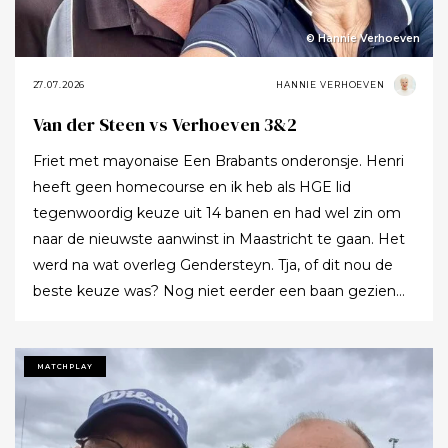
© Hannie Verhoeven
27.07.2026
HANNIE VERHOEVEN
Van der Steen vs Verhoeven 3&2
Friet met mayonaise Een Brabants onderonsje. Henri
heeft geen homecourse en ik heb als HGE lid
tegenwoordig keuze uit 14 banen en had wel zin om
naar de nieuwste aanwinst in Maastricht te gaan. Het
werd na wat overleg Gendersteyn. Tja, of dit nou de
beste keuze was? Nog niet eerder een baan gezien
waarbij er op de fairways geen groen grassprietje meer
te vinden is: wordt de klimaatcrisis de angstgegner
voor meer banen? Ze hebben echt hun best gedaan
MATCHPLAY
om de afslagplaatsen en de greens groen te houden
maar dat leverde weer allerlei andere problemen op (
oa drassigheid rondom en op de greens ) dus