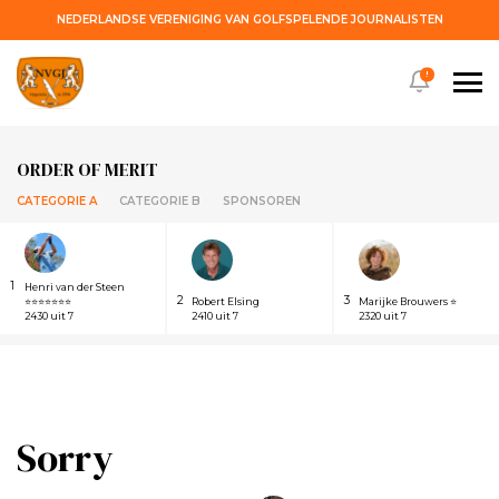
NEDERLANDSE VERENIGING VAN GOLFSPELENDE JOURNALISTEN
!
ORDER OF MERIT
CATEGORIE A
CATEGORIE B
SPONSOREN
1
Henri van der Steen
2
3
⭐⭐⭐⭐⭐⭐⭐
Robert Elsing
Marijke Brouwers ⭐
2430 uit 7
2410 uit 7
2320 uit 7
Sorry