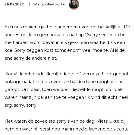
26.07.2022
Martijn Paehlig ⭐⭐
Excuses maken gaat niet iedereen even gemakkelĳk af. De
door Elton John geschreven smartlap ’ Sorry seems to be
the hardest word’ bevat in elk geval één waarheid als een
koe. Sorry zeggen kost soms enorm veel moeite. Al is de
ene sorry de andere niet.
‘Sorry! Ik heb duidelĳk mĳn dag niet’, zei onze flightgenoot
onlangs nadat hĳ de zoveelste bal de diepe rough in had
getopt. Om daar, toen we door diezelfde rough op zoek
waren naar zĳn bal aan toe te voegen ‘Ik vind dit echt heel
erg, sorry, sorry.’
Het waren de zoveelste sorry’s van de dag. Niets lukte bĳ
hem en waar hĳ eerst nog manmoedig lachend de slechte