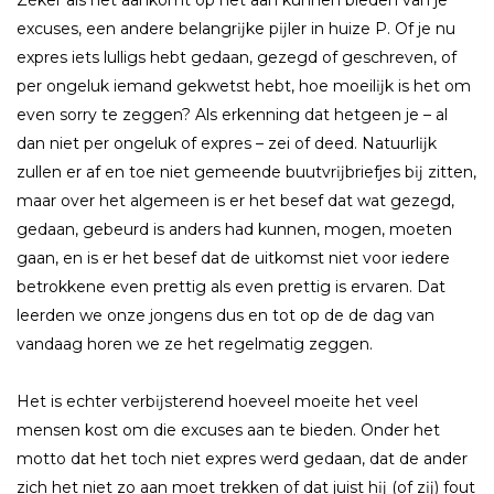
Zéker als het aankomt op het aan kunnen bieden van je
excuses, een andere belangrĳke pĳler in huize P. Of je nu
expres iets lulligs hebt gedaan, gezegd of geschreven, of
per ongeluk iemand gekwetst hebt, hoe moeilĳk is het om
even sorry te zeggen? Als erkenning dat hetgeen je – al
dan niet per ongeluk of expres – zei of deed. Natuurlĳk
zullen er af en toe niet gemeende buutvrĳbriefjes bĳ zitten,
maar over het algemeen is er het besef dat wat gezegd,
gedaan, gebeurd is anders had kunnen, mogen, moeten
gaan, en is er het besef dat de uitkomst niet voor iedere
betrokkene even prettig als even prettig is ervaren. Dat
leerden we onze jongens dus en tot op de de dag van
vandaag horen we ze het regelmatig zeggen.
Het is echter verbĳsterend hoeveel moeite het veel
mensen kost om die excuses aan te bieden. Onder het
motto dat het toch niet expres werd gedaan, dat de ander
zich het niet zo aan moet trekken of dat juist hĳ (of zĳ) fout