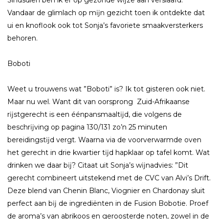
Vandaar de glimlach op mĳn gezicht toen ik ontdekte dat
ui en knoflook ook tot Sonja’s favoriete smaakversterkers
behoren.
Boboti
Weet u trouwens wat ”Boboti” is? Ik tot gisteren ook niet.
Maar nu wel. Want dit van oorsprong Zuid-Afrikaanse
rĳstgerecht is een éénpansmaaltĳd, die volgens de
beschrĳving op pagina 130/131 zo’n 25 minuten
bereidingstĳd vergt. Waarna via de voorverwarmde oven
het gerecht in drie kwartier tĳd hapklaar op tafel komt. Wat
drinken we daar bĳ? Citaat uit Sonja’s wĳnadvies: ”Dit
gerecht combineert uitstekend met de CVC van Alvi’s Drift.
Deze blend van Chenin Blanc, Viognier en Chardonay sluit
perfect aan bĳ de ingrediënten in de Fusion Bobotie. Proef
de aroma’s van abrikoos en geroosterde noten, zowel in de