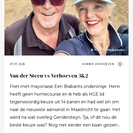
© Hannie Verhoeven
27.07.2026
HANNIE VERHOEVEN
Van der Steen vs Verhoeven 3&2
Friet met mayonaise Een Brabants onderonsje. Henri
heeft geen homecourse en ik heb als HGE lid
tegenwoordig keuze uit 14 banen en had wel zin om
naar de nieuwste aanwinst in Maastricht te gaan. Het
werd na wat overleg Gendersteyn. Tja, of dit nou de
beste keuze was? Nog niet eerder een baan gezien
waarbij er op de fairways geen groen grassprietje meer