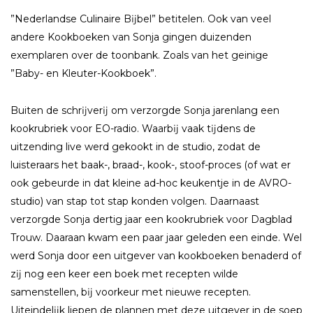
”Nederlandse Culinaire Bĳbel” betitelen. Ook van veel
andere Kookboeken van Sonja gingen duizenden
exemplaren over de toonbank. Zoals van het geinige
”Baby- en Kleuter-Kookboek”.
Buiten de schrĳverĳ om verzorgde Sonja jarenlang een
kookrubriek voor EO-radio. Waarbĳ vaak tĳdens de
uitzending live werd gekookt in de studio, zodat de
luisteraars het baak-, braad-, kook-, stoof-proces (of wat er
ook gebeurde in dat kleine ad-hoc keukentje in de AVRO-
studio) van stap tot stap konden volgen. Daarnaast
verzorgde Sonja dertig jaar een kookrubriek voor Dagblad
Trouw. Daaraan kwam een paar jaar geleden een einde. Wel
werd Sonja door een uitgever van kookboeken benaderd of
zĳ nog een keer een boek met recepten wilde
samenstellen, bĳ voorkeur met nieuwe recepten.
Uiteindelĳk liepen de plannen met deze uitgever in de soep