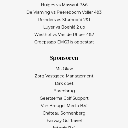
Huiges vs Massaut 7&6
De Vlaming vs Peereboom Voller 4&3
Reinders vs Sturhoofd 2&1
Luyer vs Boehlé 2 up
Westhof vs Van de Rhoer 4&2
Groepsapp EMGJ is opgestart
Sponsoren
Mr. Glow
Zorg Vastgoed Management
Dirk doet
Barenbrug
Geertsema Golf Support
Van Breugel Media B.V.
Château Sonnenberg
Fairway Golftravel
Integis B.V.