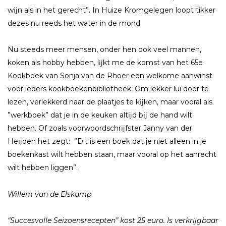
wĳn als in het gerecht”. In Huize Kromgelegen loopt tikker
dezes nu reeds het water in de mond.
Nu steeds meer mensen, onder hen ook veel mannen,
koken als hobby hebben, lĳkt me de komst van het 65e
Kookboek van Sonja van de Rhoer een welkome aanwinst
voor ieders kookboekenbibliotheek. Om lekker lui door te
lezen, verlekkerd naar de plaatjes te kĳken, maar vooral als
”werkboek” dat je in de keuken altĳd bĳ de hand wilt
hebben. Of zoals voorwoordschrĳfster Janny van der
Heĳden het zegt: ”Dit is een boek dat je niet alleen in je
boekenkast wilt hebben staan, maar vooral op het aanrecht
wilt hebben liggen”.
Willem van de Elskamp
“Succesvolle Seizoensrecepten” kost 25 euro. Is verkrĳgbaar