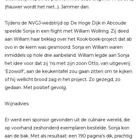
(flauwer wordt het niet…). Jammer dan.
Tĳdens de NVGJ-wedstrĳd op De Hoge Dĳk in Abcoude
speelde Sonja in een flight met William Wollring. Zĳ deed
aan William haar beklag over het Kook-boek-project dat ab
ovo in de kiem was gesmoord. Sonja en William waren
inmiddels op hole drie aanbeland. William legde aan Sonja
het idee voor dat zĳ ’ns met zĳn zoon Otto, van uitgeverĳ
’Ezowolf’, aan de keukentafel zou gaan zitten om te kĳken
of hĳ wellicht brood zag in het project. Zo gezegd, zo
gedaan. Met positief gevolg.
Wĳnadvies
Er werd een sponsor gevonden uit de culinaire wereld, die
op voorhand zeshonderd exemplaren bestelde. Sonja kon
aan de bak. Met als resultaat: een 190 pagina’s dik, prachtig