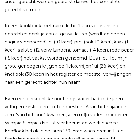
ander gerecht worden gebruikt danwel het complete
gerecht vormen.
In een kookboek met ruim de helft aan vegetarische
gerechten denk je dan al gauw dat sla (wordt op negen
pagina’s genoemd), ei (10 keer), prei (ook 10 keer), kaas (11
keer), sjalotje (12 verwĳzingen), tomaat (14 keer), rode peper
(15 keer) het vaakst worden genoemd. Dus niet. Tot mĳn
grote genoegen krĳgen de ”lekkernĳen” ui (28 keer) en
knoflook (30 keer) in het register de meeste verwĳzingen
naar een gerecht achter hun naam.
Even een persoonlĳke noot: mĳn vader had in de jaren
vĳftig en zestig een grote moestuin. Als in het najaar de
uien ”van het land” kwamen, aten mĳn vader, moeder en
Wimpie Slimpie drie tot vier keer in de week hachee.
Knoflook heb ik in de jaren ‘70 leren waarderen in Italië.
Sindsdien ben ik er op gezonde wĳze aan verslaafd.