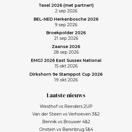
Frank zullen mij nog lang bijblijven. Topgast, topdag!
Texel 2026 (met partner!)
Frank, bedankt!
2 sep 2026
BEL-NED Herkenbosche 2026
9 sep 2026
Broekpolder 2026
21 sep 2026
Zaanse 2026
28 sep 2026
EMGJ 2026 East Sussex National
15 okt 2026
Dirkshorn 9e Stamppot Cup 2026
19 okt 2026
Laatste nieuws
Westhof vs Reinders 2UP
Van der Steen vs Verhoeven 3&2
Bennik vs Brouwer 4&2
Onstein vs Barenbrug 5&4