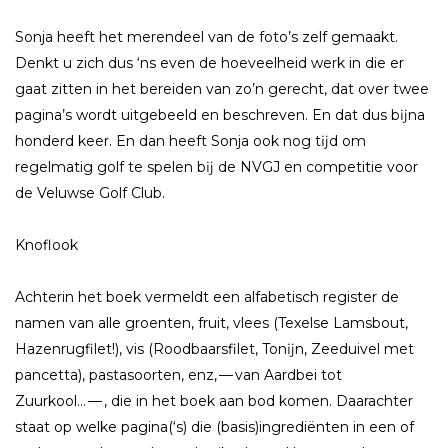
Sonja heeft het merendeel van de foto’s zelf gemaakt.
Denkt u zich dus ‘ns even de hoeveelheid werk in die er
gaat zitten in het bereiden van zo’n gerecht, dat over twee
pagina’s wordt uitgebeeld en beschreven. En dat dus bĳna
honderd keer. En dan heeft Sonja ook nog tĳd om
regelmatig golf te spelen bĳ de NVGJ en competitie voor
de Veluwse Golf Club.
Knoflook
Achterin het boek vermeldt een alfabetisch register de
namen van alle groenten, fruit, vlees (Texelse Lamsbout,
Hazenrugfilet!), vis (Roodbaarsfilet, Tonĳn, Zeeduivel met
pancetta), pastasoorten, enz, — van Aardbei tot
Zuurkool… — , die in het boek aan bod komen. Daarachter
staat op welke pagina(‘s) die (basis)ingrediënten in een of