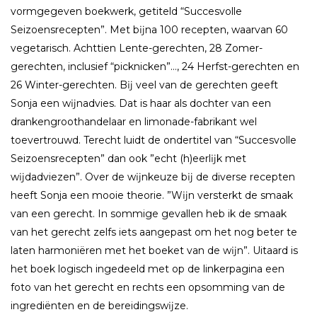
vormgegeven boekwerk, getiteld “Succesvolle
Seizoensrecepten”. Met bĳna 100 recepten, waarvan 60
vegetarisch. Achttien Lente-gerechten, 28 Zomer-
gerechten, inclusief “picknicken”…, 24 Herfst-gerechten en
26 Winter-gerechten. Bĳ veel van de gerechten geeft
Sonja een wĳnadvies. Dat is haar als dochter van een
drankengroothandelaar en limonade-fabrikant wel
toevertrouwd. Terecht luidt de ondertitel van “Succesvolle
Seizoensrecepten” dan ook ”echt (h)eerlĳk met
wĳdadviezen”. Over de wĳnkeuze bĳ de diverse recepten
heeft Sonja een mooie theorie. ”Wĳn versterkt de smaak
van een gerecht. In sommige gevallen heb ik de smaak
van het gerecht zelfs iets aangepast om het nog beter te
laten harmoniëren met het boeket van de wĳn”. Uitaard is
het boek logisch ingedeeld met op de linkerpagina een
foto van het gerecht en rechts een opsomming van de
ingrediënten en de bereidingswĳze.