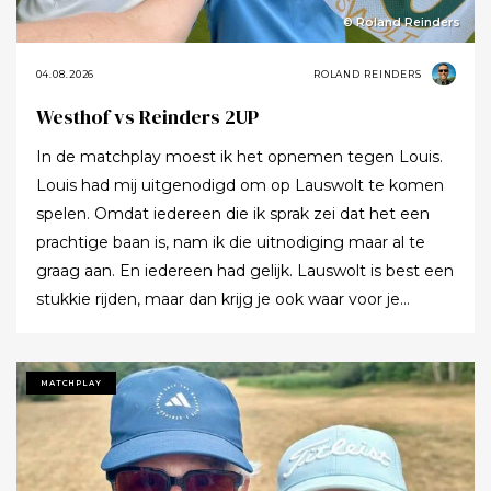
© Roland Reinders
04.08.2026
ROLAND REINDERS
Westhof vs Reinders 2UP
In de matchplay moest ik het opnemen tegen Louis.
Louis had mij uitgenodigd om op Lauswolt te komen
spelen. Omdat iedereen die ik sprak zei dat het een
prachtige baan is, nam ik die uitnodiging maar al te
graag aan. En iedereen had gelijk. Lauswolt is best een
stukkie rijden, maar dan krijg je ook waar voor je
moeite. Ik denk dat ik tijdens de ronde wel een keer of
twaalf heb gezegd dat ik het zo’n mooie baan vond.
Tot ik uiteindelijk aankondigde dat ik het nu echt niet
MATCHPLAY
meer ging zeggen.