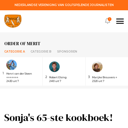
NEDERLANDSE VERENIGING VAN GOLFSPELENDE JOURNALISTEN
!
ORDER OF MERIT
CATEGORIE A
CATEGORIE B
SPONSOREN
1
Henri van der Steen
2
3
⭐⭐⭐⭐⭐⭐⭐
Robert Elsing
Marijke Brouwers ⭐
2430 uit 7
2410 uit 7
2320 uit 7
Sonja's 65-ste kookboek!