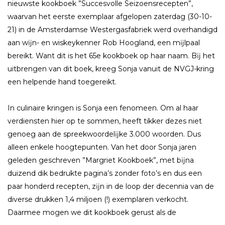
nieuwste kookboek ”Succesvolle Seizoensrecepten”,
waarvan het eerste exemplaar afgelopen zaterdag (30-10-
21) in de Amsterdamse Westergasfabriek werd overhandigd
aan wĳn- en wiskeykenner Rob Hoogland, een mĳlpaal
bereikt. Want dit is het 65e kookboek op haar naam. Bĳ het
uitbrengen van dit boek, kreeg Sonja vanuit de NVGJ-kring
een helpende hand toegereikt.
In culinaire kringen is Sonja een fenomeen. Om al haar
verdiensten hier op te sommen, heeft tikker dezes niet
genoeg aan de spreekwoordelĳke 3.000 woorden. Dus
alleen enkele hoogtepunten. Van het door Sonja jaren
geleden geschreven ”Margriet Kookboek”, met bĳna
duizend dik bedrukte pagina’s zonder foto’s en dus een
paar honderd recepten, zĳn in de loop der decennia van de
diverse drukken 1,4 miljoen (!) exemplaren verkocht.
Daarmee mogen we dit kookboek gerust als de