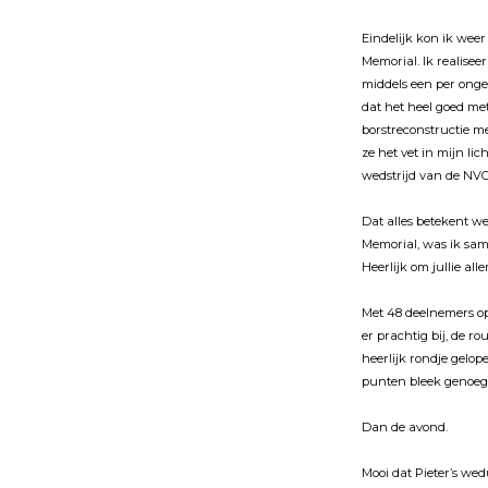
Eindelĳk kon ik wee
Memorial. Ik realise
middels een per onge
dat het heel goed me
borstreconstructie m
ze het vet in mĳn li
wedstrĳd van de NVG
Dat alles betekent w
Memorial, was ik sa
Heerlĳk om jullie all
Met 48 deelnemers op 
er prachtig bĳ, de 
heerlĳk rondje gelop
punten bleek genoeg 
Dan de avond.
Mooi dat Pieter’s w