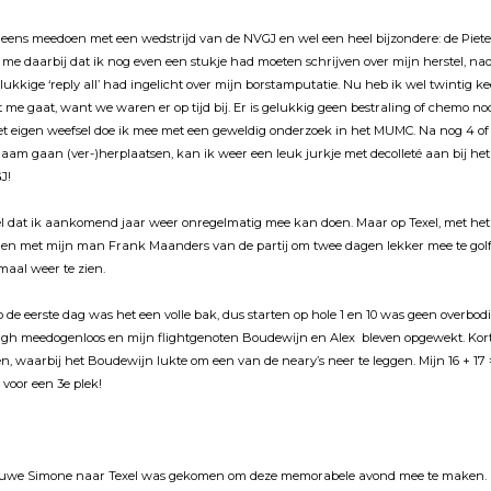
r eens meedoen met een wedstrĳd van de NVGJ en wel een heel bĳzondere: de Pie
er me daarbĳ dat ik nog even een stukje had moeten schrĳven over mĳn herstel, nad
lukkige ‘reply all’ had ingelicht over mĳn borstamputatie. Nu heb ik wel twintig 
t me gaat, want we waren er op tĳd bĳ. Er is gelukkig geen bestraling of chemo nod
et eigen weefsel doe ik mee met een geweldig onderzoek in het MUMC. Na nog 4 of 
chaam gaan (ver-)herplaatsen, kan ik weer een leuk jurkje met decolleté aan bĳ he
J!
el dat ik aankomend jaar weer onregelmatig mee kan doen. Maar op Texel, met he
men met mĳn man Frank Maanders van de partĳ om twee dagen lekker mee te golfe
emaal weer te zien.
de eerste dag was het een volle bak, dus starten op hole 1 en 10 was geen overbodi
rough meedogenloos en mĳn flightgenoten Boudewĳn en Alex bleven opgewekt. Ko
en, waarbĳ het Boudewĳn lukte om een van de neary’s neer te leggen. Mĳn 16 + 17 =
voor een 3e plek!
eduwe Simone naar Texel was gekomen om deze memorabele avond mee te maken.