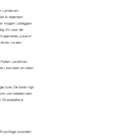
ter Landman
at ik iedereen
keer mogen uitleggen
ig. En voor de
5 operaties ,waarin
t diner na een
t Pieter Landman
n, borrelen en eten.
ge luxe. De baan ligt
rtom we hebben een
 33 stableford
 Prachtige woorden