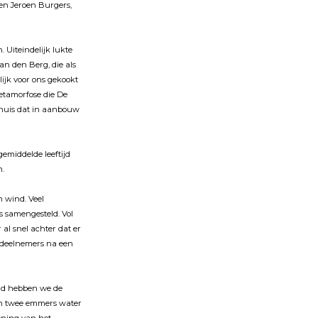
 en Jeroen Burgers,
. Uiteindelĳk lukte
an den Berg, die als
lĳk voor ons gekookt
etamorfose die De
ubhuis dat in aanbouw
 gemiddelde leeftĳd
n.
n wind. Veel
s samengesteld. Vol
al snel achter dat er
e deelnemers na een
ind hebben we de
een twee emmers water