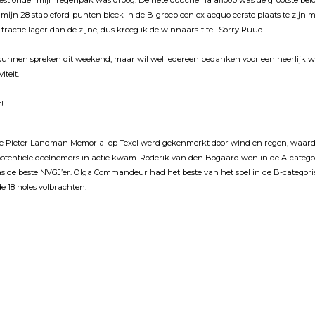
est onder mĳn regenpak was droog. De hete douche na afloop was de grootste bel
mĳn 28 stableford-punten bleek in de B-groep een ex aequo eerste plaats te zĳn 
ractie lager dan de zĳne, dus kreeg ik de winnaars-titel. Sorry Ruud.
 kunnen spreken dit weekend, maar wil wel iedereen bedanken voor een heerlĳk w
iteit.
r!
e Pieter Landman Memorial op Texel werd gekenmerkt door wind en regen, waardo
potentiële deelnemers in actie kwam. Roderik van den Bogaard won in de A-catego
de beste NVGJ’er. Olga Commandeur had het beste van het spel in de B-categorie.
de 18 holes volbrachten.