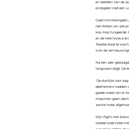
en beelden van de as
eindigden met een ui
Goed microfoongebruik
het Willem om alle p
kiss miss fungeerde.
en de hele horeca-br
Texelse staat te wach
is en de vernieuwing
Na een zeer geslaagd
langzaam stĳgt. De ee
De startlĳst voor da
deelnemers hadden da
goede moed zĳn er to
misschien geen slech
aantal holes afgehaa
Mĳn flight met Jolan
laatste twee holes m