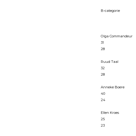
B-categorie
Olga Commandeur
31
28
Ruud Taal
32
28
Anneke Boere
40
24
Ellen Kroes
25
23