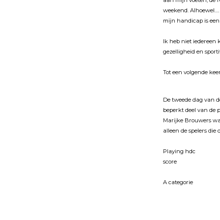
aan mĳn voeten, de r
weekend. Alhoewel…. 
mĳn handicap is een f
Ik heb niet iedereen
gezelligheid en sportiv
Tot een volgende kee
De tweede dag van d
beperkt deel van de 
Marĳke Brouwers was 
alleen de spelers die 
Playing hdc
score
A categorie