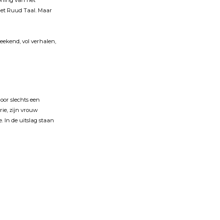
oning van het
met Ruud Taal. Maar
eekend, vol verhalen,
or slechts een
rie, zĳn vrouw
 In de uitslag staan