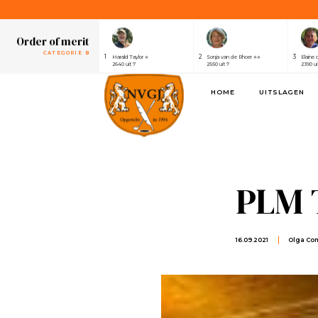
1
2
3
Henri van der Steen ⭐⭐⭐⭐⭐⭐⭐
Robert Elsing
Marijk
2430 uit 7
2410 uit 7
2320 ui
Order of merit
CATEGORIE B
1
2
3
Harald Taylor ⭐
Sonja van de Rhoer ⭐⭐
Elaine 
2640 uit 7
2550 uit 7
2390 ui
Order of merit
HOME
UITSLAGEN
SPONSOREN
1
2
3
Alwin de Rijke
Eric Venghaus
Joland
1100 uit 3
1060 uit 3
1000 ui
Order of merit
CATEGORIE A
1
2
3
Henri van der Steen ⭐⭐⭐⭐⭐⭐⭐
Robert Elsing
Marijk
2430 uit 7
2410 uit 7
2320 ui
PLM T
Order of merit
CATEGORIE B
1
2
3
Harald Taylor ⭐
Sonja van de Rhoer ⭐⭐
Elaine 
2640 uit 7
2550 uit 7
2390 ui
16.09.2021
Olga C
Order of merit
SPONSOREN
1
2
3
Alwin de Rijke
Eric Venghaus
Joland
1100 uit 3
1060 uit 3
1000 ui