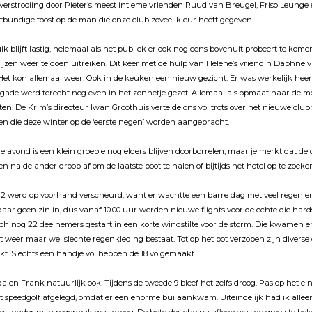
verstrooiing door Pieter’s meest intieme vrienden Ruud van Breugel, Friso Leunge
tbundige toost op de man die onze club zoveel kleur heeft gegeven.
 blĳft lastig, helemaal als het publiek er ook nog eens bovenuit probeert te komen
rĳzen weer te doen uitreiken. Dit keer met de hulp van Helene’s vriendin Daphne v
 Het kon allemaal weer. Ook in de keuken een nieuw gezicht. Er was werkelĳk heer
igade werd terecht nog even in het zonnetje gezet. Allemaal als opmaat naar de m
ten. De Krim’s directeur Iwan Groothuis vertelde ons vol trots over het nieuwe cl
en die deze winter op de ‘eerste negen’ worden aangebracht.
e avond is een klein groepje nog elders blĳven doorborrelen, maar je merkt dat de
n na de ander droop af om de laatste boot te halen of bĳtĳds het hotel op te zoeke
g 2 werd op voorhand verscheurd, want er wachtte een barre dag met veel regen e
ar geen zin in, dus vanaf 10.00 uur werden nieuwe flights voor de echte die hard
ch nog 22 deelnemers gestart in een korte windstilte voor de storm. Die kwamen er 
t weer maar wel slechte regenkleding bestaat. Tot op het bot verzopen zĳn divers
kt. Slechts een handje vol hebben de 18 volgemaakt.
da en Frank natuurlĳk ook. Tĳdens de tweede 9 bleef het zelfs droog. Pas op het e
et speedgolf afgelegd, omdat er een enorme bui aankwam. Uiteindelĳk had ik all