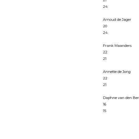
21
24
Arnoud de Jager
20
24
Frank Maanders
22
21
Annette de Jong
22
21
Daphne van den Be
16
15