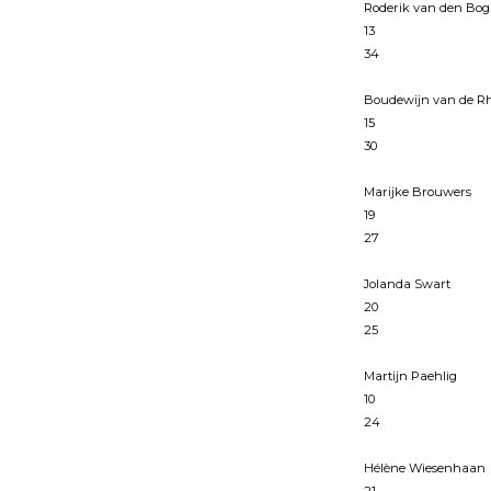
Roderik van den Bo
13
34
Boudewĳn van de R
15
30
Marĳke Brouwers
19
27
Jolanda Swart
20
25
Martĳn Paehlig
10
24
Hélène Wiesenhaan