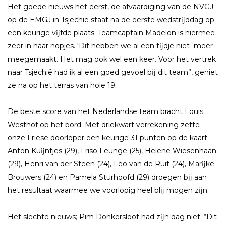
Het goede nieuws het eerst, de afvaardiging van de NVGJ
op de EMGJ in Tsjechië staat na de eerste wedstrĳddag op
een keurige vĳfde plaats. Teamcaptain Madelon is hiermee
zeer in haar nopjes. ‘Dit hebben we al een tĳdje niet meer
meegemaakt. Het mag ook wel een keer. Voor het vertrek
naar Tsjechië had ik al een goed gevoel bĳ dit team”, geniet
ze na op het terras van hole 19.
De beste score van het Nederlandse team bracht Louis
Westhof op het bord. Met driekwart verrekening zette
onze Friese doorloper een keurige 31 punten op de kaart.
Anton Kuĳntjes (29), Friso Leunge (25), Helene Wiesenhaan
(29), Henri van der Steen (24), Leo van de Ruit (24), Marĳke
Brouwers (24) en Pamela Sturhoofd (29) droegen bĳ aan
het resultaat waarmee we voorlopig heel blĳ mogen zĳn.
Het slechte nieuws; Pim Donkersloot had zĳn dag niet. “Dit