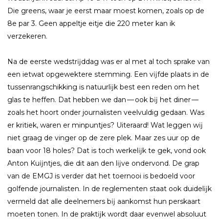
Die greens, waar je eerst maar moest komen, zoals op de
8e par 3. Geen appeltje eitje die 220 meter kan ik
verzekeren.
Na de eerste wedstrĳddag was er al met al toch sprake van
een ietwat opgewektere stemming. Een vĳfde plaats in de
tussenrangschikking is natuurlĳk best een reden om het
glas te heffen. Dat hebben we dan — ook bĳ het diner —
zoals het hoort onder journalisten veelvuldig gedaan. Was
er kritiek, waren er minpuntjes? Uiteraard! Wat leggen wĳ
niet graag de vinger op de zere plek. Maar zes uur op de
baan voor 18 holes? Dat is toch werkelĳk te gek, vond ook
Anton Kuĳntjes, die dit aan den lĳve ondervond. De grap
van de EMGJ is verder dat het toernooi is bedoeld voor
golfende journalisten. In de reglementen staat ook duidelĳk
vermeld dat alle deelnemers bĳ aankomst hun perskaart
moeten tonen. In de praktĳk wordt daar evenwel absoluut