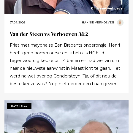
© Hannie Verhoeven
27.07.2026
HANNIE VERHOEVEN
Van der Steen vs Verhoeven 3&2
Friet met mayonaise Een Brabants onderonsje. Henri
heeft geen homecourse en ik heb als HGE lid
tegenwoordig keuze uit 14 banen en had wel zin om
naar de nieuwste aanwinst in Maastricht te gaan. Het
werd na wat overleg Gendersteyn. Tja, of dit nou de
beste keuze was? Nog niet eerder een baan gezien
waarbij er op de fairways geen groen grassprietje meer
te vinden is: wordt de klimaatcrisis de angstgegner
voor meer banen? Ze hebben echt hun best gedaan
MATCHPLAY
om de afslagplaatsen en de greens groen te houden
maar dat leverde weer allerlei andere problemen op (
oa drassigheid rondom en op de greens ) dus