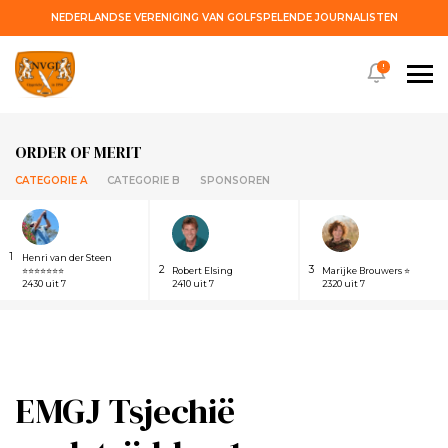
NEDERLANDSE VERENIGING VAN GOLFSPELENDE JOURNALISTEN
!
ORDER OF MERIT
CATEGORIE A
CATEGORIE B
SPONSOREN
1
Henri van der Steen
2
3
⭐⭐⭐⭐⭐⭐⭐
Robert Elsing
Marijke Brouwers ⭐
2430 uit 7
2410 uit 7
2320 uit 7
EMGJ Tsjechië