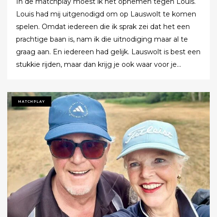
In de matchplay moest ik het opnemen tegen Louis.
Louis had mij uitgenodigd om op Lauswolt te komen
spelen. Omdat iedereen die ik sprak zei dat het een
prachtige baan is, nam ik die uitnodiging maar al te
graag aan. En iedereen had gelijk. Lauswolt is best een
stukkie rijden, maar dan krijg je ook waar voor je
moeite. Ik denk dat ik tijdens de ronde wel een keer of
twaalf heb gezegd dat ik het zo’n mooie baan vond.
Tot ik uiteindelijk aankondigde dat ik het nu echt niet
MATCHPLAY
meer ging zeggen.