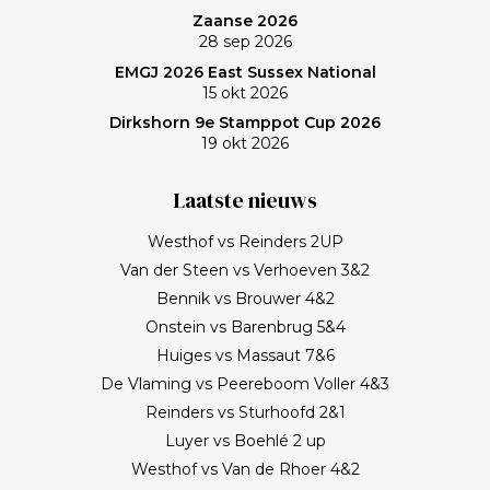
Zaanse 2026
28 sep 2026
EMGJ 2026 East Sussex National
15 okt 2026
Dirkshorn 9e Stamppot Cup 2026
19 okt 2026
Laatste nieuws
Westhof vs Reinders 2UP
Van der Steen vs Verhoeven 3&2
Bennik vs Brouwer 4&2
Onstein vs Barenbrug 5&4
Huiges vs Massaut 7&6
De Vlaming vs Peereboom Voller 4&3
Reinders vs Sturhoofd 2&1
Luyer vs Boehlé 2 up
Westhof vs Van de Rhoer 4&2