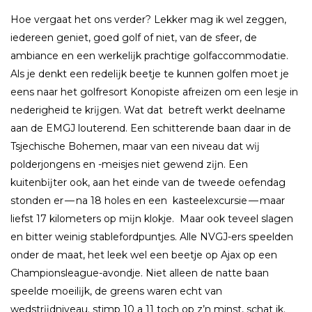
Hoe vergaat het ons verder? Lekker mag ik wel zeggen,
iedereen geniet, goed golf of niet, van de sfeer, de
ambiance en een werkelĳk prachtige golfaccommodatie.
Als je denkt een redelĳk beetje te kunnen golfen moet je
eens naar het golfresort Konopiste afreizen om een lesje in
nederigheid te krĳgen. Wat dat betreft werkt deelname
aan de EMGJ louterend. Een schitterende baan daar in de
Tsjechische Bohemen, maar van een niveau dat wĳ
polderjongens en -meisjes niet gewend zĳn. Een
kuitenbĳter ook, aan het einde van de tweede oefendag
stonden er — na 18 holes en een kasteelexcursie — maar
liefst 17 kilometers op mĳn klokje. Maar ook teveel slagen
en bitter weinig stablefordpuntjes. Alle NVGJ-ers speelden
onder de maat, het leek wel een beetje op Ajax op een
Championsleague-avondje. Niet alleen de natte baan
speelde moeilĳk, de greens waren echt van
wedstrĳdniveau. stimp 10 a 11 toch op z’n minst, schat ik.