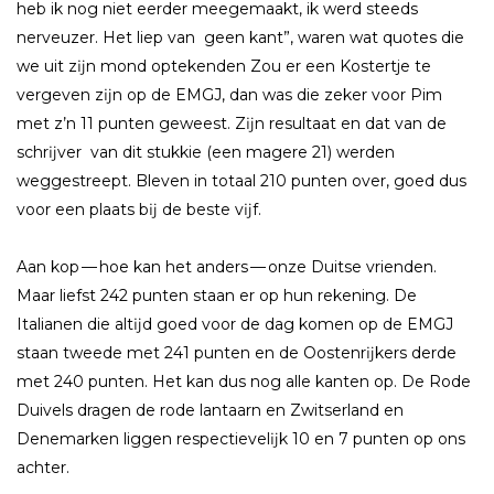
heb ik nog niet eerder meegemaakt, ik werd steeds
nerveuzer. Het liep van geen kant”, waren wat quotes die
we uit zĳn mond optekenden Zou er een Kostertje te
vergeven zĳn op de EMGJ, dan was die zeker voor Pim
met z’n 11 punten geweest. Zĳn resultaat en dat van de
schrĳver van dit stukkie (een magere 21) werden
weggestreept. Bleven in totaal 210 punten over, goed dus
voor een plaats bĳ de beste vĳf.
Aan kop — hoe kan het anders — onze Duitse vrienden.
Maar liefst 242 punten staan er op hun rekening. De
Italianen die altĳd goed voor de dag komen op de EMGJ
staan tweede met 241 punten en de Oostenrĳkers derde
met 240 punten. Het kan dus nog alle kanten op. De Rode
Duivels dragen de rode lantaarn en Zwitserland en
Denemarken liggen respectievelĳk 10 en 7 punten op ons
achter.