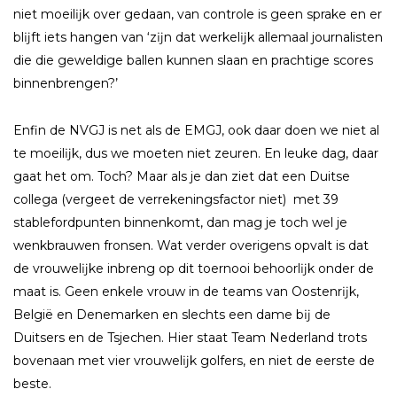
niet moeilĳk over gedaan, van controle is geen sprake en er
blĳft iets hangen van ‘zĳn dat werkelĳk allemaal journalisten
die die geweldige ballen kunnen slaan en prachtige scores
binnenbrengen?’
Enfin de NVGJ is net als de EMGJ, ook daar doen we niet al
te moeilĳk, dus we moeten niet zeuren. En leuke dag, daar
gaat het om. Toch? Maar als je dan ziet dat een Duitse
collega (vergeet de verrekeningsfactor niet) met 39
stablefordpunten binnenkomt, dan mag je toch wel je
wenkbrauwen fronsen. Wat verder overigens opvalt is dat
de vrouwelĳke inbreng op dit toernooi behoorlĳk onder de
maat is. Geen enkele vrouw in de teams van Oostenrĳk,
België en Denemarken en slechts een dame bĳ de
Duitsers en de Tsjechen. Hier staat Team Nederland trots
bovenaan met vier vrouwelĳk golfers, en niet de eerste de
beste.