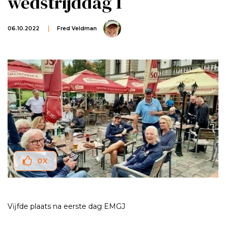
wedstrijddag 1
06.10.2022
Fred Veldman
0
X
Vĳfde plaats na eerste dag EMGJ