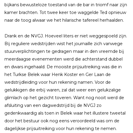
bĳkans bewusteloze toestand van de bar in triomf naar zĳn
kamer brachten. Tot twee keer toe waggelde Ted opnieuw
naar de toog alwaar we het hilarische tafereel herhaalden.
Drank en de NVGJ. Hoeveel liters er niet weggespoeld zĳn.
Bĳ reguliere wedstrĳden wist het journaille zich vanwege
stuurverplichtingen te gedragen maar in den vreemde bĳ
meerdaagse evenementen werd die achterstand dubbel
en dwars ingehaald. De mooiste prĳsuitreiking was die in
het Turkse Belek waar Henk Koster en Ger Laan de
wedstrĳdleiding voor hun rekening namen. Voor de
gelukkigen die erbĳ waren, zal dat weer een gelukzalige
glimlach op het gezicht toveren. Want nog nooit werd de
afsluiting van een dagwedstrĳd bĳ de NVGJ zo
gedenkwaardig als toen in Belek waar het illustere tweetal
door het bestuur ook nog eens veroordeeld was om de
dagelĳkse prĳsuitreiking voor hun rekening te nemen.