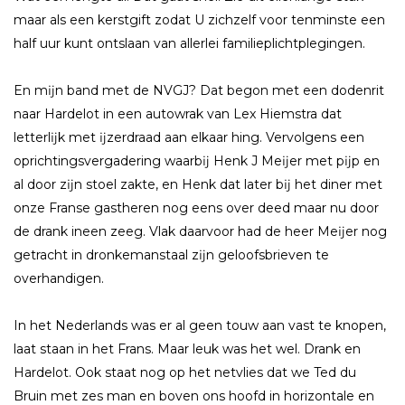
maar als een kerstgift zodat U zichzelf voor tenminste een
half uur kunt ontslaan van allerlei familieplichtplegingen.
En mĳn band met de NVGJ? Dat begon met een dodenrit
naar Hardelot in een autowrak van Lex Hiemstra dat
letterlĳk met ĳzerdraad aan elkaar hing. Vervolgens een
oprichtingsvergadering waarbĳ Henk J Meĳer met pĳp en
al door zĳn stoel zakte, en Henk dat later bĳ het diner met
onze Franse gastheren nog eens over deed maar nu door
de drank ineen zeeg. Vlak daarvoor had de heer Meĳer nog
getracht in dronkemanstaal zĳn geloofsbrieven te
overhandigen.
In het Nederlands was er al geen touw aan vast te knopen,
laat staan in het Frans. Maar leuk was het wel. Drank en
Hardelot. Ook staat nog op het netvlies dat we Ted du
Bruin met zes man en boven ons hoofd in horizontale en