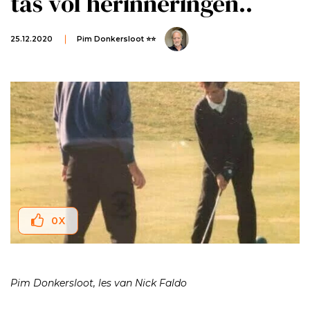
tas vol herinneringen..
25.12.2020
Pim Donkersloot ⭐⭐
0
X
Pim Donkersloot, les van Nick Faldo