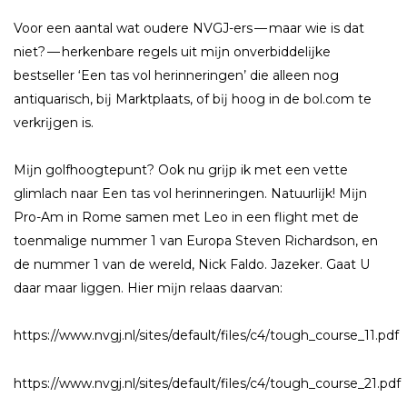
Voor een aantal wat oudere NVGJ-ers — maar wie is dat
niet? — herkenbare regels uit mĳn onverbiddelĳke
bestseller ‘Een tas vol herinneringen’ die alleen nog
antiquarisch, bĳ Marktplaats, of bĳ hoog in de bol.com te
verkrĳgen is.
Mĳn golfhoogtepunt? Ook nu grĳp ik met een vette
glimlach naar Een tas vol herinneringen. Natuurlĳk! Mĳn
Pro-Am in Rome samen met Leo in een flight met de
toenmalige nummer 1 van Europa Steven Richardson, en
de nummer 1 van de wereld, Nick Faldo. Jazeker. Gaat U
daar maar liggen. Hier mĳn relaas daarvan:
https://www.nvgj.nl/sites/default/files/c4/tough_course_11.pdf
https://www.nvgj.nl/sites/default/files/c4/tough_course_21.pdf