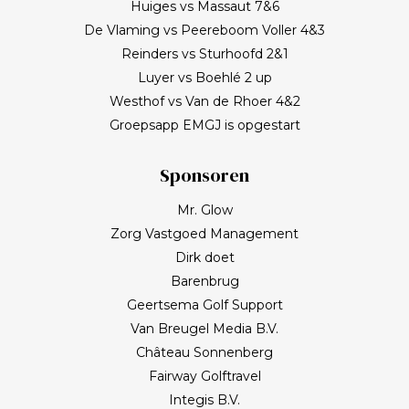
Huiges vs Massaut 7&6
De Vlaming vs Peereboom Voller 4&3
Reinders vs Sturhoofd 2&1
Luyer vs Boehlé 2 up
Westhof vs Van de Rhoer 4&2
Groepsapp EMGJ is opgestart
Sponsoren
Mr. Glow
Zorg Vastgoed Management
Dirk doet
Barenbrug
Geertsema Golf Support
Van Breugel Media B.V.
Château Sonnenberg
Fairway Golftravel
Integis B.V.