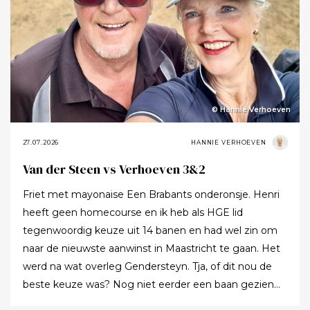
© Hannie Verhoeven
27.07.2026
HANNIE VERHOEVEN
Van der Steen vs Verhoeven 3&2
Friet met mayonaise Een Brabants onderonsje. Henri
heeft geen homecourse en ik heb als HGE lid
tegenwoordig keuze uit 14 banen en had wel zin om
naar de nieuwste aanwinst in Maastricht te gaan. Het
werd na wat overleg Gendersteyn. Tja, of dit nou de
beste keuze was? Nog niet eerder een baan gezien
waarbij er op de fairways geen groen grassprietje meer