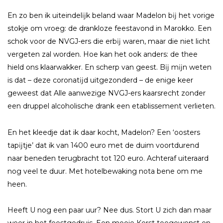
En zo ben ik uiteindelĳk beland waar Madelon bĳ het vorige
stokje om vroeg: de drankloze feestavond in Marokko. Een
schok voor de NVGJ-ers die erbĳ waren, maar die niet licht
vergeten zal worden. Hoe kan het ook anders: de thee
hield ons klaarwakker. En scherp van geest. Bĳ mĳn weten
is dat – deze coronatĳd uitgezonderd – de enige keer
geweest dat Alle aanwezige NVGJ-ers kaarsrecht zonder
een druppel alcoholische drank een etablissement verlieten.
En het kleedje dat ik daar kocht, Madelon? Een ‘oosters
tapĳtje’ dat ik van 1400 euro met de duim voortdurend
naar beneden terugbracht tot 120 euro. Achteraf uiteraard
nog veel te duur. Met hotelbewaking nota bene om me
heen.
Heeft U nog een paar uur? Nee dus. Stort U zich dan maar
weer in het feestgedruis. Een mooie Kerst toegewenst en