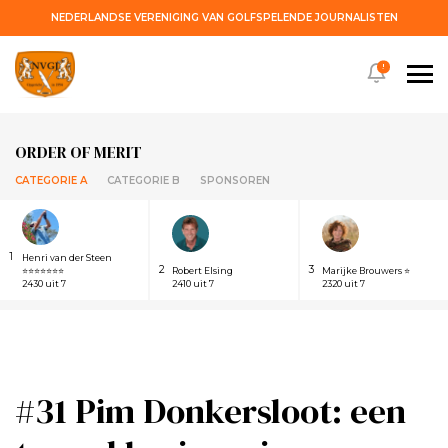
NEDERLANDSE VERENIGING VAN GOLFSPELENDE JOURNALISTEN
!
ORDER OF MERIT
CATEGORIE A
CATEGORIE B
SPONSOREN
1
Henri van der Steen
2
3
⭐⭐⭐⭐⭐⭐⭐
Robert Elsing
Marijke Brouwers ⭐
2430 uit 7
2410 uit 7
2320 uit 7
#31 Pim Donkersloot: een