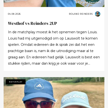
© Roland Reinders
04.08.2026
ROLAND REINDERS
Westhof vs Reinders 2UP
In de matchplay moest ik het opnemen tegen Louis.
Louis had mij uitgenodigd om op Lauswolt te komen
spelen. Omdat iedereen die ik sprak zei dat het een
prachtige baan is, nam ik die uitnodiging maar al te
graag aan. En iedereen had gelijk. Lauswolt is best een
stukkie rijden, maar dan krijg je ook waar voor je
moeite. Ik denk dat ik tijdens de ronde wel een keer of
twaalf heb gezegd dat ik het zo’n mooie baan vond.
Tot ik uiteindelijk aankondigde dat ik het nu echt niet
MATCHPLAY
meer ging zeggen.