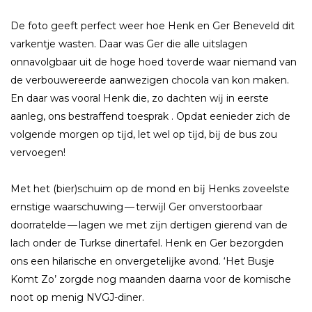
De foto geeft perfect weer hoe Henk en Ger Beneveld dit
varkentje wasten. Daar was Ger die alle uitslagen
onnavolgbaar uit de hoge hoed toverde waar niemand van
de verbouwereerde aanwezigen chocola van kon maken.
En daar was vooral Henk die, zo dachten wĳ in eerste
aanleg, ons bestraffend toesprak . Opdat eenieder zich de
volgende morgen op tĳd, let wel op tĳd, bĳ de bus zou
vervoegen!
Met het (bier)schuim op de mond en bĳ Henks zoveelste
ernstige waarschuwing — terwĳl Ger onverstoorbaar
doorratelde — lagen we met zĳn dertigen gierend van de
lach onder de Turkse dinertafel. Henk en Ger bezorgden
ons een hilarische en onvergetelĳke avond. ‘Het Busje
Komt Zo’ zorgde nog maanden daarna voor de komische
noot op menig NVGJ-diner.