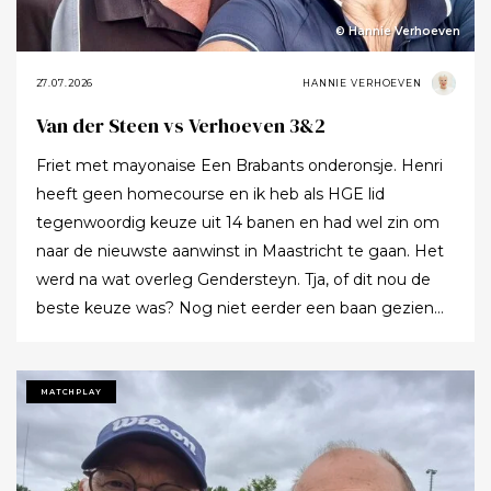
© Hannie Verhoeven
27.07.2026
HANNIE VERHOEVEN
Van der Steen vs Verhoeven 3&2
Friet met mayonaise Een Brabants onderonsje. Henri
heeft geen homecourse en ik heb als HGE lid
tegenwoordig keuze uit 14 banen en had wel zin om
naar de nieuwste aanwinst in Maastricht te gaan. Het
werd na wat overleg Gendersteyn. Tja, of dit nou de
beste keuze was? Nog niet eerder een baan gezien
waarbij er op de fairways geen groen grassprietje meer
te vinden is: wordt de klimaatcrisis de angstgegner
voor meer banen? Ze hebben echt hun best gedaan
MATCHPLAY
om de afslagplaatsen en de greens groen te houden
maar dat leverde weer allerlei andere problemen op (
oa drassigheid rondom en op de greens ) dus