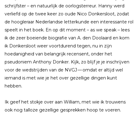
schrĳfster – en natuurlĳk de oorlogsterreur. Hanny werd
verliefd op de twee keer zo oude Nico Donkersloot, zodat
de hoogleraar Nederlandse letterkunde een interessante rol
speelt in het boek. En op dit moment – as we speak – lees
ik de zeer boeiende biografie van A. den Doolaard en kom
ik Donkersloot weer voortdurend tegen, nu in zĳn
hoedanigheid van belangrĳk recensent, onder het
pseudoniem Anthony Donker. Kĳk, zo blĳf je je inschrĳven
voor de wedstrĳden van de NVGJ — omdat er altĳd wel
iemand is met wie je het over gezellige dingen kunt
hebben.
Ik geef het stokje over aan William, met wie ik trouwens
ook nog talloze gezellige gesprekken hoop te voeren.