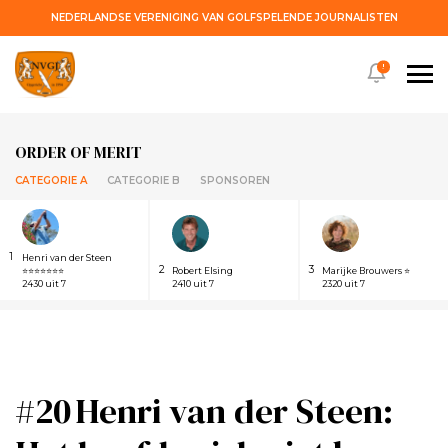
NEDERLANDSE VERENIGING VAN GOLFSPELENDE JOURNALISTEN
!
ORDER OF MERIT
CATEGORIE A
CATEGORIE B
SPONSOREN
1
Henri van der Steen
2
3
⭐⭐⭐⭐⭐⭐⭐
Robert Elsing
Marijke Brouwers ⭐
2430 uit 7
2410 uit 7
2320 uit 7
#20 Henri van der Steen: