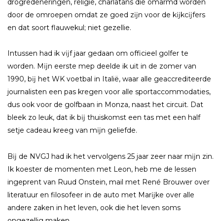
drogredeneringen, religie, charlatans die omarmd worden
door de omroepen omdat ze goed zĳn voor de kĳkcĳfers
en dat soort flauwekul; niet gezellie.
Intussen had ik vĳf jaar gedaan om officieel golfer te
worden. Mĳn eerste mep deelde ik uit in de zomer van
1990, bĳ het WK voetbal in Italië, waar alle geaccrediteerde
journalisten een pas kregen voor alle sportaccommodaties,
dus ook voor de golfbaan in Monza, naast het circuit. Dat
bleek zo leuk, dat ik bĳ thuiskomst een tas met een half
setje cadeau kreeg van mĳn geliefde.
Bĳ de NVGJ had ik het vervolgens 25 jaar zeer naar mĳn zin.
Ik koester de momenten met Leon, heb me de lessen
ingeprent van Ruud Onstein, mail met René Brouwer over
literatuur en filosofeer in de auto met Marĳke over alle
andere zaken in het leven, ook die het leven soms
ongezellig maken.