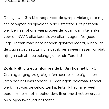
De sollicitatiebrief
Dank je wel, Jan Mennega, voor de sympathieke geste mĳ
aan te wĳzen als opvolger in de Estafette. Het past ook
wel. Een jaar of drie, vier probeerde ik Jan warm te maken
voor de NVGJ, elke keer als we elkaar zagen. De goede
Jaap Homan mag hem hebben geïntroduceerd, ik heb Jan
de club in gepraat. En nu moet ik hem weer missen, omdat
hĳ zĳn taak als opa belangrĳker vindt. Terecht!
Zoals ik altĳd gretig informeerde bĳ Jan hoe het bĳ FC
Groningen ging, zo gretig informeerde ik de afgelopen
jaren hoe het was zonder FC Groningen, helemaal zonder
werk. Het was geweldig, zei hĳ, feitelĳk had hĳ er veel
eerder mee moeten ophouden. Ik onthield het en ervaar
nu al bĳna twee jaar hetzelfde.