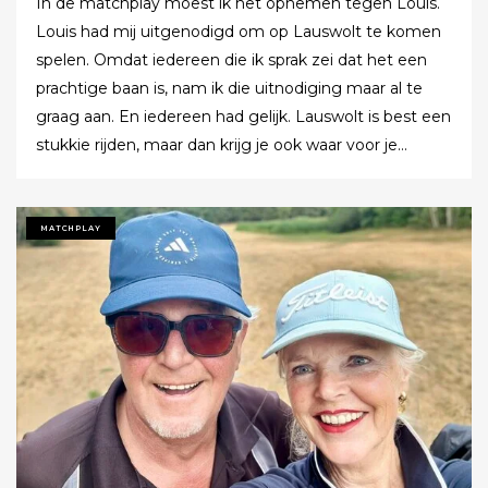
In de matchplay moest ik het opnemen tegen Louis.
Louis had mij uitgenodigd om op Lauswolt te komen
spelen. Omdat iedereen die ik sprak zei dat het een
prachtige baan is, nam ik die uitnodiging maar al te
graag aan. En iedereen had gelijk. Lauswolt is best een
stukkie rijden, maar dan krijg je ook waar voor je
moeite. Ik denk dat ik tijdens de ronde wel een keer of
twaalf heb gezegd dat ik het zo’n mooie baan vond.
Tot ik uiteindelijk aankondigde dat ik het nu echt niet
MATCHPLAY
meer ging zeggen.