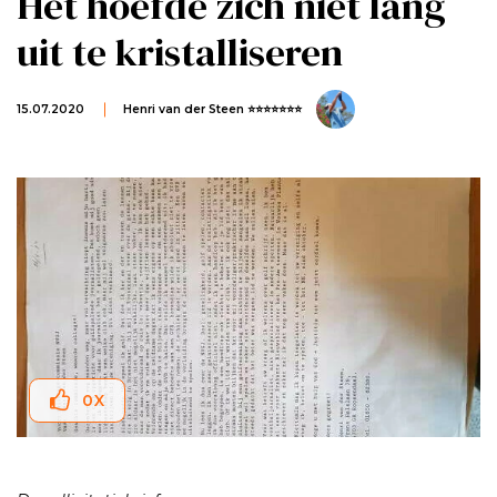
Het hoefde zich niet lang
uit te kristalliseren
15.07.2020
Henri van der Steen ⭐⭐⭐⭐⭐⭐⭐
0
X