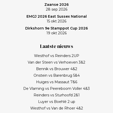
Zaanse 2026
28 sep 2026
EMGJ 2026 East Sussex National
15 okt 2026
Dirkshorn 9e Stamppot Cup 2026
19 okt 2026
Laatste nieuws
Westhof vs Reinders 2UP
Van der Steen vs Verhoeven 3&2
Bennik vs Brouwer 4&2
Onstein vs Barenbrug 5&4
Huiges vs Massaut 7&6
De Vlaming vs Peereboom Voller 4&3
Reinders vs Sturhoofd 2&1
Luyer vs Boehlé 2 up
Westhof vs Van de Rhoer 4&2