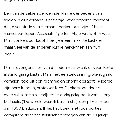
Een van de zelden genoemde, kleine genoegens van
spelen in clubverband is het altĳd weer grappige moment
dat je vanuit de verte iemand herkent aan zĳn of haar
manier van lopen. Associatief golfen! Als je wilt weten waar
Pim Donkersloot loopt, hoef je alleen maar te luisteren,
maar veel van de anderen kun je herkennen aan hun
loopje.
Pim is overigens een van de leden naar wie ik ook van korte
afstand graag luister. Man met een zeldzaam grote rugzak
verhalen, telg uit een roemrĳk en enorm geslacht. Ik leerde
zĳn oom kennen, professor Nico Donkersloot, door het
even sublieme als schrĳnende oorlogsdagboek van Hanny
Michaelis (‘De wereld waar ik buiten sta’), een pil van meer
dan 1000 bladzĳden. Ik las het boek met rode oortjes,
verbĳsterd door het stilistisch vermogen van de 20-jarige