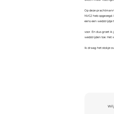
Op deze prachtmanne
NVGJ heb opgezegd. 
eens een wedstrĳdje t
voor. En dus groet ik
wedstrĳden toe. Het
Ik draag het stokje o
Wil 