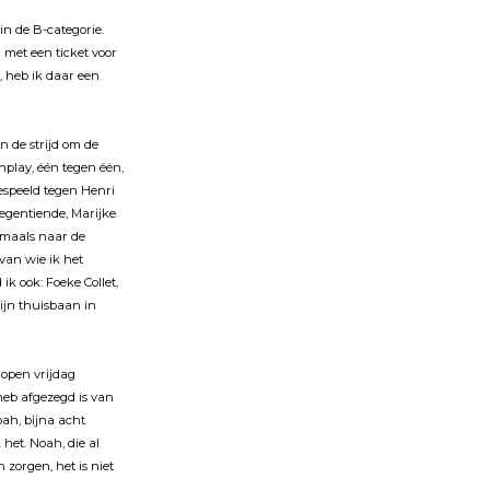
n de B-categorie.
met een ticket voor
 heb ik daar een
in de strĳd om de
hplay, één tegen één,
gespeeld tegen Henri
negentiende, Marĳke
gmaals naar de
van wie ik het
k ook: Foeke Collet,
mĳn thuisbaan in
elopen vrĳdag
heb afgezegd is van
Noah, bĳna acht
het. Noah, die al
 zorgen, het is niet