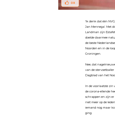
0
X
‘Ik denk dat één NVG
Jan Mennega’. Met die
Landman zĳn Estafett
doelde daarmee natuu
de beste Nederlandse
Noorden en in de loo
Groningen.
Nee, dat nagelnieuwe
van de stervoetballe
Dagblad van het Noor
In de voorlaatste zi
de corona-ellende he
schrappen en zĳn er 
niet meer op de leden
iemand nog maar kon
ging.