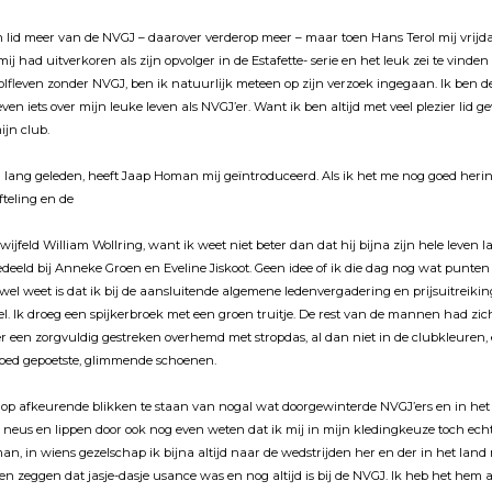
n lid meer van de NVGJ – daarover verderop meer – maar toen Hans Terol mĳ vrĳda
 had uitverkoren als zĳn opvolger in de Estafette- serie en het leuk zei te vinden 
lfleven zonder NVGJ, ben ik natuurlĳk meteen op zĳn verzoek ingegaan. Ik ben de
even iets over mĳn leuke leven als NVGJ’er. Want ik ben altĳd met veel plezier lid ge
mĳn club.
eel lang geleden, heeft Jaap Homan mĳ geïntroduceerd. Als ik het me nog goed heri
fteling en de
wĳfeld William Wollring, want ik weet niet beter dan dat hĳ bĳna zĳn hele leven l
deeld bĳ Anneke Groen en Eveline Jiskoot. Geen idee of ik die dag nog wat punten
 wel weet is dat ik bĳ de aansluitende algemene ledenvergadering en prĳsuitreik
viel. Ik droeg een spĳkerbroek met een groen truitje. De rest van de mannen had zi
r een zorgvuldig gestreken overhemd met stropdas, al dan niet in de clubkleuren
oed gepoetste, glimmende schoenen.
p afkeurende blikken te staan van nogal wat doorgewinterde NVGJ’ers en in het 
 neus en lippen door ook nog even weten dat ik mĳ in mĳn kledingkeuze toch ech
an, in wiens gezelschap ik bĳna altĳd naar de wedstrĳden her en der in het land
n zeggen dat jasje-dasje usance was en nog altĳd is bĳ de NVGJ. Ik heb het hem 