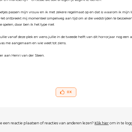
tjes passen mĳn vrouw en ik met zekere regelmaat op en dat is waarom ik mĳn 
Het ontbreekt mĳ momenteel simpelweg aan tĳd om al die wedstrĳden te bezoeken
e spelen, daar ben ik het type niet
 jullie vanaf deze plek en wens jullie in de tweede helft van dit horrorjaar nog een
 was me aangenaam en wie weet tot ziens.
ver aan Henri van der Steen.
0
X
je een reactie plaatsen of reacties van anderen lezen?
Klik hier
om in te log