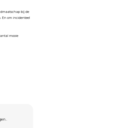
lidmaatschap bĳ de
. En om incidenteel
 aantal mooie
gen..