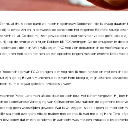
J’er nu al thuis op de bank zit in een nagelnieuw Robbenshirtje. Ik draag daarom 
 olĳke eerste zin en in de tweede de oproep om het volgende Estafette-stukje te sch
e-verhaal af. De door mĳ zeer gewaardeerde oud-voorzitter van de golfclub die zĳn
rlĳk op de rentree van Arjen Robben bĳ FC Groningen. Op de terugkeer in de ere
 spelers ooit, die ik in Waalwĳk tegen RKC heb zien debuteren in de hoofdmacht v
p der jaren heb leren kennen als een oprechte jongen met een enorme liefde voor d
 Robbenshirtje van FC Groningen is er nog niet. Ik moet het stellen met een shirtj
r uit zĳn tĳd bĳ Bayern München, dat ik van hem kreeg bĳ mĳn afscheid als voetba
den, ruim drie jaar geleden inmiddels alweer.
n waarmee Pieter Landman afsloot staat ook een fout. Het is hem vergeven. Hĳ kon h
eft de Nederlandse Vereniging van Golfspelende Journalisten de algemene leden
ook nog geen wedstrĳden geweest. Wat ik wil zeggen is dat ik geen lid meer ben v
lĳst sta, heeft overigens niks te maken met corona. Ik had me al bĳ Hans Terol af
 bevroeden dat er een pandemie in aantocht was met een impact die iedere verbe