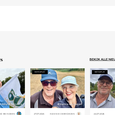
s
BEKIJK ALLE NI
MATCHPLAY
MATCHPLAY
© Roland Reinders
© Hannie Verhoeven
ND REINDERS
27.07.2026
HANNIE VERHOEVEN
24.07.2026