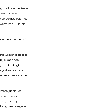
g mailde en vertelde
een stukje te
 beroerdste ook niet
weest van jullie, en
nner debuteerde ik in
ang wedstrĳdleider is
 bĳ elkaar heb
ing qua kledingkeuze
ch gestoken in een
, en een pantalon met
voorbĳgaan liet
t zou moeten
 reed, had mĳ
allang weer vergeven.