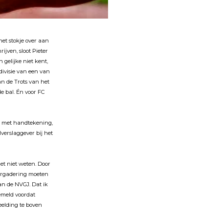
het stokje over aan
rĳven, sloot Pieter
 gelĳke niet kent,
divisie van een van
an de Trots van het
e bal. Én voor FC
e, met handtekening,
lverslaggever bĳ het
et niet weten. Door
vergadering moeten
an de NVGJ. Dat ik
gemeld voordat
elding te boven