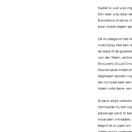
Nadat ik wat was in
Eén keer was daar ee
Barcelona-Arsenal in
paar mooie dagen ge
De A-categorie heb i
matchplay titel ben 
de dood of de gladiol
van der Steen, verl
Brouwers, Ruud Onst
Noordwĳkse moest en 
afgelopen seizoen ni
die mĳ twee keer een
Assen nota bene, ver
Je bent altĳd welkom
herhaalde hĳ dat nog
plezierige aard. Ik 
maanden inmiddels, e
begint te kruipen en 
alleen maar rozengeu