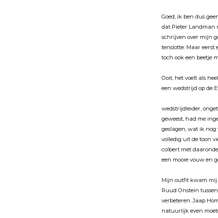
Goed, ik ben dus gee
dat Pieter Landman mĳ
schrĳven over mĳn go
tenslotte. Maar eerst 
toch ook een beetje 
Ooit, het voelt als h
een wedstrĳd op de E
wedstrĳdleider, onget
geweest, had me inge
geslagen, wat ik nog
volledig uit de toon 
colbert met daaronde
een mooie vouw en g
Mĳn outfit kwam mĳ o
Ruud Onstein tussen
verbeteren. Jaap Hom
natuurlĳk even moete