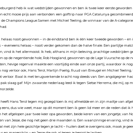
geburgerd heb ik wat wedstrĳden gewonnen en ben ik twee keer eerste geworden i
n echt mooie prĳs aan verbonden: een golftrip naar PGA Catalunya gecombineerd 
 de Champions League.Samen met Michiel Teeling, de winnaar van de A-categorie,
had.
k helaas nooit gewonnen – in de eindstand ben ik één keer tweede geworden – en 
ik – eveneens helaas – nooit verder gekomen dan de halve finale. Een partĳtje matc
en, vind ik het allermooist. Ik heb, althans in mĳn beleving, prachtige wedstrĳden 
oren op de negentiende hole, Rob Hoogland, gewonnen op de Lage Vuursche op de 
ein, hevige regenval maakte een voortĳdig einde aan onze partĳ, waardoor ik no
nog verloor ook, Hans Terol, Martĳn Paelig, Ruud van Breugel en Michiel Teeling, 
pt verloor. Baal ik met terugwerkende kracht nog steeds van. Een angstgegner had i
 pak slaag gaf. Mĳn zwaarste nederlaag leed ik tegen Sietse Herrema, die mĳ, op 
morzelde.
 heeft Hans Terol tegen mĳ gezegd toen ik mĳ afmeldde en in zĳn mailtje van afg
 eens, dus wie weet, maar op dit moment ben ik geen lid meer en de reden dat ik 
ben het afgelopen jaar twee keer opa geworden, beide keren van een jongetje, van 
n van Jesse, die nog net geen drie maanden is. Een waanzinnige ervaring, vind ik 
al met zĳn hele gezichtje tegen je lacht – huilen doet ie overigens ook, maak je geen
r en maneschĳn – en Jesse die ook al tegen je begint te lachen.