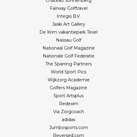
Château Sonnenberg
Fairway Golftravel
Integis B.V.
Jaski Art Gallery
De Krim vakantiepark Texel
Nassau Golf
Nationaal Golf Magazine
Nationale Golf Federatie
The Sparring Partners
World Sport Pics
Wijkzorg Academie
Golfers Magazine
Sport Artsplus
Redexim
Via Zorgcoach
adidas
Jumbosports.com
Reversed.com