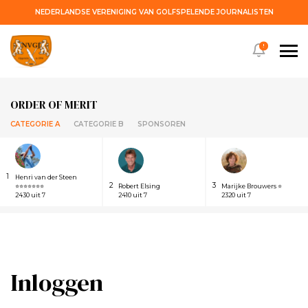
NEDERLANDSE VERENIGING VAN GOLFSPELENDE JOURNALISTEN
!
ORDER OF MERIT
CATEGORIE A
CATEGORIE B
SPONSOREN
1
Henri van der Steen
2
3
⭐⭐⭐⭐⭐⭐⭐
Robert Elsing
Marijke Brouwers ⭐
2430 uit 7
2410 uit 7
2320 uit 7
Inloggen