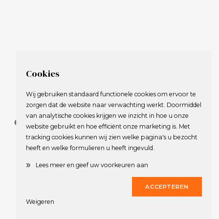
Cookies
Wij gebruiken standaard functionele cookies om ervoor te
zorgen dat de website naar verwachting werkt. Doormiddel
van analytische cookies krijgen we inzicht in hoe u onze
© 2009-2023 Nederlandse Vereniging van Golfspelende
website gebruikt en hoe efficiënt onze marketing is. Met
Journalisten.
tracking cookies kunnen wij zien welke pagina's u bezocht
Alle rechten voorbehouden.
heeft en welke formulieren u heeft ingevuld.
Privacy Statement
en
Copyright
»
Lees meer en geef uw voorkeuren aan
Deze website werd gerealiseerd door
Dirk
ACCEPTEREN
Weigeren