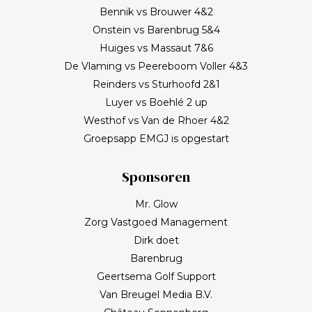
Bennik vs Brouwer 4&2
Onstein vs Barenbrug 5&4
Huiges vs Massaut 7&6
De Vlaming vs Peereboom Voller 4&3
Reinders vs Sturhoofd 2&1
Luyer vs Boehlé 2 up
Westhof vs Van de Rhoer 4&2
Groepsapp EMGJ is opgestart
Sponsoren
Mr. Glow
Zorg Vastgoed Management
Dirk doet
Barenbrug
Geertsema Golf Support
Van Breugel Media B.V.