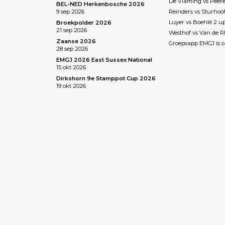
De Vlaming vs Peere
BEL-NED Herkenbosche 2026
9 sep 2026
Reinders vs Sturhoo
Luyer vs Boehlé 2 u
Broekpolder 2026
21 sep 2026
Westhof vs Van de 
Zaanse 2026
Groepsapp EMGJ is o
28 sep 2026
EMGJ 2026 East Sussex National
15 okt 2026
Dirkshorn 9e Stamppot Cup 2026
19 okt 2026