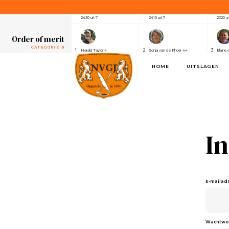
CATEGORIE A
1
2
3
Henri van der Steen ⭐⭐⭐⭐⭐⭐⭐
Robert Elsing
Marijk
2430 uit 7
2410 uit 7
2320 ui
Order of merit
CATEGORIE B
1
2
3
Harald Taylor ⭐
Sonja van de Rhoer ⭐⭐
Elaine 
2640 uit 7
2550 uit 7
2390 ui
HOME
UITSLAGEN
Order of merit
SPONSOREN
1
2
3
Alwin de Rijke
Eric Venghaus
Joland
1100 uit 3
1060 uit 3
1000 ui
Order of merit
CATEGORIE A
1
2
3
Henri van der Steen ⭐⭐⭐⭐⭐⭐⭐
Robert Elsing
Marijk
2430 uit 7
2410 uit 7
2320 ui
I
Order of merit
CATEGORIE B
1
2
3
Harald Taylor ⭐
Sonja van de Rhoer ⭐⭐
Elaine 
2640 uit 7
2550 uit 7
2390 ui
E-mailad
Order of merit
SPONSOREN
1
2
3
Alwin de Rijke
Eric Venghaus
Joland
1100 uit 3
1060 uit 3
1000 ui
Wachtwo