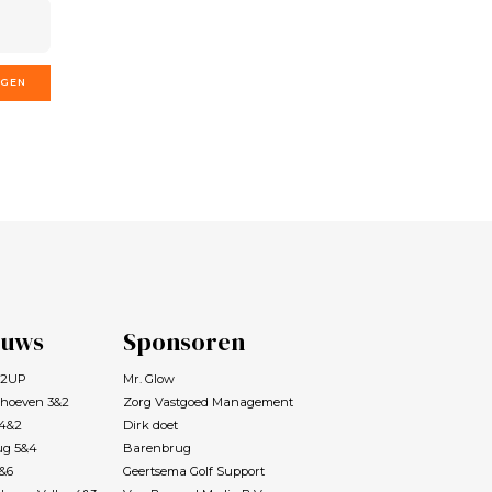
GGEN
euws
Sponsoren
s 2UP
Mr. Glow
rhoeven 3&2
Zorg Vastgoed Management
 4&2
Dirk doet
ug 5&4
Barenbrug
7&6
Geertsema Golf Support