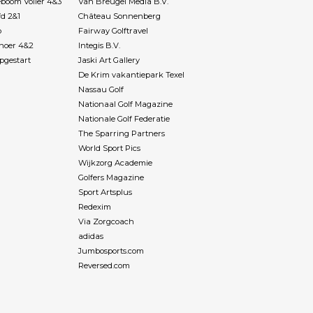
boom Voller 4&3
Van Breugel Media B.V.
fd 2&1
Château Sonnenberg
p
Fairway Golftravel
Rhoer 4&2
Integis B.V.
pgestart
Jaski Art Gallery
De Krim vakantiepark Texel
Nassau Golf
Nationaal Golf Magazine
Nationale Golf Federatie
The Sparring Partners
World Sport Pics
Wijkzorg Academie
Golfers Magazine
Sport Artsplus
Redexim
Via Zorgcoach
adidas
Jumbosports.com
Reversed.com