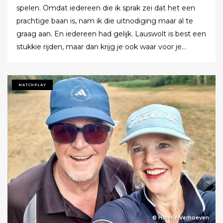
spelen. Omdat iedereen die ik sprak zei dat het een
prachtige baan is, nam ik die uitnodiging maar al te
graag aan. En iedereen had gelijk. Lauswolt is best een
stukkie rijden, maar dan krijg je ook waar voor je
moeite. Ik denk dat ik tijdens de ronde wel een keer of
twaalf heb gezegd dat ik het zo’n mooie baan vond.
Tot ik uiteindelijk aankondigde dat ik het nu echt niet
MATCHPLAY
meer ging zeggen.
© Hannie Verhoeven