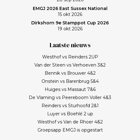
EMGJ 2026 East Sussex National
15 okt 2026
Dirkshorn 9e Stamppot Cup 2026
19 okt 2026
Laatste nieuws
Westhof vs Reinders 2UP
Van der Steen vs Verhoeven 3&2
Bennik vs Brouwer 4&2
Onstein vs Barenbrug 5&4
Huiges vs Massaut 7&6
De Vlaming vs Peereboom Voller 4&3
Reinders vs Sturhoofd 2&1
Luyer vs Boehlé 2 up
Westhof vs Van de Rhoer 4&2
Groepsapp EMGJ is opgestart