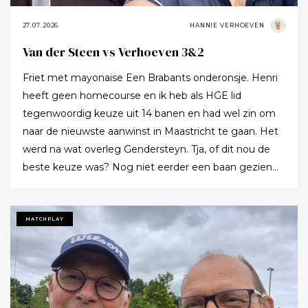
27.07.2026
HANNIE VERHOEVEN
Van der Steen vs Verhoeven 3&2
Friet met mayonaise Een Brabants onderonsje. Henri
heeft geen homecourse en ik heb als HGE lid
tegenwoordig keuze uit 14 banen en had wel zin om
naar de nieuwste aanwinst in Maastricht te gaan. Het
werd na wat overleg Gendersteyn. Tja, of dit nou de
beste keuze was? Nog niet eerder een baan gezien
waarbij er op de fairways geen groen grassprietje meer
te vinden is: wordt de klimaatcrisis de angstgegner
voor meer banen? Ze hebben echt hun best gedaan
MATCHPLAY
om de afslagplaatsen en de greens groen te houden
maar dat leverde weer allerlei andere problemen op (
oa drassigheid rondom en op de greens ) dus
uitdaging volop! Ik denk dat buiten ons iedereen op de