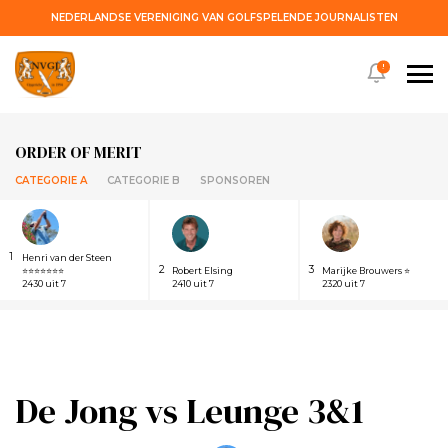
NEDERLANDSE VERENIGING VAN GOLFSPELENDE JOURNALISTEN
!
ORDER OF MERIT
CATEGORIE A
CATEGORIE B
SPONSOREN
1
Henri van der Steen
2
3
⭐⭐⭐⭐⭐⭐⭐
Robert Elsing
Marijke Brouwers ⭐
2430 uit 7
2410 uit 7
2320 uit 7
De Jong vs Leunge 3&1