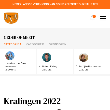
NEDERLANDSE VERENIGING VAN GOLFSPELENDE JOURNALISTEN
!
ORDER OF MERIT
CATEGORIE A
CATEGORIE B
SPONSOREN
1
Henri van der Steen
2
3
⭐⭐⭐⭐⭐⭐⭐
Robert Elsing
Marijke Brouwers ⭐
2430 uit 7
2410 uit 7
2320 uit 7
Kralingen 2022