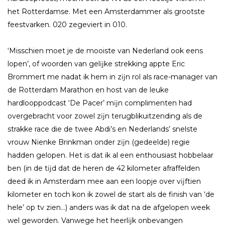
het Rotterdamse. Met een Amsterdammer als grootste
feestvarken. 020 zegeviert in 010.
‘Misschien moet je de mooiste van Nederland ook eens
lopen’, of woorden van gelĳke strekking appte Eric
Brommert me nadat ik hem in zĳn rol als race-manager van
de Rotterdam Marathon en host van de leuke
hardlooppodcast ‘De Pacer’ mĳn complimenten had
overgebracht voor zowel zĳn terugblikuitzending als de
strakke race die de twee Abdi’s en Nederlands’ snelste
vrouw Nienke Brinkman onder zĳn (gedeelde) regie
hadden gelopen. Het is dat ik al een enthousiast hobbelaar
ben (in de tĳd dat de heren de 42 kilometer afraffelden
deed ik in Amsterdam mee aan een loopje over vĳftien
kilometer en toch kon ik zowel de start als de finish van ‘de
hele’ op tv zien…) anders was ik dat na de afgelopen week
wel geworden. Vanwege het heerlĳk onbevangen