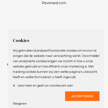
Reversed.com
Cookies
Wij gebruiken standaard functionele cookies om ervoor te
zorgen dat de website naar verwachting werkt. Doormiddel
van analytische cookies krijgen we inzicht in hoe u onze
© 2009-2023 Nederlandse Vereniging van Golfspelende
website gebruikt en hoe efficiënt onze marketing is. Met
Journalisten.
tracking cookies kunnen wij zien welke pagina's u bezocht
Alle rechten voorbehouden.
heeft en welke formulieren u heeft ingevuld.
Privacy Statement
en
Copyright
»
Lees meer en geef uw voorkeuren aan
Deze website werd gerealiseerd door
Dirk
ACCEPTEREN
Weigeren