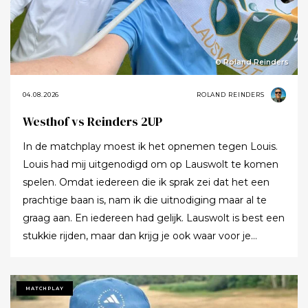
© Roland Reinders
04.08.2026
ROLAND REINDERS
Westhof vs Reinders 2UP
In de matchplay moest ik het opnemen tegen Louis.
Louis had mij uitgenodigd om op Lauswolt te komen
spelen. Omdat iedereen die ik sprak zei dat het een
prachtige baan is, nam ik die uitnodiging maar al te
graag aan. En iedereen had gelijk. Lauswolt is best een
stukkie rijden, maar dan krijg je ook waar voor je
moeite. Ik denk dat ik tijdens de ronde wel een keer of
twaalf heb gezegd dat ik het zo’n mooie baan vond.
Tot ik uiteindelijk aankondigde dat ik het nu echt niet
MATCHPLAY
meer ging zeggen.