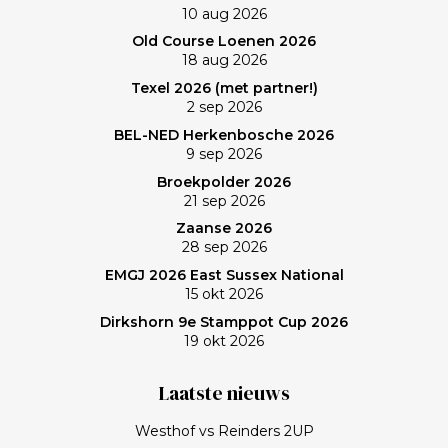
10 aug 2026
verlies was voorzien; gedaan en laten, dus. Maar de
Old Course Loenen 2026
memorabele ronde en de waanzinnige slagen van
18 aug 2026
Frank zullen mij nog lang bijblijven. Topgast, topdag!
Texel 2026 (met partner!)
Frank, bedankt!
2 sep 2026
BEL-NED Herkenbosche 2026
9 sep 2026
Broekpolder 2026
21 sep 2026
Zaanse 2026
28 sep 2026
EMGJ 2026 East Sussex National
15 okt 2026
Dirkshorn 9e Stamppot Cup 2026
19 okt 2026
Laatste nieuws
Westhof vs Reinders 2UP