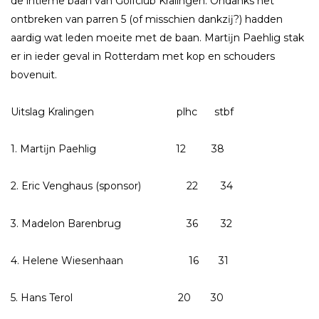
de intieme baan van Golfclub Kralingen. Ondanks het
ontbreken van parren 5 (of misschien dankzĳ?) hadden
aardig wat leden moeite met de baan. Martĳn Paehlig stak
er in ieder geval in Rotterdam met kop en schouders
bovenuit.
Uitslag Kralingen plhc stbf
1. Martĳn Paehlig 12 38
2. Eric Venghaus (sponsor) 22 34
3. Madelon Barenbrug 36 32
4. Helene Wiesenhaan 16 31
5. Hans Terol 20 30