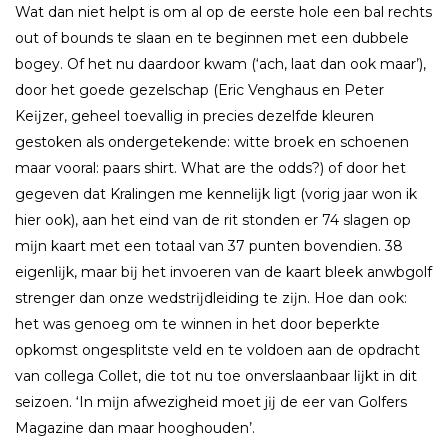
Wat dan niet helpt is om al op de eerste hole een bal rechts
out of bounds te slaan en te beginnen met een dubbele
bogey. Of het nu daardoor kwam (‘ach, laat dan ook maar’),
door het goede gezelschap (Eric Venghaus en Peter
Keĳzer, geheel toevallig in precies dezelfde kleuren
gestoken als ondergetekende: witte broek en schoenen
maar vooral: paars shirt. What are the odds?) of door het
gegeven dat Kralingen me kennelĳk ligt (vorig jaar won ik
hier ook), aan het eind van de rit stonden er 74 slagen op
mĳn kaart met een totaal van 37 punten bovendien. 38
eigenlĳk, maar bĳ het invoeren van de kaart bleek anwbgolf
strenger dan onze wedstrĳdleiding te zĳn. Hoe dan ook:
het was genoeg om te winnen in het door beperkte
opkomst ongesplitste veld en te voldoen aan de opdracht
van collega Collet, die tot nu toe onverslaanbaar lĳkt in dit
seizoen. ‘In mĳn afwezigheid moet jĳ de eer van Golfers
Magazine dan maar hooghouden’.