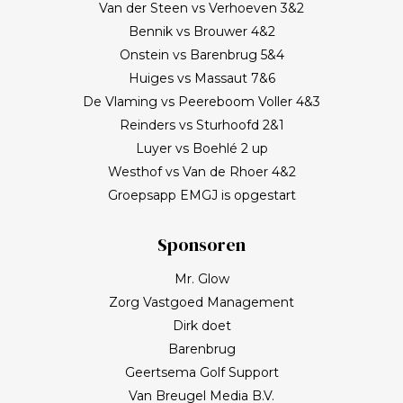
Van der Steen vs Verhoeven 3&2
Bennik vs Brouwer 4&2
Onstein vs Barenbrug 5&4
Huiges vs Massaut 7&6
De Vlaming vs Peereboom Voller 4&3
Reinders vs Sturhoofd 2&1
Luyer vs Boehlé 2 up
Westhof vs Van de Rhoer 4&2
Groepsapp EMGJ is opgestart
Sponsoren
Mr. Glow
Zorg Vastgoed Management
Dirk doet
Barenbrug
Geertsema Golf Support
Van Breugel Media B.V.