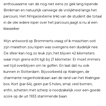
enthousiasme van de nog niet eens zo gek lang lopende
Brinkman en natuurlĳk vanwege de vrolĳkheid langs het
parcours. Het filmpje(externe link) van de student die totaal
in de olie iedere loper over het parcours jaagt is nu al een
klassieker
Mĳn antwoord op Brommerts vraag of ik misschien ooit
zĳn marathon zou lopen was overigens een duidelĳk nee.
De sfeer kan nog zo leuk zĳn, het blĳven 42 kilometers
waar mĳn grens echt ligt bĳ 21 kilometer. Er moet immers
wel tĳd overblĳven om te golfen. En laat dat nu ook
kunnen in Rotterdam. Bĳvoorbeeld op Kralingen, de
charmante negenholesbaan aan de rand van het Kralingse
bos. Kort (par-64), geen par-5 holes, smal, veel bomen,
enfin, schieten met scherp is noodzakelĳk voor een goede
score op de uit 1933 stammende baan.