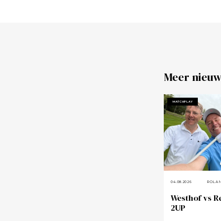
Meer nieuw
MATCHPLAY
04.08.2026
ROLA
Westhof vs R
2UP