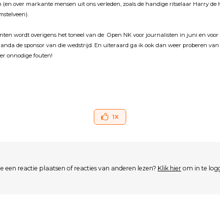
en (en over markante mensen uit ons verleden, zoals de handige ritselaar Harry de 
stelveen).
nten wordt overigens het toneel van de Open NK voor journalisten in juni en voor 
landa de sponsor van die wedstrijd. En uiteraard ga ik ook dan weer proberen van
er onnodige fouten!
1
X
je een reactie plaatsen of reacties van anderen lezen?
Klik hier
om in te log