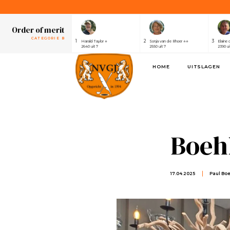
1
2
3
Henri van der Steen ⭐⭐⭐⭐⭐⭐⭐
Robert Elsing
Marijk
2430 uit 7
2410 uit 7
2320 ui
Order of merit
CATEGORIE B
1
2
3
Harald Taylor ⭐
Sonja van de Rhoer ⭐⭐
Elaine 
2640 uit 7
2550 uit 7
2390 ui
Order of merit
HOME
UITSLAGEN
SPONSOREN
1
2
3
Alwin de Rijke
Eric Venghaus
Joland
1100 uit 3
1060 uit 3
1000 ui
Order of merit
CATEGORIE A
1
2
3
Henri van der Steen ⭐⭐⭐⭐⭐⭐⭐
Robert Elsing
Marijk
2430 uit 7
2410 uit 7
2320 ui
Boeh
Order of merit
CATEGORIE B
1
2
3
Harald Taylor ⭐
Sonja van de Rhoer ⭐⭐
Elaine 
2640 uit 7
2550 uit 7
2390 ui
17.04.2025
Paul Bo
Order of merit
SPONSOREN
1
2
3
Alwin de Rijke
Eric Venghaus
Joland
1100 uit 3
1060 uit 3
1000 ui