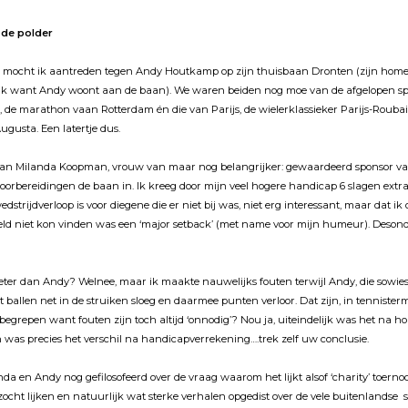
n de polder
l mocht ik aantreden tegen Andy Houtkamp op zijn thuisbaan Dronten (zijn homec
rlijk want Andy woont aan de baan). We waren beiden nog moe van de afgelopen s
, de marathon vaan Rotterdam én die van Parijs, de wielerklassieker Parijs-Roubai
Augusta. Een latertje dus.
van Milanda Koopman, vrouw van maar nog belangrijker: gewaardeerd sponsor v
 voorbereidingen de baan in. Ik kreeg door mijn veel hogere handicap 6 slagen extr
edstrijdverloop is voor diegene die er niet bij was, niet erg interessant, maar dat ik 
veld niet kon vinden was een ‘major setback’ (met name voor mijn humeur). Desond
beter dan Andy? Welnee, maar ik maakte nauwelijks fouten terwijl Andy, die sowie
at ballen net in de struiken sloeg en daarmee punten verloor. Dat zijn, in tennisterm
 begrepen want fouten zijn toch altijd ‘onnodig’? Nou ja, uiteindelijk was het na hol
n was precies het verschil na handicapverrekening….trek zelf uw conclusie.
nda en Andy nog gefilosofeerd over de vraag waarom het lijkt alsof ‘charity’ toern
ocht lijken en natuurlijk wat sterke verhalen opgedist over de vele buitenlandse 