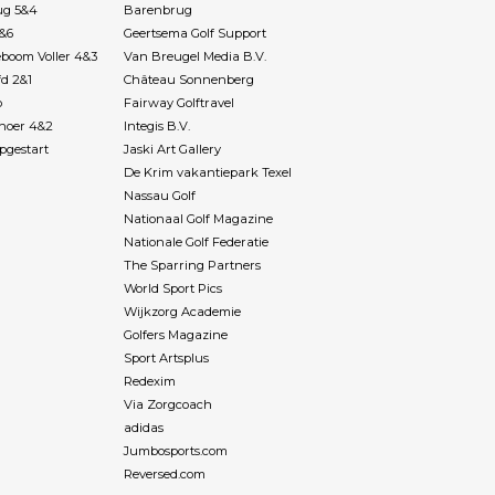
, alsof er niets
ug 5&4
Barenbrug
s, en vooraf bij de
7&6
Geertsema Golf Support
oop bij een biertje
boom Voller 4&3
Van Breugel Media B.V.
(journalistieke)
fd 2&1
Château Sonnenberg
ijn Budgetgolf was
p
Fairway Golftravel
ijverdienste en is
Rhoer 4&2
Integis B.V.
obby, zijn brood
pgestart
Jaski Art Gallery
t name in de zorg,
De Krim vakantiepark Texel
og thuiswonende
Nassau Golf
zheimer. Niet
Nationaal Golf Magazine
ishoudelijk maar
Nationale Golf Federatie
problemen die zij
The Sparring Partners
rs) in het
World Sport Pics
n tegenkomen.
Wijkzorg Academie
bevredigend
Golfers Magazine
 kalme uitstraling
Sport Artsplus
rakter bij helpt.
Redexim
 en vindt het niet
Via Zorgcoach
r de tweede of derde
adidas
 moet aanhoren.
e is herkenbaar.
Jumbosports.com
 3 jaar geleden
Reversed.com