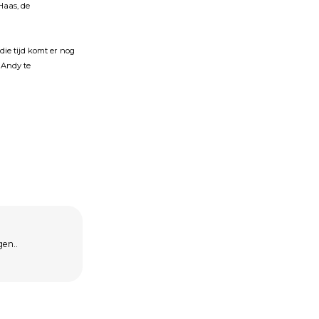
Haas, de
die tijd komt er nog
 Andy te
gen..