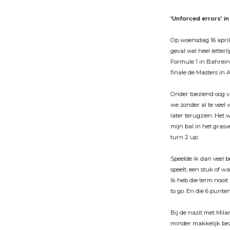
'U
nforced errors’ i
Op woensdag 16 apri
geval wel heel lette
Formule 1 in Bahrein
finale de Masters in 
Onder toeziend oog 
we zonder al te veel
later terugzien. Het w
mijn bal in het gras
turn 2 up.
Speelde ik dan veel 
speelt, een stuk of w
Ik heb die term nooit
to go. En die 6 punte
Bij de nazit met Mila
minder makkelijk bez