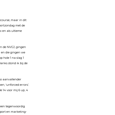
ourse, maar in dit
portzondag met de
x en als ultieme
an de NVGJ, gingen
a en die gingen we
op hole 1 na slag 1
anks stond ik bij de
so aanvallender
en, ‘unforced errors’.
e 14 voor mij 6 up, 4
ooien tegenwoordig
sport en marketing-