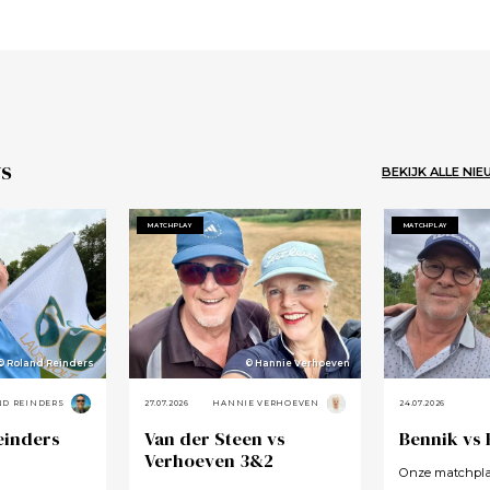
s
BEKIJK ALLE NI
MATCHPLAY
MATCHPLAY
© Roland Reinders
© Hannie Verhoeven
ND REINDERS
27.07.2026
HANNIE VERHOEVEN
24.07.2026
einders
Van der Steen vs
Bennik vs
Verhoeven 3&2
Onze matchplay