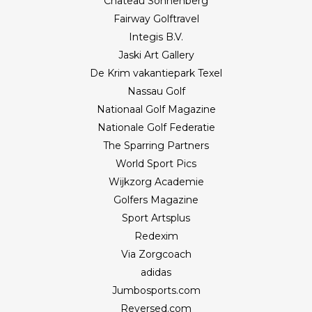
Château Sonnenberg
Fairway Golftravel
Integis B.V.
Jaski Art Gallery
De Krim vakantiepark Texel
Nassau Golf
Nationaal Golf Magazine
Nationale Golf Federatie
The Sparring Partners
World Sport Pics
Wijkzorg Academie
Golfers Magazine
Sport Artsplus
Redexim
Via Zorgcoach
adidas
Jumbosports.com
Reversed.com