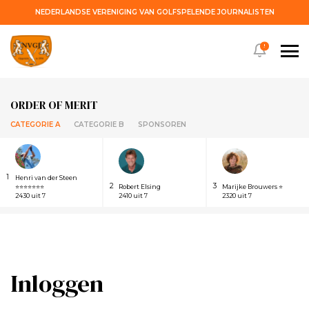
NEDERLANDSE VERENIGING VAN GOLFSPELENDE JOURNALISTEN
!
ORDER OF MERIT
CATEGORIE A
CATEGORIE B
SPONSOREN
1
Henri van der Steen
2
3
⭐⭐⭐⭐⭐⭐⭐
Robert Elsing
Marijke Brouwers ⭐
2430 uit 7
2410 uit 7
2320 uit 7
Inloggen