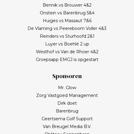
Bennik vs Brouwer 4&2
Onstein vs Barenbrug 5&4
Huiges vs Massaut 7&6
De Vlaming vs Peereboom Voller 4&3
Reinders vs Sturhoofd 2&1
Luyer vs Boehlé 2 up
Westhof vs Van de Rhoer 4&2
Groepsapp EMGJ is opgestart
Sponsoren
Mr. Glow
Zorg Vastgoed Management
Dirk doet
Barenbrug
Geertsema Golf Support
Van Breugel Media B.V.