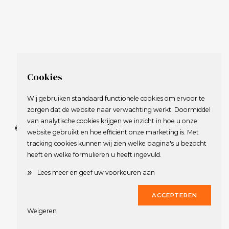
Cookies
Wij gebruiken standaard functionele cookies om ervoor te
zorgen dat de website naar verwachting werkt. Doormiddel
van analytische cookies krijgen we inzicht in hoe u onze
© 2009-2023 Nederlandse Vereniging van Golfspelende
website gebruikt en hoe efficiënt onze marketing is. Met
Journalisten.
tracking cookies kunnen wij zien welke pagina's u bezocht
Alle rechten voorbehouden.
heeft en welke formulieren u heeft ingevuld.
Privacy Statement
en
Copyright
»
Lees meer en geef uw voorkeuren aan
Deze website werd gerealiseerd door
Dirk
ACCEPTEREN
Weigeren